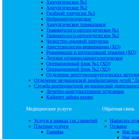
Хирургическое №1
Хирургическое №2
Гнойной хирургии №3
Нейрохирургическое
Хирургическое торакальное
Травматолого-ортопедическое №1
Травматолого-ортопедическое №2
Челюстно-лицевой хирургии
Анестезиологии-реанимации (ХО)
Реанимации и интенсивной терапии (ХО)
Детское оториноларингологическое
Операционный блок №1 (ХО)
Операционный блок №2 (ХО)
Отделение рентгенохирургических методо
Отделение медицинской реабилитации детей "Л
Служба внебюджетной медицинской деятельнос
Лечебно-консультативное отделение
Кабинет забора крови
Медицинские услуги
Обратная связь
Услуги в рамках гос.гарантий
Написать отз
Платные услуги
Отзывы
Тарифы
Нас бла
Нас кр