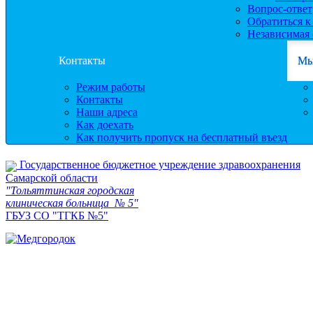
Вопрос-ответ
Обратиться к
Независимая 
Контакты
Мы
Режим работы
Контакты
Наши адреса
Как доехать
Как получить пропуск на бесплатный въезд
Государственное бюджетное учреждение здравоохранения
Самарской области
"Тольяттинская городская
клиническая больница № 5"
ГБУЗ СО "ТГКБ №5"