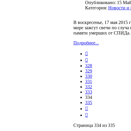
Опубликовано:
15 Май
Категория:
Новости и
В воскресенье, 17 мая 2015 
мире зажгут свечи по сл
уча
памяти умерших от СПИДа.
Подробнее...
328
329
330
331
332
333
334
335
Страница 334 из 335