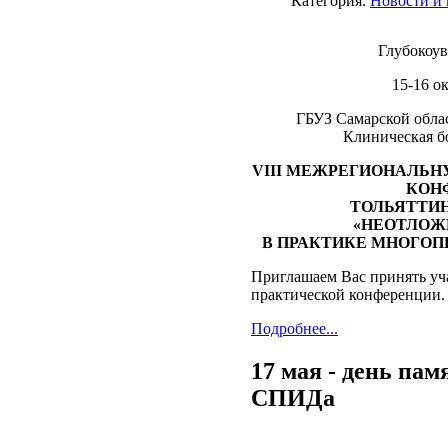
Категория:
Новости и
Глубокоув
15-16 о
ГБУЗ Самарской облас
Клиническая б
VIII МЕЖРЕГИОНАЛЬ
КОН
ТОЛЬЯТТИН
«НЕОТЛОЖ
В ПРАКТИКЕ МНОГОП
Приглашаем
Вас принять
уч
практической конференции.
Подробнее...
17 мая - день па
СПИДа