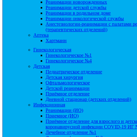
Реанимации новорожденных
Реанимации детской службы
Реанимации в родильном доме
Реанимации онкологической службы
Анестезиологии-реанимации с палатами ре
(терапевтических отделений)
Аптека
Хартманн
Гинекологическая
Гинекологическое №1
Гинекологическое №4
Детская
Педиатрическое отделение
Детская хирургия
Офтальмологическое
Детской реанимации
Приёмное отделение
Дневной стационар (детских отделений)
Инфекционная
Реанимации (ИО)
Приемное (ИО)
Приёмное отделение для взрослого и детс
коронавирусной инфекции COVID-19 ИГ
Лечебное отделение №1