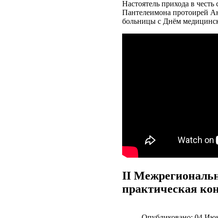
Настоятель прихода в честь
Пантелеимона протоирей Ан
больницы с Днём медицинск
II Межрегиональн
практическая ко
Опубликовано:
04 Июн