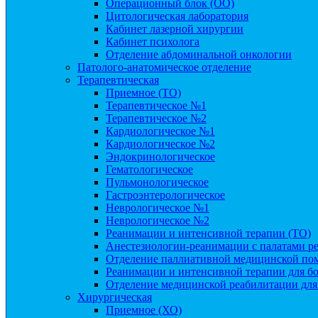
Операционный блок (ОО)
Цитологическая лаборатория
Кабинет лазерной хирургии
Кабинет психолога
Отделение абдоминальной онкологии
Патолого-анатомическое отделение
Терапевтическая
Приемное (ТО)
Терапевтическое №1
Терапевтическое №2
Кардиологическое №1
Кардиологическое №2
Эндокринологическое
Гематологическое
Пульмонологическое
Гастроэнтерологическое
Неврологическое №1
Неврологическое №2
Реанимации и интенсивной терапии (ТО)
Анестезиологии-реанимации с палатами ре
Отделение паллиативной медицинской по
Реанимации и интенсивной терапии для б
Отделение медицинской реабилитации для
Хирургическая
Приемное (ХО)