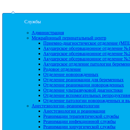
Службы
Администрация
Межрайонный перинатальный центр
Приемно-диагностическое отделение (МП
Акушерское обсервационное отделение №
Акушерское обсервационное отделение №
Акушерское обсервационное отделение №
Акушерское отделение патологии беремен
Родовое отделение
Отделение новорожденных
Отделение реанимации для беременных
Отделение реанимации новорожденных
Отделение ультразвуковой диагностики
Отделение вспомогательных репродуктив
Отделение патологии новорожденных и в
Анестезиологии–реаниматологии
Анестезиологии и реанимации
Реанимации терапевтической службы
Реанимации инфекционной службы
Реанимации хирургической службы