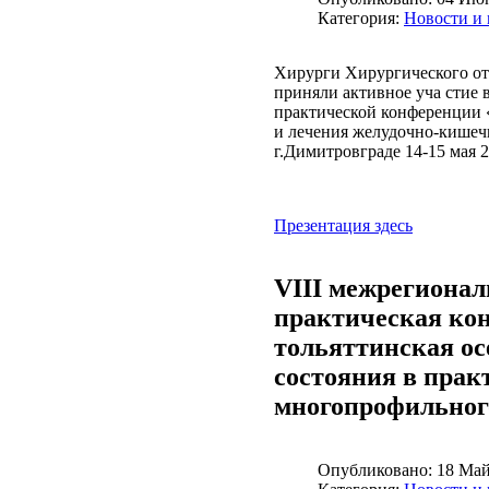
Категория:
Новости и
Хирурги Хирургического 
приняли активное
уча
стие 
практической конференции
и лечения желудочно-кише
г.Димитровграде 14-15 мая
2
Презентация здесь
VIII межрегионал
практическая ко
тольяттинская ос
состояния в прак
многопрофильног
Опубликовано:
18 Май