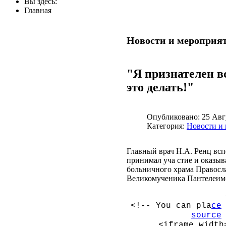
Вы здесь:
Главная
Новости и мероприя
"Я признателен в
это делать!"
Опубликовано:
25 Авг
Категория:
Новости и
Главный врач Н.А. Ренц всп
принимал
уча
стие и оказы
больничного храма Правосла
Великомученика Пантелеим
<!-- You can pla
ce
source
<iframe width