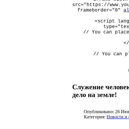
src="https://www.yo
frameborder="0"
a
<script lan
type="te
// You can plac
<
// You can 
Служение человек
дело на земле!
Опубликовано:
26 Июн
Категория:
Новости и