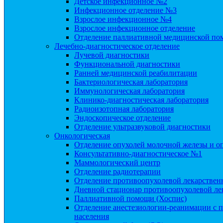
Детское инфекционное №2
Инфекционное отделение №3
Взрослое инфекционное №4
Взрослое инфекционное отделение
Отделение паллиативной медицинской п
Лечебно-диагностическое отделение
Лучевой диагностики
Функциональной диагностики
Ранней медицинской реабилитации
Бактериологическая лаборатория
Иммунологическая лаборатория
Клинико-диагностическая лаборатория
Радиоизотопная лаборатория
Эндоскопическое отделение
Отделение ультразвуковой диагностики
Онкологическая
Отделение опухолей молочной железы и о
Консультативно-диагностическое №1
Маммологический центр
Отделение радиотерапии
Отделение противоопухолевой лекарствен
Дневной стационар противоопухолевой ле
Паллиативной помощи (Хоспис)
Отделение анестезиологии-реанимации с п
населения