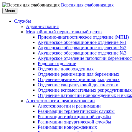
Версия для слабовидящих
Меню
Службы
Администрация
Межрайонный перинатальный центр
Приемно-диагностическое отделение (МПЦ)
Акушерское обсервационное отделение №1
Акушерское обсервационное отделение №2
Акушерское обсервационное отделение №3
Акушерское отделение патологии беременнос
Родовое отделение
Отделение новорожденных
Отделение реанимации для беременных
Отделение реанимации новорожденных
Отделение ультразвуковой диагностики
Отделение вспомогательных репродуктивных
Отделение патологии новорожденных и выха
Анестезиологии–реаниматологии
Анестезиологии и реанимации
Реанимации терапевтической службы
Реанимации инфекционной службы
Реанимации хирургической службы
Реанимации новорожденных