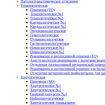
Патолого-анатомическое отделение
Терапевтическая
Приемное (ТО)
Терапевтическое №1
Терапевтическое №2
Кардиологическое №1
Кардиологическое №2
Эндокринологическое
Гематологическое
Пульмонологическое
Гастроэнтерологическое
Неврологическое №1
Неврологическое №2
Реанимации и интенсивной терапии (ТО)
Анестезиологии-реанимации с палатами реани
Отделение паллиативной медицинской помощ
Реанимации и интенсивной терапии для боль
Отделение медицинской реабилитации для п
Хирургическая
Приемное (ХО)
Хирургическое №1
Хирургическое №2
Гнойной хирургии №3
Нейрохирургическое
Хирургическое торакальное