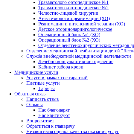
Травматолого-ортопедическое №1
Травматолого-ортопедическое №2
Челюстно-лицевой хирургии
Анестезиологии-реанимации (ХО)
Реанимации и интенсивной терапии (ХО)
Детское оториноларингологическое
Операционный блок №1 (ХО)
Операционный блок №2 (ХО)
Отделение рентгенохирургических методов д
Отделение медицинской реабилитации детей "Лесн
Служба внебюджетной медицинской деятельности
Лечебно-консультативное отделение
Кабинет забора крови
Медицинские услуги
Услуги в рамках гос.гарантий
Платные услуги
Тарифы
Обратная связь
Написать отзыв
Отзывы
Нас благодарят
Нас критикуют
Вопрос-ответ
Обратиться к главврачу
Независимая оценка качества оказания услуг