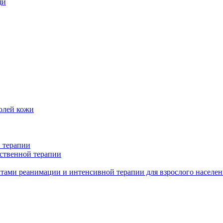
щи
олей кожи
 терапии
ственной терапии
тами реанимации и интенсивной терапии для взрослого населен