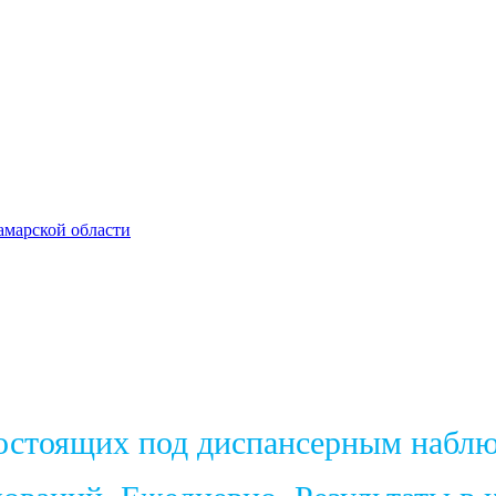
амарской области
состоящих под диспансерным набл