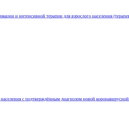
мации и интенсивной терапии для взрослого населения (терапе
го населения с подтверждённым диагнозом новой коронавирус