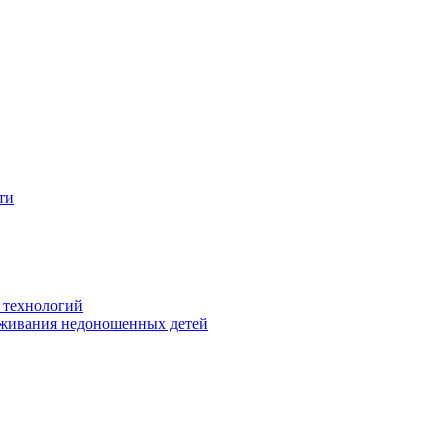
ти
 технологий
живания недоношенных детей