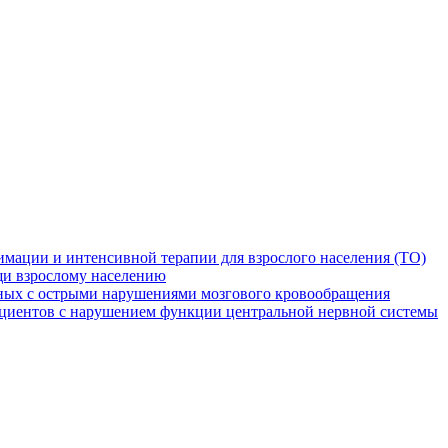
мации и интенсивной терапии для взрослого населения (ТО)
и взрослому населению
ных с острыми нарушениями мозгового кровообращения
ациентов с нарушением функции центральной нервной системы