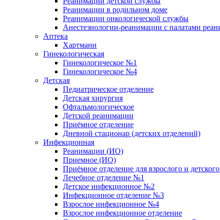
Реанимации детской службы
Реанимации в родильном доме
Реанимации онкологической службы
Анестезиологии-реанимации с палатами реани
Аптека
Хартманн
Гинекологическая
Гинекологическое №1
Гинекологическое №4
Детская
Педиатрическое отделение
Детская хирургия
Офтальмологическое
Детской реанимации
Приёмное отделение
Дневной стационар (детских отделений)
Инфекционная
Реанимации (ИО)
Приемное (ИО)
Приёмное отделение для взрослого и детско
Лечебное отделение №1
Детское инфекционное №2
Инфекционное отделение №3
Взрослое инфекционное №4
Взрослое инфекционное отделение