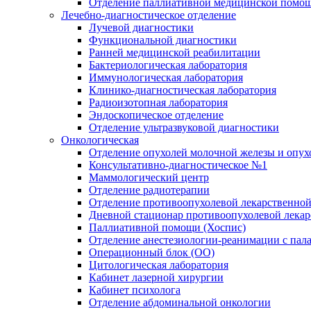
Отделение паллиативной медицинской помо
Лечебно-диагностическое отделение
Лучевой диагностики
Функциональной диагностики
Ранней медицинской реабилитации
Бактериологическая лаборатория
Иммунологическая лаборатория
Клинико-диагностическая лаборатория
Радиоизотопная лаборатория
Эндоскопическое отделение
Отделение ультразвуковой диагностики
Онкологическая
Отделение опухолей молочной железы и опух
Консультативно-диагностическое №1
Маммологический центр
Отделение радиотерапии
Отделение противоопухолевой лекарственной
Дневной стационар противоопухолевой лекар
Паллиативной помощи (Хоспис)
Отделение анестезиологии-реанимации с пала
Операционный блок (ОО)
Цитологическая лаборатория
Кабинет лазерной хирургии
Кабинет психолога
Отделение абдоминальной онкологии