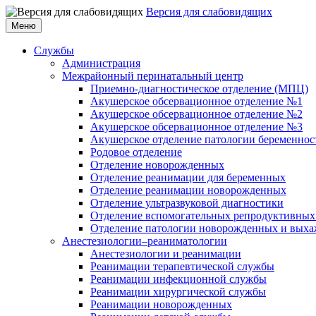
Версия для слабовидящих
Меню
Службы
Администрация
Межрайонный перинатальный центр
Приемно-диагностическое отделение (МПЦ)
Акушерское обсервационное отделение №1
Акушерское обсервационное отделение №2
Акушерское обсервационное отделение №3
Акушерское отделение патологии беременнос
Родовое отделение
Отделение новорожденных
Отделение реанимации для беременных
Отделение реанимации новорожденных
Отделение ультразвуковой диагностики
Отделение вспомогательных репродуктивных
Отделение патологии новорожденных и выха
Анестезиологии–реаниматологии
Анестезиологии и реанимации
Реанимации терапевтической службы
Реанимации инфекционной службы
Реанимации хирургической службы
Реанимации новорожденных