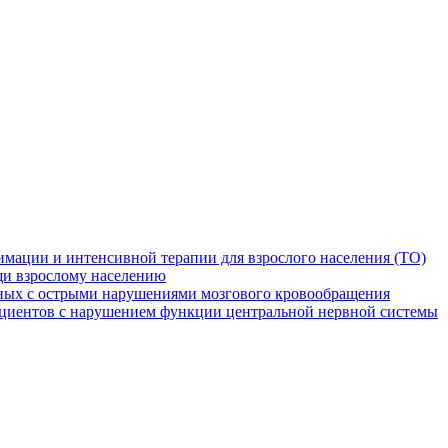
мации и интенсивной терапии для взрослого населения (ТО)
и взрослому населению
ных с острыми нарушениями мозгового кровообращения
ациентов с нарушением функции центральной нервной системы