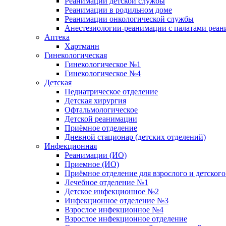
Реанимации детской службы
Реанимации в родильном доме
Реанимации онкологической службы
Анестезиологии-реанимации с палатами реани
Аптека
Хартманн
Гинекологическая
Гинекологическое №1
Гинекологическое №4
Детская
Педиатрическое отделение
Детская хирургия
Офтальмологическое
Детской реанимации
Приёмное отделение
Дневной стационар (детских отделений)
Инфекционная
Реанимации (ИО)
Приемное (ИО)
Приёмное отделение для взрослого и детско
Лечебное отделение №1
Детское инфекционное №2
Инфекционное отделение №3
Взрослое инфекционное №4
Взрослое инфекционное отделение