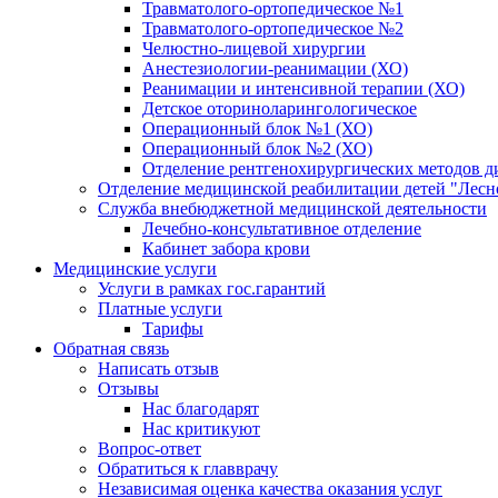
Травматолого-ортопедическое №1
Травматолого-ортопедическое №2
Челюстно-лицевой хирургии
Анестезиологии-реанимации (ХО)
Реанимации и интенсивной терапии (ХО)
Детское оториноларингологическое
Операционный блок №1 (ХО)
Операционный блок №2 (ХО)
Отделение рентгенохирургических методов д
Отделение медицинской реабилитации детей "Лесн
Служба внебюджетной медицинской деятельности
Лечебно-консультативное отделение
Кабинет забора крови
Медицинские услуги
Услуги в рамках гос.гарантий
Платные услуги
Тарифы
Обратная связь
Написать отзыв
Отзывы
Нас благодарят
Нас критикуют
Вопрос-ответ
Обратиться к главврачу
Независимая оценка качества оказания услуг