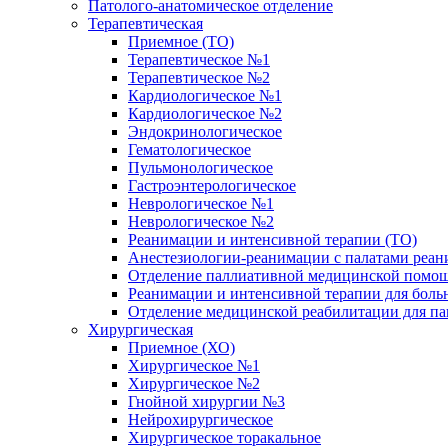
Патолого-анатомическое отделение
Терапевтическая
Приемное (ТО)
Терапевтическое №1
Терапевтическое №2
Кардиологическое №1
Кардиологическое №2
Эндокринологическое
Гематологическое
Пульмонологическое
Гастроэнтерологическое
Неврологическое №1
Неврологическое №2
Реанимации и интенсивной терапии (ТО)
Анестезиологии-реанимации с палатами реани
Отделение паллиативной медицинской помощ
Реанимации и интенсивной терапии для боль
Отделение медицинской реабилитации для п
Хирургическая
Приемное (ХО)
Хирургическое №1
Хирургическое №2
Гнойной хирургии №3
Нейрохирургическое
Хирургическое торакальное