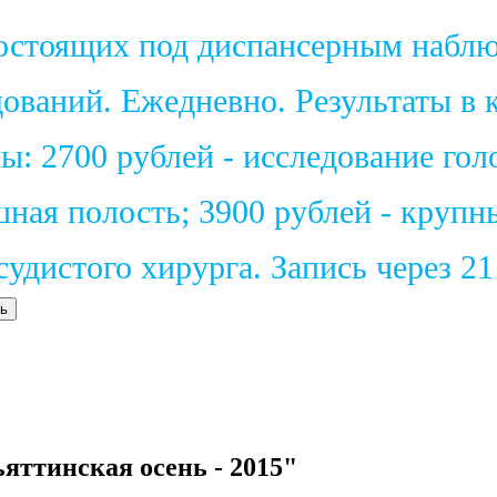
состоящих под диспансерным набл
ваний. Ежедневно. Результаты в к
: 2700 рублей - исследование голо
шная полость; 3900 рублей - крупн
удистого хирурга. Запись через 2
ь
ттинская осень - 2015"