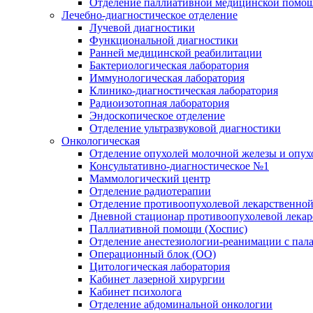
Отделение паллиативной медицинской помо
Лечебно-диагностическое отделение
Лучевой диагностики
Функциональной диагностики
Ранней медицинской реабилитации
Бактериологическая лаборатория
Иммунологическая лаборатория
Клинико-диагностическая лаборатория
Радиоизотопная лаборатория
Эндоскопическое отделение
Отделение ультразвуковой диагностики
Онкологическая
Отделение опухолей молочной железы и опух
Консультативно-диагностическое №1
Маммологический центр
Отделение радиотерапии
Отделение противоопухолевой лекарственной
Дневной стационар противоопухолевой лекар
Паллиативной помощи (Хоспис)
Отделение анестезиологии-реанимации с пала
Операционный блок (ОО)
Цитологическая лаборатория
Кабинет лазерной хирургии
Кабинет психолога
Отделение абдоминальной онкологии