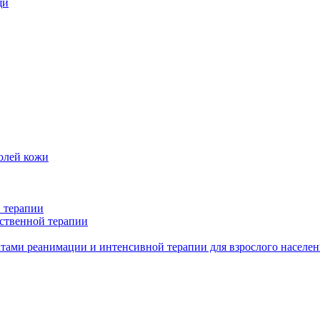
щи
олей кожи
 терапии
ственной терапии
тами реанимации и интенсивной терапии для взрослого населен