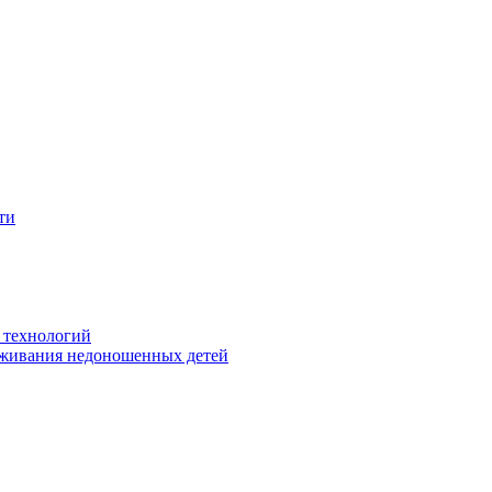
ти
 технологий
живания недоношенных детей