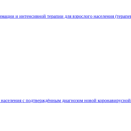
мации и интенсивной терапии для взрослого населения (терапе
го населения с подтверждённым диагнозом новой коронавирус