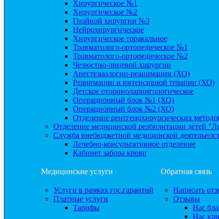
Хирургическое №1
Хирургическое №2
Гнойной хирургии №3
Нейрохирургическое
Хирургическое торакальное
Травматолого-ортопедическое №1
Травматолого-ортопедическое №2
Челюстно-лицевой хирургии
Анестезиологии-реанимации (ХО)
Реанимации и интенсивной терапии (ХО)
Детское оториноларингологическое
Операционный блок №1 (ХО)
Операционный блок №2 (ХО)
Отделение рентгенохирургических методо
Отделение медицинской реабилитации детей "Л
Служба внебюджетной медицинской деятельнос
Лечебно-консультативное отделение
Кабинет забора крови
Медицинские услуги
Обратная связь
Услуги в рамках гос.гарантий
Написать отз
Платные услуги
Отзывы
Тарифы
Нас бла
Нас кр