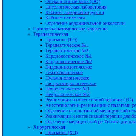
Операционный блок (ОО)
Цитологическая лаборатория
Кабинет лазерной хирургии
Кабинет психолога
Отделение абдоминальной онкологии
Патолого-анатомическое отделение
Терапевтическая
Приемное (ТО)
Терапевтическое №1
Терапевтическое №2
Кардиологическое №1
Кардиологическое №2
Эндокринологическое
Гематологическое
Пульмонологическое
Гастроэнтерологическое
Неврологическое №1
Неврологическое №2
Реанимации и интенсивной терапии (ТО)
Анестезиологии-реанимации с палатами ре
Отделение паллиативной медицинской по
Реанимации и интенсивной терапии для б
Отделение медицинской реабилитации для
Хирургическая
Приемное (ХО)