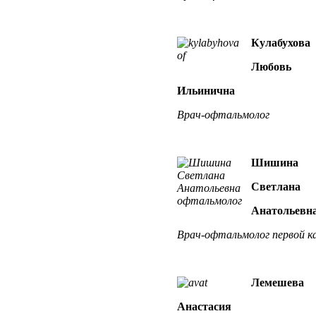
Кулабухова
Любовь
Ильинична
Врач-офтальмолог
Шишина
Светлана
Анатольевн
Врач-офтальмолог
первой к
Лемешева
Анастасия