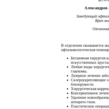
Александров
Заведующий офтал
Врач вы
Отличник
В отделении оказывается эк
офтальмологическая помощь
Бесшовная хирургия к
искусственных хруста
Любые виды хирургиче
глаукомы.
Лазерное лечение забо
Склероукрепляющие о
близорукости.
Хирургическая коррекц
Консервативное лечен
Удаление новообразов
аппарата глаза.
Пластические операци