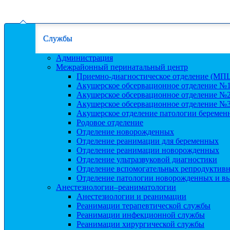
Службы
Администрация
Межрайонный перинатальный центр
Приемно-диагностическое отделение (МП
Акушерское обсервационное отделение №
Акушерское обсервационное отделение №
Акушерское обсервационное отделение №
Акушерское отделение патологии беремен
Родовое отделение
Отделение новорожденных
Отделение реанимации для беременных
Отделение реанимации новорожденных
Отделение ультразвуковой диагностики
Отделение вспомогательных репродуктив
Отделение патологии новорожденных и в
Анестезиологии–реаниматологии
Анестезиологии и реанимации
Реанимации терапевтической службы
Реанимации инфекционной службы
Реанимации хирургической службы