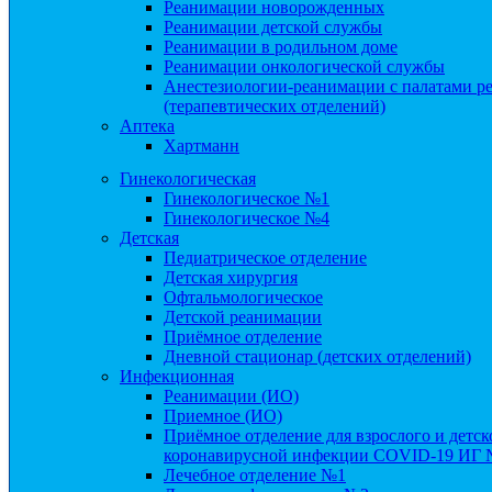
Реанимации новорожденных
Реанимации детской службы
Реанимации в родильном доме
Реанимации онкологической службы
Анестезиологии-реанимации с палатами ре
(терапевтических отделений)
Аптека
Хартманн
Гинекологическая
Гинекологическое №1
Гинекологическое №4
Детская
Педиатрическое отделение
Детская хирургия
Офтальмологическое
Детской реанимации
Приёмное отделение
Дневной стационар (детских отделений)
Инфекционная
Реанимации (ИО)
Приемное (ИО)
Приёмное отделение для взрослого и детс
коронавирусной инфекции COVID-19 ИГ
Лечебное отделение №1