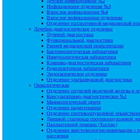
Детское инфекционное №2
Инфекционное отделение №3
Взрослое инфекционное №4
Взрослое инфекционное отделение
Отделение паллиативной медицинской п
Лечебно-диагностическое отделение
Лучевой диагностики
Функциональной диагностики
Ранней медицинской реабилитации
Бактериологическая лаборатория
Иммунологическая лаборатория
Клинико-диагностическая лаборатория
Радиоизотопная лаборатория
Эндоскопическое отделение
Отделение ультразвуковой диагностики
Онкологическая
Отделение опухолей молочной железы и о
Консультативно-диагностическое №1
Маммологический центр
Отделение радиотерапии
Отделение противоопухолевой лекарствен
Дневной стационар противоопухолевой ле
Паллиативной помощи (Хоспис)
Отделение анестезиологии-реанимации с п
населения