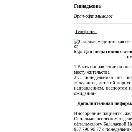
Геннадьевна
Врач-офтальмолог
Телефоны:
Старшая медицинская сест
Для оперативного ле
не
1.Взять направление на опе
месту жительства
2.С понедельника по пя
«Окулист», детский корп
направлением, паспортом 
ожидания».
Дополнительная информа
Иногородние пациенты, жел
Офтальмологическом отделен
офтальмологу Балалаевой Н
937 796 96 77 с понедельника