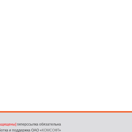
защищены]
гиперссылка обязательна
ботка и поддержка ОАО «
КОМСОФТ
»