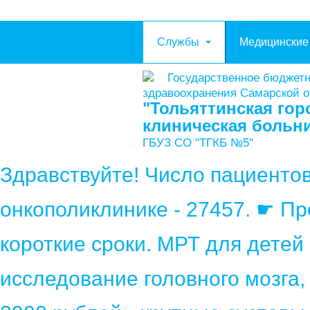
Службы
Медицинские
Государственное бюджет
здравоохранения Самарской 
"Тольяттинская гор
клиническая больн
ГБУЗ СО "ТГКБ №5"
Здравствуйте! Число пациенто
онкополиклинике - 27457. ☛ П
короткие сроки. МРТ для детей
исследование головного мозга,