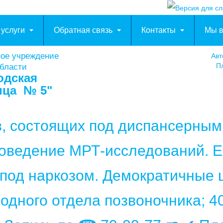
 услуги
Обратная связь
Контакты
Мы в
ное учреждение
Авт
Пл
области
одская
ица № 5"
в, состоящих под диспансерны
роведение МРТ-исследований. Е
 под наркозом. Демократичные ц
 одного отдела позвоночника; 4