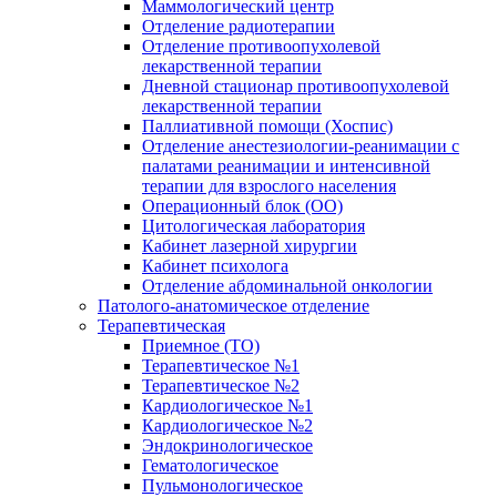
Маммологический центр
Отделение радиотерапии
Отделение противоопухолевой
лекарственной терапии
Дневной стационар противоопухолевой
лекарственной терапии
Паллиативной помощи (Хоспис)
Отделение анестезиологии-реанимации с
палатами реанимации и интенсивной
терапии для взрослого населения
Операционный блок (ОО)
Цитологическая лаборатория
Кабинет лазерной хирургии
Кабинет психолога
Отделение абдоминальной онкологии
Патолого-анатомическое отделение
Терапевтическая
Приемное (ТО)
Терапевтическое №1
Терапевтическое №2
Кардиологическое №1
Кардиологическое №2
Эндокринологическое
Гематологическое
Пульмонологическое