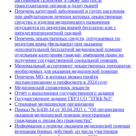
рассеянным склерозом, а также лиц после
трансплантации органов и (или) тканей
Перечень категорий заболеваний и групп населения,
при амбулаторном лечении которых лекарственные
средства и изделия медицинского назначения
опускаются по рецептам врачей бесплатно или с
пятидесятипроцентной скидкой
Перечень лекарственных средств, отпускаемых по
рецептам врача (фельдшера) при оказании
дополнительной бесплатной медицинской помощи
отдельным категориям граждан, имеющим право на
получение государственной социальной помощи
Минимальный ассортимент лекарственных препаратов,
необходимых для оказания медицинской помощи
Перечень МО, в которых можно пройти
диспансеризацию и профосмотр в 2024 году
Медицинский справочник лекарств
Отчёт о выполнении государственного задания
Государственное задание ГБУЗ СО "ТГКБ №5"
Страховые медицинские организации
Приказ № 6/430-14 от 30.04.2021 г. "Об организации
оказания медицинской помощи иностранным
гражданам и лицам без гражданства"
Информация о порядке оказания медицинской помощи
ветеранам боевых действий, из числа участников