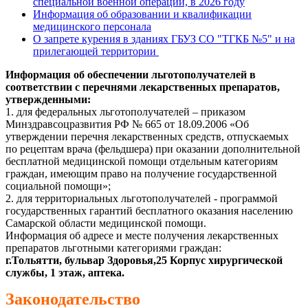
специальной военной операции, в 2026 году
Информация об образовании и квалификации
медицинского персонала
О запрете курения в зданиях ГБУЗ СО "ТГКБ №5" и на
прилегающей территории
Информация об обеспечении льготополучателей в
соответствии с перечнями лекарственных препаратов,
утвержденными:
1. для федеральных льготополучателей – приказом
Минздравсоцразвития РФ № 665 от 18.09.2006 «Об
утверждении перечня лекарственных средств, отпускаемых
по рецептам врача (фельдшера) при оказании дополнительной
бесплатной медицинской помощи отдельным категориям
граждан, имеющим право на получение государственной
социальной помощи»;
2. для территориальных льготополучателей - программой
государственных гарантий бесплатного оказания населению
Самарской области медицинской помощи.
Информация об адресе и месте получения лекарственных
препаратов льготными категориями граждан:
г.Тольятти, бульвар Здоровья,25 Корпус хирургической
службы, 1 этаж, аптека.
Законодательство