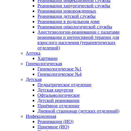
Реанимации инфекционной службы
Реанимации хирургической службы
Реанимации новорожденных
Реанимации детской службы
Реанимации в родильном доме
Реанимации онкологической службы
Анестезиологии-реанимации с палатами
реанимации и интенсивной терапии для
взрослого населения (терапевтических
отделений)
Аптека
Хартманн
Гинекологическая
Гинекологическое №1
Гинекологическое №4
Детская
Педиатрическое отделение
Детская хирургия
Офтальмологическое
Детской реанимации
Приёмное отделение
Дневной стационар (детских отделений)
Инфекционная
Реанимации (ИО)
Приемное (ИО)