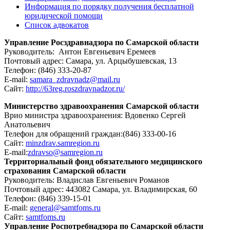
Информация по порядку получения бесплатной
юридической помощи
Список адвокатов
Управление Росздравнадзора по Самарской области
Руководитель: Антон Евгеньевич Еремеев
Почтовый адрес: Самара, ул. Арцыбушевская, 13
Телефон: (846) 333-20-87
E-mail:
samara_zdravnadz@mail.ru
Сайт:
http://63reg.roszdravnadzor.ru/
Министерство здравоохранения Самарской области
Врио министра здравоохранения: Вдовенко Сергей
Анатольевич
Телефон для обращений граждан:(846) 333-00-16
Сайт:
minzdrav.samregion.ru
E-mail:
zdravso@samregion.ru
Территориальный фонд обязательного медицинского
страхования Самарской области
Руководитель: Владислав Евгеньевич Романов
Почтовый адрес: 443082 Самара, ул. Владимирская, 60
Телефон: (846) 339-15-01
E-mail:
general@samtfoms.ru
Сайт:
samtfoms.ru
Управление Роспотребнадзора по Самарской области