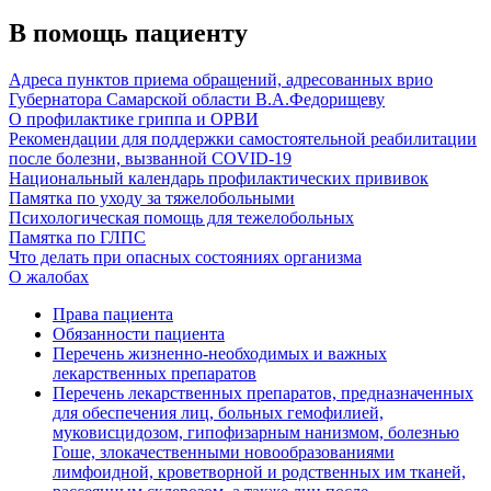
В помощь пациенту
Адреса пунктов приема обращений, адресованных врио
Губернатора Самарской области В.А.Федорищеву
О профилактике гриппа и ОРВИ
Рекомендации для поддержки самостоятельной реабилитации
после болезни, вызванной COVID-19
Национальный календарь профилактических прививок
Памятка по уходу за тяжелобольными
Психологическая помощь для тежелобольных
Памятка по ГЛПС
Что делать при опасных состояниях организма
О жалобах
Права пациента
Обязанности пациента
Перечень жизненно-необходимых и важных
лекарственных препаратов
Перечень лекарственных препаратов, предназначенных
для обеспечения лиц, больных гемофилией,
муковисцидозом, гипофизарным нанизмом, болезнью
Гоше, злокачественными новообразованиями
лимфоидной, кроветворной и родственных им тканей,