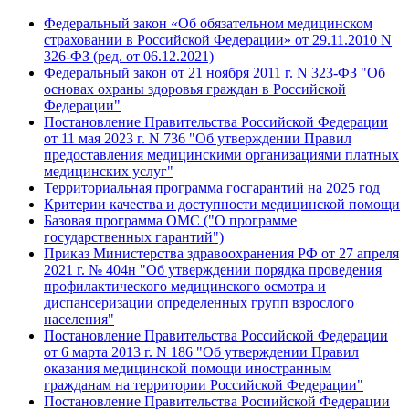
Федеральный закон «Об обязательном медицинском
страховании в Российской Федерации» от 29.11.2010 N
326-ФЗ (ред. от 06.12.2021)
Федеральный закон от 21 ноября 2011 г. N 323-ФЗ "Об
основах охраны здоровья граждан в Российской
Федерации"
Постановление Правительства Российской Федерации
от 11 мая 2023 г. N 736 "Об утверждении Правил
предоставления медицинскими организациями платных
медицинских услуг"
Территориальная программа госгарантий на 2025 год
Критерии качества и доступности медицинской помощи
Базовая программа ОМС ("О программе
государственных гарантий")
Приказ Министерства здравоохранения РФ от 27 апреля
2021 г. № 404н "Об утверждении порядка проведения
профилактического медицинского осмотра и
диспансеризации определенных групп взрослого
населения"
Постановление Правительства Российской Федерации
от 6 марта 2013 г. N 186 "Об утверждении Правил
оказания медицинской помощи иностранным
гражданам на территории Российской Федерации"
Постановление Правительства Росиийской Федерации