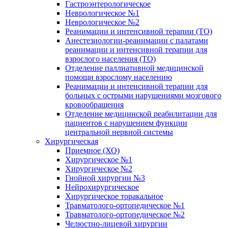
Гастроэнтерологическое
Неврологическое №1
Неврологическое №2
Реанимации и интенсивной терапии (ТО)
Анестезиологии-реанимации с палатами
реанимации и интенсивной терапии для
взрослого населения (ТО)
Отделение паллиативной медицинской
помощи взрослому населению
Реанимации и интенсивной терапии для
больных с острыми нарушениями мозгового
кровообращения
Отделение медицинской реабилитации для
пациентов с нарушением функции
центральной нервной системы
Хирургическая
Приемное (ХО)
Хирургическое №1
Хирургическое №2
Гнойной хирургии №3
Нейрохирургическое
Хирургическое торакальное
Травматолого-ортопедическое №1
Травматолого-ортопедическое №2
Челюстно-лицевой хирургии