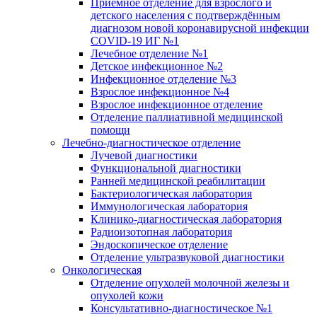
Приёмное отделение для взрослого и
детского населения с подтверждённым
диагнозом новой коронавирусной инфекции
COVID-19 ИГ №1
Лечебное отделение №1
Детское инфекционное №2
Инфекционное отделение №3
Взрослое инфекционное №4
Взрослое инфекционное отделение
Отделение паллиативной медицинской
помощи
Лечебно-диагностическое отделение
Лучевой диагностики
Функциональной диагностики
Ранней медицинской реабилитации
Бактериологическая лаборатория
Иммунологическая лаборатория
Клинико-диагностическая лаборатория
Радиоизотопная лаборатория
Эндоскопическое отделение
Отделение ультразвуковой диагностики
Онкологическая
Отделение опухолей молочной железы и
опухолей кожи
Консультативно-диагностическое №1