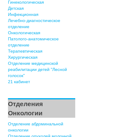
Гинекологическая
Детская
Инфекционная
Лечебно-диагностическое
отделение
Онкологическая
Патолого-анатомическое
отделение
Терапевтическая
Хирургическая
Отделение медицинской
реабилитации детей "Лесной
голосок"
21 кабинет
Отделения
Онкологии
Отделение абдоминальной
онкологии
Отделение опухолей молочной