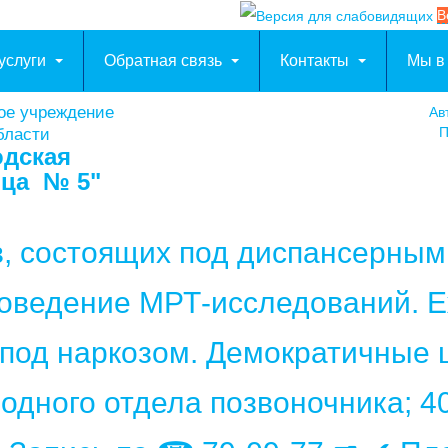
В
услуги
Обратная связь
Контакты
Мы в
ое учреждение
Ав
П
бласти
одская
ица № 5"
в, состоящих под диспансерны
роведение МРТ-исследований. Е
 под наркозом. Демократичные ц
 одного отдела позвоночника; 4