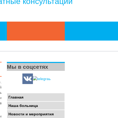
атные консультации
Мы в соцсетях
.
й
ь
Главная
и
в
Наша больница
Новости и мероприятия
и