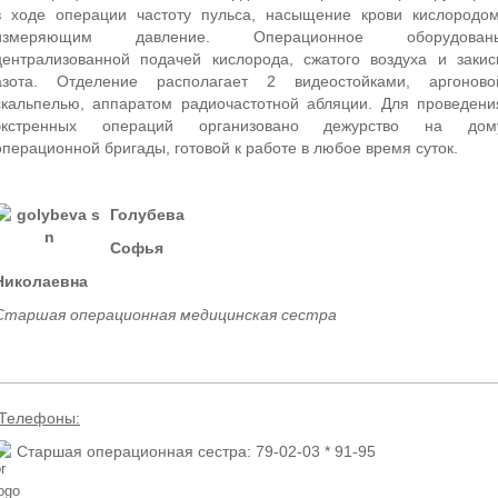
в ходе операции частоту пульса, насыщение крови кислородом
измеряющим давление. Операционное оборудован
централизованной подачей кислорода, сжатого воздуха и закис
азота. Отделение располагает 2 видеостойками, аргоново
скальпелью, аппаратом радиочастотной абляции. Для проведени
экстренных операций организовано дежурство на дом
операционной бригады, готовой к работе в любое время суток.
Голубева
Софья
Николаевна
Старшая операционная медицинская сестра
Телефоны:
Старшая операционная сестра: 79-02-03 * 91-95