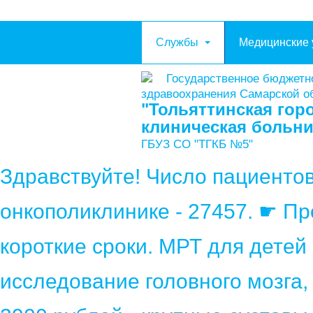
Службы
Медицинские 
Государственное бюджетн
здравоохранения Самарской о
"Тольяттинская гор
клиническая больн
ГБУЗ СО "ТГКБ №5"
Здравствуйте! Число пациенто
онкополиклинике - 27457. ☛ П
короткие сроки. МРТ для детей
исследование головного мозга,