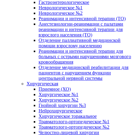
Гастроэнтерологическое
Неврологическое №1
Неврологическое №2
Реанимации и интенсивной терапии (ТО)
Анестезиологии-реанимации с палатами
реанимации и интенсивной терапии для
взрослого населения (ТО)
Отделение паллиативной медицинской
помощи взрослому населению
Реанимации и интенсивной терапии для
больных с острыми нарушениями мозгового
кровообращения
Отделение медицинской реабилитации для
пациентов с нарушением функции
центральной нервной системы
Хирургическая
Приемное (ХО)
Хирургическое №1
Хирургическое №2
Гнойной хирургии №3
Нейрохирургическое
Хирургическое торакальное
Травматолого-ортопедическое №1
Травматолого-ортопедическое №2
Челюстно-лицевой хирургии