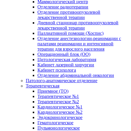
Маммологический центр
Отделение радиотерапии
Отделение противоопухолевой
лекарственной терапии
Дневной стационар противоопухолевой
лекарственной терапии
Паллиативной помощи (Хоспис)
Отделение анестезиологии-реанимации с
палатами реанимации и интенсивной
терапии для взрослого населения
Операционный блок (ОО)
Цитологическая лаборатория
Кабинет лазерной хирургии
Кабинет психолога
Отделение абдоминальной онкологии
Патолого-анатомическое отделение
Терапевтическая
Приемное (ТО)
Терапевтическое №1
Терапевтическое №2
Кардиологическое №1
Кардиологическое №2
Эндокринологическое
Гематологическое
Пульмонологическое