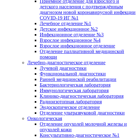
Приёмное отделение для взрослого и
детского населения с подтверждённым
диагнозом новой коронавирусной инфекции
COVID-19 ИГ №1
Лечебное отделение №1
Детское инфекционное №2
Инфекционное отделение №3
Взрослое инфекционное №4
Взрослое инфекционное отделение
Отделение паллиативной медицинской
помощи
Лечебно-диагностическое отделение
Лучевой диагностики
Функциональной диагностики
Ранней медицинской реабилитации
Бактериологическая лаборатория
Иммунологическая лаборатория
Клинико-диагностическая лаборатория
Радиоизотопная лаборатория
Эндоскопическое отделение
Отделение ультразвуковой диагностики
Онкологическая
Отделение опухолей молочной железы и
опухолей кожи
Консультативно-диагностическое №1