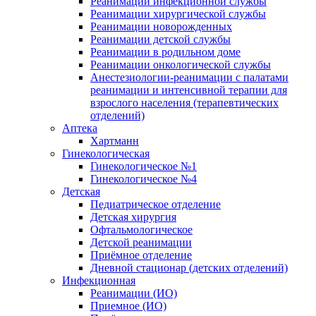
Реанимации инфекционной службы
Реанимации хирургической службы
Реанимации новорожденных
Реанимации детской службы
Реанимации в родильном доме
Реанимации онкологической службы
Анестезиологии-реанимации с палатами
реанимации и интенсивной терапии для
взрослого населения (терапевтических
отделений)
Аптека
Хартманн
Гинекологическая
Гинекологическое №1
Гинекологическое №4
Детская
Педиатрическое отделение
Детская хирургия
Офтальмологическое
Детской реанимации
Приёмное отделение
Дневной стационар (детских отделений)
Инфекционная
Реанимации (ИО)
Приемное (ИО)