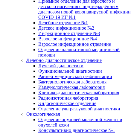
Приёмное отделение для взрослого и
детского населения с подтверждённым
диагнозом новой коронавирусной инфекции
COVID-19 ИГ №1
Лечебное отделение №1
Детское инфекционное №2
Инфекционное отделение №3
Взрослое инфекционное №4
Взрослое инфекционное отделение
Отделение паллиативной медицинской
помощи
Лечебно-диагностическое отделение
Лучевой диагностики
Функциональной диагностики
Ранней медицинской реабилитации
Бактериологическая лаборатория
Иммунологическая лаборатория
Клинико-диагностическая лаборатория
Радиоизотопная лаборатория
Эндоскопическое отделение
Отделение ультразвуковой диагностики
Онкологическая
Отделение опухолей молочной железы и
опухолей кожи
Консультативно-диагностическое №1