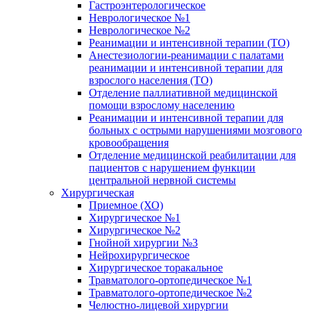
Гастроэнтерологическое
Неврологическое №1
Неврологическое №2
Реанимации и интенсивной терапии (ТО)
Анестезиологии-реанимации с палатами
реанимации и интенсивной терапии для
взрослого населения (ТО)
Отделение паллиативной медицинской
помощи взрослому населению
Реанимации и интенсивной терапии для
больных с острыми нарушениями мозгового
кровообращения
Отделение медицинской реабилитации для
пациентов с нарушением функции
центральной нервной системы
Хирургическая
Приемное (ХО)
Хирургическое №1
Хирургическое №2
Гнойной хирургии №3
Нейрохирургическое
Хирургическое торакальное
Травматолого-ортопедическое №1
Травматолого-ортопедическое №2
Челюстно-лицевой хирургии