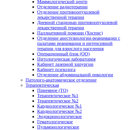
Маммологический центр
Отделение радиотерапии
Отделение противоопухолевой
лекарственной терапии
Дневной стационар противоопухолевой
лекарственной терапии
Паллиативной помощи (Хоспис)
Отделение анестезиологии-реанимации с
палатами реанимации и интенсивной
терапии для взрослого населения
Операционный блок (ОО)
Цитологическая лаборатория
Кабинет лазерной хирургии
Кабинет психолога
Отделение абдоминальной онкологии
Патолого-анатомическое отделение
Терапевтическая
Приемное (ТО)
Терапевтическое №1
Терапевтическое №2
Кардиологическое №1
Кардиологическое №2
Эндокринологическое
Гематологическое
Пульмонологическое