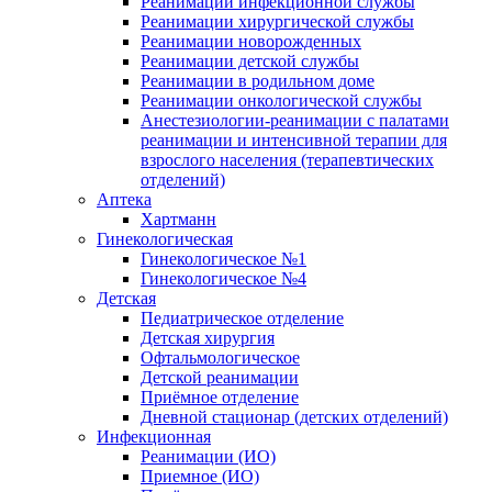
Реанимации инфекционной службы
Реанимации хирургической службы
Реанимации новорожденных
Реанимации детской службы
Реанимации в родильном доме
Реанимации онкологической службы
Анестезиологии-реанимации с палатами
реанимации и интенсивной терапии для
взрослого населения (терапевтических
отделений)
Аптека
Хартманн
Гинекологическая
Гинекологическое №1
Гинекологическое №4
Детская
Педиатрическое отделение
Детская хирургия
Офтальмологическое
Детской реанимации
Приёмное отделение
Дневной стационар (детских отделений)
Инфекционная
Реанимации (ИО)
Приемное (ИО)