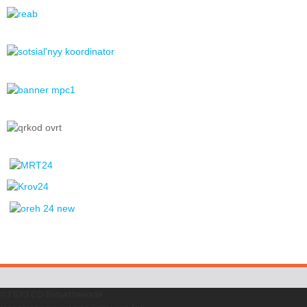
© ГБУЗ СО Тольяттинская