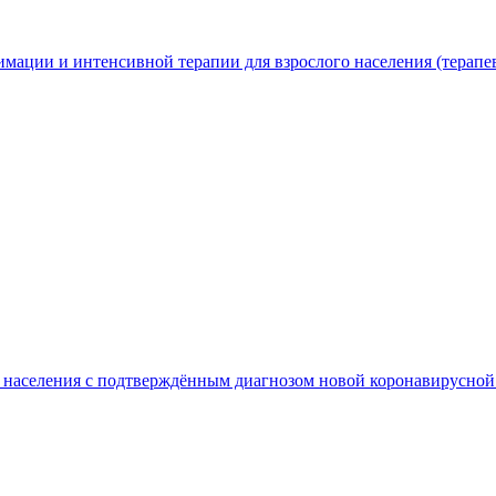
мации и интенсивной терапии для взрослого населения (терапе
го населения с подтверждённым диагнозом новой коронавирус