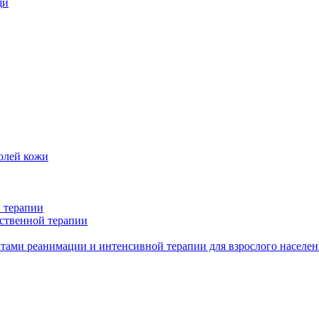
щи
олей кожи
 терапии
ственной терапии
тами реанимации и интенсивной терапии для взрослого населен