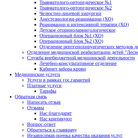
Травматолого-ортопедическое №1
Травматолого-ортопедическое №2
Челюстно-лицевой хирургии
Анестезиологии-реанимации (ХО)
Реанимации и интенсивной терапии (ХО)
Детское оториноларингологическое
Операционный блок №1 (ХО)
Операционный блок №2 (ХО)
Отделение рентгенохирургических методов д
Отделение медицинской реабилитации детей "Лесн
Служба внебюджетной медицинской деятельности
Лечебно-консультативное отделение
Кабинет забора крови
Медицинские услуги
Услуги в рамках гос.гарантий
Платные услуги
Тарифы
Обратная связь
Написать отзыв
Отзывы
Нас благодарят
Нас критикуют
Вопрос-ответ
Обратиться к главврачу
Независимая оценка качества оказания услуг