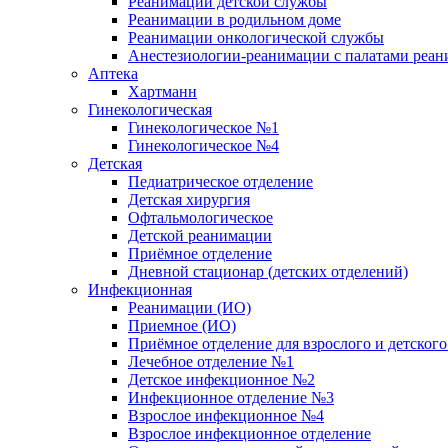
Реанимации детской службы
Реанимации в родильном доме
Реанимации онкологической службы
Анестезиологии-реанимации с палатами реани
Аптека
Хартманн
Гинекологическая
Гинекологическое №1
Гинекологическое №4
Детская
Педиатрическое отделение
Детская хирургия
Офтальмологическое
Детской реанимации
Приёмное отделение
Дневной стационар (детских отделений)
Инфекционная
Реанимации (ИО)
Приемное (ИО)
Приёмное отделение для взрослого и детско
Лечебное отделение №1
Детское инфекционное №2
Инфекционное отделение №3
Взрослое инфекционное №4
Взрослое инфекционное отделение