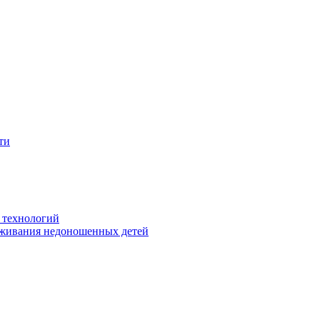
ти
 технологий
живания недоношенных детей