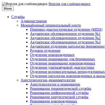
Версия для слабовидящих
Меню
Службы
Администрация
Межрайонный перинатальный центр
Приемно-диагностическое отделение (МПЦ)
Акушерское обсервационное отделение №1
Акушерское обсервационное отделение №2
Акушерское обсервационное отделение №3
Акушерское отделение патологии беременнос
Родовое отделение
Отделение новорожденных
Отделение реанимации для беременных
Отделение реанимации новорожденных
Отделение ультразвуковой диагностики
Отделение вспомогательных репродуктивных
Отделение патологии новорожденных и выха
Анестезиологии–реаниматологии
Анестезиологии и реанимации
Реанимации терапевтической службы
Реанимации инфекционной службы
Реанимации хирургической службы
Реанимации новорожденных