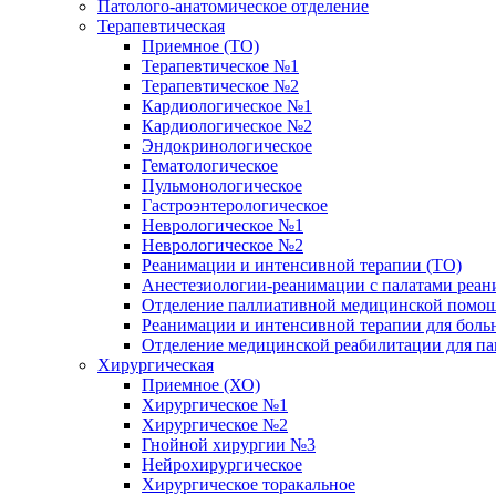
Патолого-анатомическое отделение
Терапевтическая
Приемное (ТО)
Терапевтическое №1
Терапевтическое №2
Кардиологическое №1
Кардиологическое №2
Эндокринологическое
Гематологическое
Пульмонологическое
Гастроэнтерологическое
Неврологическое №1
Неврологическое №2
Реанимации и интенсивной терапии (ТО)
Анестезиологии-реанимации с палатами реани
Отделение паллиативной медицинской помощ
Реанимации и интенсивной терапии для боль
Отделение медицинской реабилитации для п
Хирургическая
Приемное (ХО)
Хирургическое №1
Хирургическое №2
Гнойной хирургии №3
Нейрохирургическое
Хирургическое торакальное