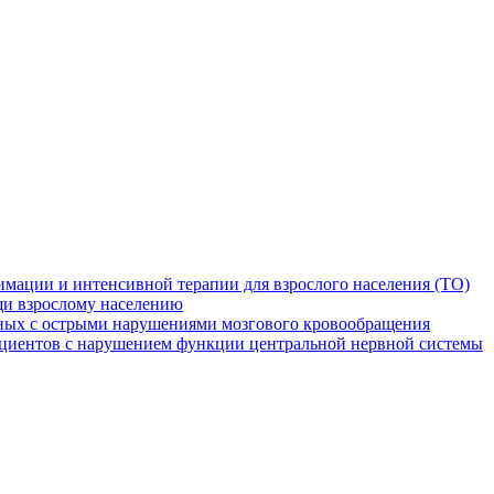
мации и интенсивной терапии для взрослого населения (ТО)
и взрослому населению
ных с острыми нарушениями мозгового кровообращения
ациентов с нарушением функции центральной нервной системы