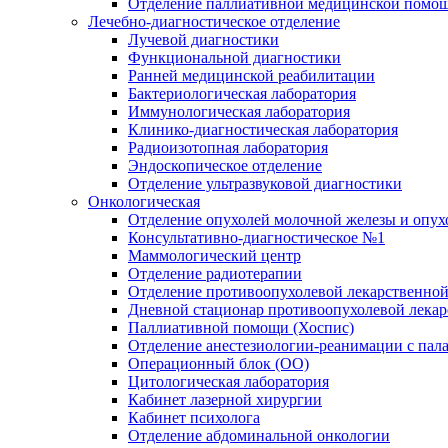
Отделение паллиативной медицинской помо
Лечебно-диагностическое отделение
Лучевой диагностики
Функциональной диагностики
Ранней медицинской реабилитации
Бактериологическая лаборатория
Иммунологическая лаборатория
Клинико-диагностическая лаборатория
Радиоизотопная лаборатория
Эндоскопическое отделение
Отделение ультразвуковой диагностики
Онкологическая
Отделение опухолей молочной железы и опух
Консультативно-диагностическое №1
Маммологический центр
Отделение радиотерапии
Отделение противоопухолевой лекарственной
Дневной стационар противоопухолевой лекар
Паллиативной помощи (Хоспис)
Отделение анестезиологии-реанимации с пала
Операционный блок (ОО)
Цитологическая лаборатория
Кабинет лазерной хирургии
Кабинет психолога
Отделение абдоминальной онкологии