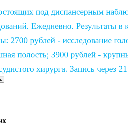
состоящих под диспансерным набл
ваний. Ежедневно. Результаты в к
: 2700 рублей - исследование голо
шная полость; 3900 рублей - крупн
удистого хирурга. Запись через 2
ь
ых