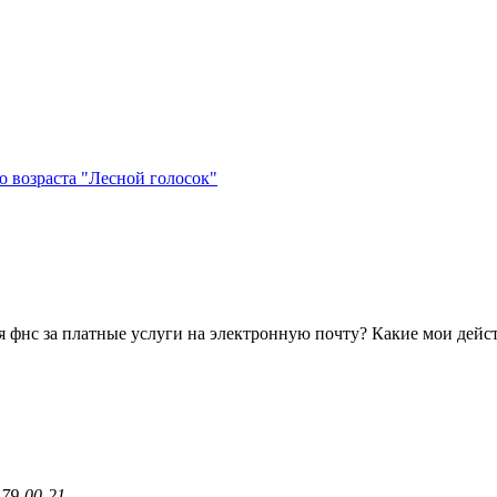
 возраста "Лесной голосок"
я фнс за платные услуги на электронную почту? Какие мои дейс
79-00-21