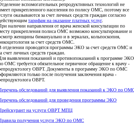
Отделение вспомогательных репродуктивных технологий не
имеет прикрепленного населения по полису ОМС, поэтому все
услуги оказываются за счет личных средств граждан согласно
действующим
тарифам на оказание платных услуг
.
При наличии направления от врача женской консультации по
месту прикрепления полиса ОМС возможно консультирование и
осмотр женщины бимануально и в зеркалах, кольпоскопия,
онкоцитология за счет средств ОМС.
В отделении проводятся программы ЭКО за счет средств ОМС и
за счет личных средств граждан.
Для выявления показаний и противопоказаний к программе ЭКО
по ОМС требуется обязательное первичное обращение к врачу -
репродуктологу ОВРТ. Документы в программу ЭКО по ОМС
оформляются только после получения заключения врача -
репродуктолога ОВРТ.
Перечень обследований для выявления показаний к ЭКО по ОМ
Перечень обследований для проведения программы ЭКО
Прейскурант на услуги ОВРТ МПЦ
Правила получения услуги ЭКО по ОМС