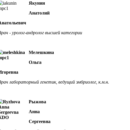
Якунин
Анатолий
Анатольевич
Врач - уролог-андролог высшей категории
Мелешкина
Ольга
Игоревна
Врач лабораторный генетик, ведущий эмбриолог, к.м.н.
Рыжова
Анна
Сергеевна