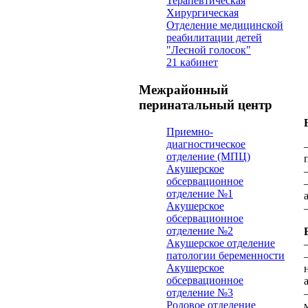
Терапевтическая
Хирургическая
Отделение медицинской
реабилитации детей
"Лесной голосок"
21 кабинет
Межрайонный
перинатальный центр
Приемно-
диагностическое
отделение (МПЦ)
Акушерское
обсервационное
отделение №1
Акушерское
обсервационное
отделение №2
Акушерское отделение
патологии беременности
Акушерское
обсервационное
отделение №3
Родовое отделение