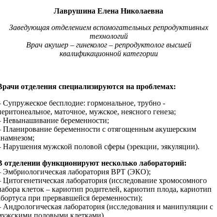
Лаврушина Елена Николаевна
Заведующая отделением вспомогательных репродуктивных
технологий
Врач акушер – гинеколог – репродуктолог высшей
квалификационной категории
Врачи отделения специализируются на проблемах:
– Супружеское бесплодие: гормональное, трубно -
перитонеальное, маточное, мужское, неясного генеза;
– Невынашивание беременности;
– Планирование беременности с отягощенным акушерским
анамнезом;
– Нарушения мужской половой сферы (эрекции, эякуляции).
В отделении функционируют несколько лабораторий:
– Эмбриологическая лаборатория ВРТ (ЭКО);
– Цитогенетическая лаборатория (исследование хромосомного
набора клеток – кариотип родителей, кариотип плода, кариотип
абортуса при прервавшейся беременности);
– Андрологическая лаборатория (исследования и манипуляции с
мужскими половыми клетками).