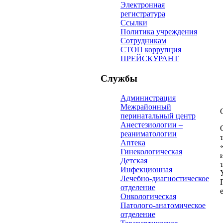
Электронная
регистратура
Ссылки
Политика учреждения
Сотрудникам
СТОП коррупция
ПРЕЙСКУРАНТ
Службы
Администрация
Межрайонный
перинатальный центр
Анестезиологии –
реаниматологии
Аптека
Гинекологическая
Детская
Инфекционная
Лечебно-диагностическое
отделение
Онкологическая
Патолого-анатомическое
отделение