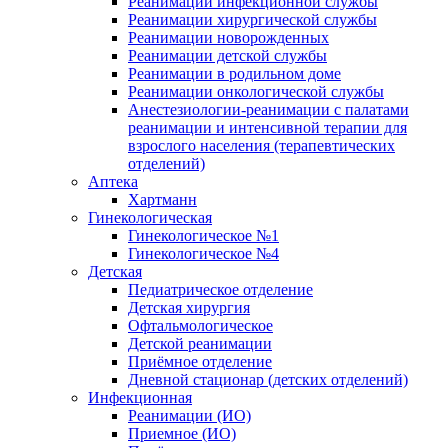
Реанимации инфекционной службы
Реанимации хирургической службы
Реанимации новорожденных
Реанимации детской службы
Реанимации в родильном доме
Реанимации онкологической службы
Анестезиологии-реанимации с палатами
реанимации и интенсивной терапии для
взрослого населения (терапевтических
отделений)
Аптека
Хартманн
Гинекологическая
Гинекологическое №1
Гинекологическое №4
Детская
Педиатрическое отделение
Детская хирургия
Офтальмологическое
Детской реанимации
Приёмное отделение
Дневной стационар (детских отделений)
Инфекционная
Реанимации (ИО)
Приемное (ИО)