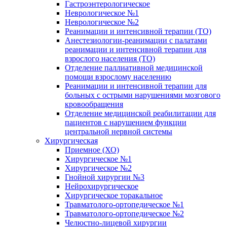
Гастроэнтерологическое
Неврологическое №1
Неврологическое №2
Реанимации и интенсивной терапии (ТО)
Анестезиологии-реанимации с палатами
реанимации и интенсивной терапии для
взрослого населения (ТО)
Отделение паллиативной медицинской
помощи взрослому населению
Реанимации и интенсивной терапии для
больных с острыми нарушениями мозгового
кровообращения
Отделение медицинской реабилитации для
пациентов с нарушением функции
центральной нервной системы
Хирургическая
Приемное (ХО)
Хирургическое №1
Хирургическое №2
Гнойной хирургии №3
Нейрохирургическое
Хирургическое торакальное
Травматолого-ортопедическое №1
Травматолого-ортопедическое №2
Челюстно-лицевой хирургии