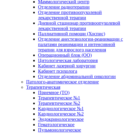
Маммологический центр
Отделение радиотерапии
Отделение противоопухолевой
лекарственной терапии
Дневной стационар противоопухолевой
лекарственной терапии
Паллиативной помощи (Хоспис)
Отделение анестезиологии-реанимации с
палатами реанимации и интенсивной
терапии для взрослого населения
Операционный блок (ОО)
Цитологическая лаборатория
Кабинет лазерной хирургии
Кабинет психолога
Отделение абдоминальной онкологии
Патолого-анатомическое отделение
Терапевтическая
Приемное (ТО)
Терапевтическое №1
Терапевтическое №2
Кардиологическое №1
Кардиологическое №2
Эндокринологическое
Гематологическое
Пульмонологическое