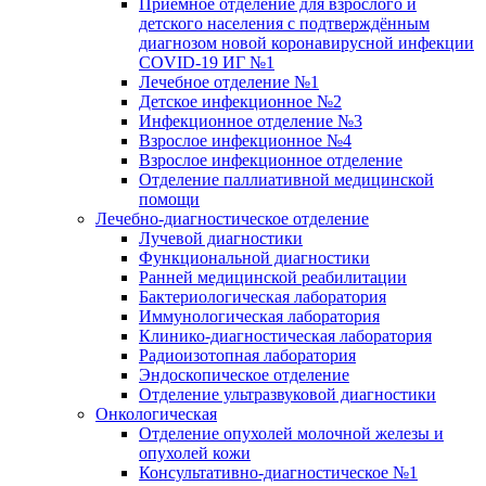
Приёмное отделение для взрослого и
детского населения с подтверждённым
диагнозом новой коронавирусной инфекции
COVID-19 ИГ №1
Лечебное отделение №1
Детское инфекционное №2
Инфекционное отделение №3
Взрослое инфекционное №4
Взрослое инфекционное отделение
Отделение паллиативной медицинской
помощи
Лечебно-диагностическое отделение
Лучевой диагностики
Функциональной диагностики
Ранней медицинской реабилитации
Бактериологическая лаборатория
Иммунологическая лаборатория
Клинико-диагностическая лаборатория
Радиоизотопная лаборатория
Эндоскопическое отделение
Отделение ультразвуковой диагностики
Онкологическая
Отделение опухолей молочной железы и
опухолей кожи
Консультативно-диагностическое №1