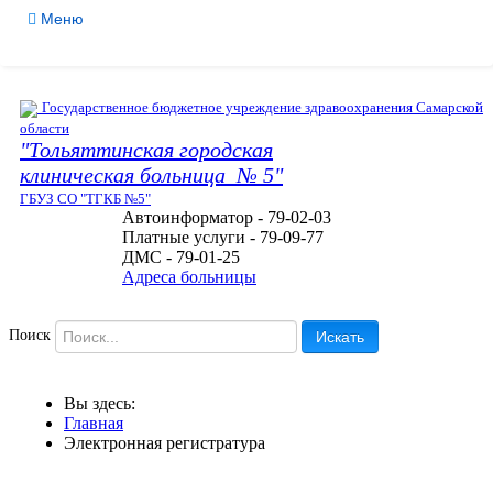
Меню
Версия для слабовидящих
Службы
Медицинские услуги
Государственное бюджетное учреждение здравоохранения Самарской
области
Обратная связь
"Тольяттинская городская
клиническая больница № 5"
Контакты
ГБУЗ СО "ТГКБ №5"
Мы в соцсетях
Автоинформатор - 79-02-03
Платные услуги - 79-09-77
ДМС - 79-01-25
Адреса больницы
Поиск
Искать
Вы здесь:
Главная
Электронная регистратура