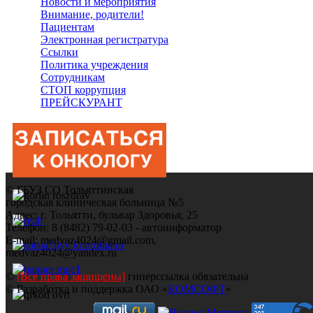
Новости и мероприятия
Внимание, родители!
Пациентам
Электронная регистратура
Ссылки
Политика учреждения
Сотрудникам
СТОП коррупция
ПРЕЙСКУРАНТ
© ГБУЗ СО Тольяттинская
городская клиническая больница №5
Адрес: г. Тольятти, бульвар Здоровья, 25
Телефон: 8 (8482) 79-02-03 - автоинформатор
E-mail: medvaz4024@gmail.com,
medvaz4024@yandex.ru
©
[Все права защищены]
гиперссылка обязательна
© Разработка и поддержка ОАО «
КОМСОФТ
»