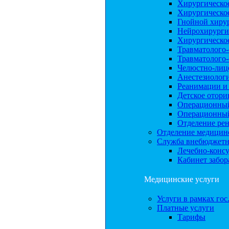
Хирургическо
Хирургическо
Гнойной хиру
Нейрохирурги
Хирургическое
Травматолого
Травматолого
Челюстно-лиц
Анестезиолог
Реанимации и
Детское отори
Операционный
Операционный
Отделение рен
Отделение медицинс
Служба внебюджетн
Лечебно-консу
Кабинет забор
Медицинские услуги
Услуги в рамках гос
Платные услуги
Тарифы