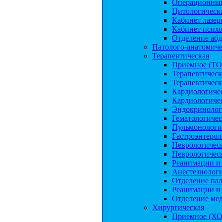
Операционный
Цитологическа
Кабинет лазер
Кабинет психо
Отделение аб
Патолого-анатомиче
Терапевтическая
Приемное (ТО
Терапевтичес
Терапевтичес
Кардиологиче
Кардиологиче
Эндокринолог
Гематологичес
Пульмонологи
Гастроэнтерол
Неврологичес
Неврологичес
Реанимации и
Анестезиологи
Отделение па
Реанимации и
Отделение ме
Хирургическая
Приемное (ХО