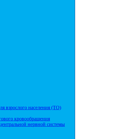
я взрослого населения (ТО)
гового кровообращения
центральной нервной системы