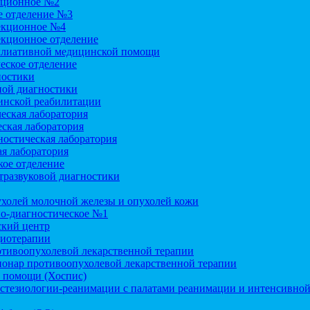
кционное №2
 отделение №3
екционное №4
екционное отделение
ллиативной медицинской помощи
еское отделение
ностики
ой диагностики
инской реабилитации
еская лаборатория
ская лаборатория
остическая лаборатория
я лаборатория
ое отделение
тразвуковой диагностики
холей молочной железы и опухолей кожи
но-диагностическое №1
кий центр
диотерапии
отивоопухолевой лекарственной терапии
ионар противоопухолевой лекарственной терапии
 помощи (Хоспис)
стезиологии-реанимации с палатами реанимации и интенсивной 