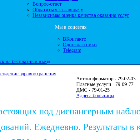
Вопрос-ответ
Обратиться к главврачу
Независимая оценка качества оказания услуг
Мы в соцсетях
ВКонтакте
Одноклассники
Telegram
ск на бесплатный въезд
реждение здравоохранения
Автоинформатор - 79-02-03
Платные услуги - 79-09-77
ДМС - 79-01-25
Адреса больницы
состоящих под диспансерным набл
ваний. Ежедневно. Результаты в к