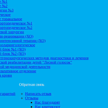
е №1
е №2
ргии №3
ческое
 торакальное
-ортопедическое №1
-ортопедическое №2
евой хирургии
ии-реанимации (ХО)
 интенсивной терапии (ХО)
ноларингологическое
 блок №1 (ХО)
 блок №2 (ХО)
тгенохирургических методов диагностики и лечения
кой реабилитации детей "Лесной голосок"
ой медицинской деятельности
льтативное отделение
а крови
Обратная связь
.гарантий
Написать отзыв
Отзывы
Нас благодарят
Нас критикуют