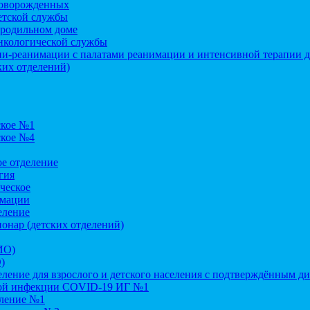
оворожденных
етской службы
 родильном доме
нкологической службы
и-реанимации с палатами реанимации и интенсивной терапии д
ких отделений)
ское №1
ское №4
е отделение
гия
ческое
имации
еление
онар (детских отделений)
ИО)
)
ление для взрослого и детского населения с подтверждённым д
ой инфекции COVID-19 ИГ №1
еление №1