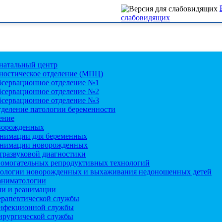
слабовидящих
атальный центр
ностическое отделение (МПЦ)
бсервационное отделение №1
бсервационное отделение №2
бсервационное отделение №3
деление патологии беременности
ение
ворожденных
анимации для беременных
анимации новорожденных
тразвуковой диагностики
помогательных репродуктивных технологий
тологии новорожденных и выхаживания недоношенных детей
аниматологии
ии и реанимации
ерапевтической службы
нфекционной службы
ирургической службы