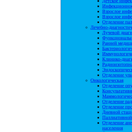
Детское инфе
Инфекционное
Взрослое инф
Взрослое инф
Отделение па
Лечебно-диагностич
Лучевой диаг
Функциональн
Ранней медиц
Бактериологич
Иммунологиче
Клинико-диагн
Радиоизотопна
Эндоскопическ
Отделение уль
Онкологическая
Отделение опу
Консультатив
Маммологичес
Отделение ра
Отделение пр
Дневной стац
Паллиативной
Отделение ане
населения