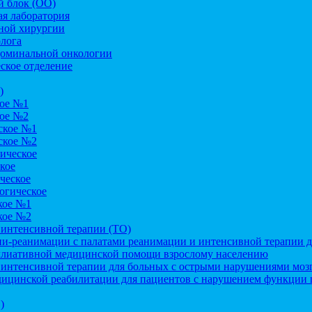
 блок (ОО)
я лаборатория
ной хирургии
лога
доминальной онкологии
ское отделение
)
кое №1
кое №2
ское №1
ское №2
ическое
кое
ческое
огическое
кое №1
кое №2
 интенсивной терапии (ТО)
и-реанимации с палатами реанимации и интенсивной терапии дл
ллиативной медицинской помощи взрослому населению
 интенсивной терапии для больных с острыми нарушениями моз
дицинской реабилитации для пациентов с нарушением функции 
)