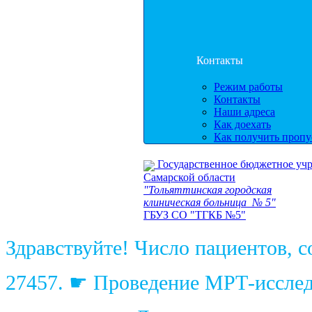
Контакты
Режим работы
Контакты
Наши адреса
Как доехать
Как получить пропу
Государственное бюджетное уч
Самарской области
"Тольяттинская городская
клиническая больница № 5"
ГБУЗ СО "ТГКБ №5"
Здравствуйте! Число пациентов, 
27457. ☛ Проведение МРТ-исследо