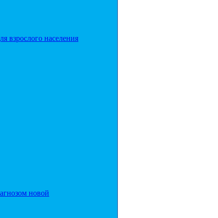
ля взрослого населения
иагнозом новой