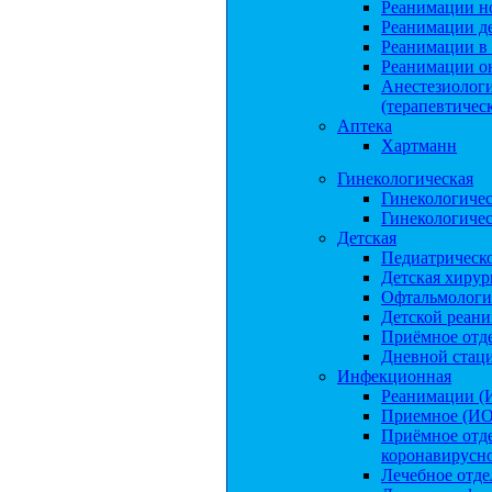
Реанимации н
Реанимации д
Реанимации в
Реанимации о
Анестезиологи
(терапевтичес
Аптека
Хартманн
Гинекологическая
Гинекологиче
Гинекологиче
Детская
Педиатрическо
Детская хирур
Офтальмологи
Детской реан
Приёмное отд
Дневной стаци
Инфекционная
Реанимации (
Приемное (ИО
Приёмное отде
коронавирусн
Лечебное отд