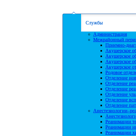
Службы
Администрация
Межрайонный перин
Приемно-диаг
Акушерское о
Акушерское о
Акушерское о
Акушерское от
Родовое отдел
Отделение но
Отделение ре
Отделение ре
Отделение уль
Отделение вс
Отделение па
Анестезиологии–ре
Анестезиолог
Реанимации т
Реанимации и
Реанимации х