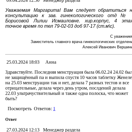
09.04.2024 12:50
Менеджер раздела
Уважаемая Маргарита! Вам следует обратиться 
консультацию к зав. гинекологического отд №
Борисовой Лилии Исмаиловне. хир.корпус, 4 эта
точное время по тел 79-02-03 доб 97-17 (ст.м\с).
С уважение
Заместитель главного врача гинекологических отделен
Алексей Иванович Вершин
25.03.2024 18:03
Анна
Здравствуйте. Последняя менструация была 06.02.24 24.02 бы
не защищённый па и выпила спустя 10 часов таблетку Женеле
на 25.03 менструации так и нет, делала 7 разных тестов и все
отрицательные, делала через день утром, послдений делала
22.03 ультрачуствительный и также одна полоска, что может
быть?
Посмотреть
Ответов:
1
Ответ
27.03.2024 12:13
Менеджер раздела