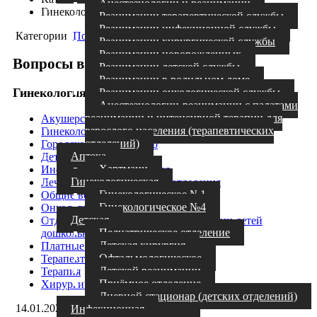
Анестезиологии и реанимации
Гинекология
Реанимации терапевтической службы
Реанимации инфекционной службы
Категории
Помощь
Задать вопрос
Реанимации хирургической службы
Реанимации новорожденных
Вопросы в категории
Реанимации детской службы
Реанимации в родильном доме
Гинекология
Реанимации онкологической службы
Анестезиологии-реанимации с палатами
реанимации и интенсивной терапии для
Акушерства и родовспоможения
взрослого населения (терапевтических
Гинекология
отделений)
Городской СПИД центр
Аптека
Детство
Хартманн
Инфекционные отделения
Гинекологическая
Лечебно-диагностические отделения
Гинекологическое №1
Общие вопросы
Гинекологическое №4
Онкология
Детская
Отделение медицинской реабилитации детей
Педиатрическое отделение
дошкольного возраста "Лесной голосок"
Детская хирургия
Платные услуги
Офтальмологическое
Терапевтические отделения
Детской реанимации
Терапия
Приёмное отделение
Хирургические отделения
Дневной стационар (детских отделений)
14.01.2026 21:56
елена
Инфекционная