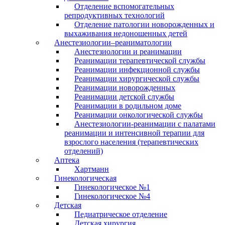
Отделение вспомогательных
репродуктивных технологий
Отделение патологии новорожденных и
выхаживания недоношенных детей
Анестезиологии–реаниматологии
Анестезиологии и реанимации
Реанимации терапевтической службы
Реанимации инфекционной службы
Реанимации хирургической службы
Реанимации новорожденных
Реанимации детской службы
Реанимации в родильном доме
Реанимации онкологической службы
Анестезиологии-реанимации с палатами
реанимации и интенсивной терапии для
взрослого населения (терапевтических
отделений)
Аптека
Хартманн
Гинекологическая
Гинекологическое №1
Гинекологическое №4
Детская
Педиатрическое отделение
Детская хирургия