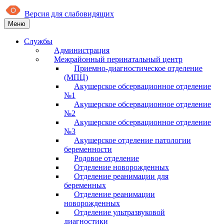
Версия для слабовидящих
Меню
Службы
Администрация
Межрайонный перинатальный центр
Приемно-диагностическое отделение
(МПЦ)
Акушерское обсервационное отделение
№1
Акушерское обсервационное отделение
№2
Акушерское обсервационное отделение
№3
Акушерское отделение патологии
беременности
Родовое отделение
Отделение новорожденных
Отделение реанимации для
беременных
Отделение реанимации
новорожденных
Отделение ультразвуковой
диагностики