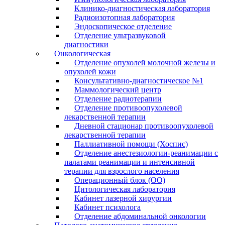
Клинико-диагностическая лаборатория
Радиоизотопная лаборатория
Эндоскопическое отделение
Отделение ультразвуковой
диагностики
Онкологическая
Отделение опухолей молочной железы и
опухолей кожи
Консультативно-диагностическое №1
Маммологический центр
Отделение радиотерапии
Отделение противоопухолевой
лекарственной терапии
Дневной стационар противоопухолевой
лекарственной терапии
Паллиативной помощи (Хоспис)
Отделение анестезиологии-реанимации с
палатами реанимации и интенсивной
терапии для взрослого населения
Операционный блок (ОО)
Цитологическая лаборатория
Кабинет лазерной хирургии
Кабинет психолога
Отделение абдоминальной онкологии