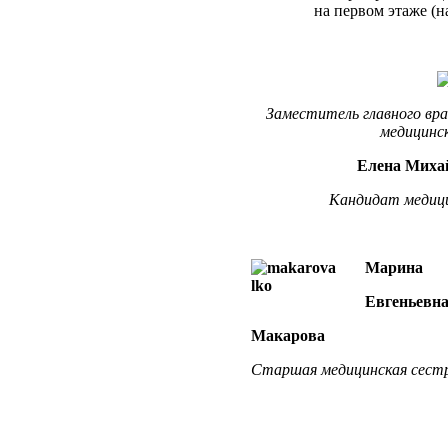
на первом этаже (н
Заместитель главного вр
медицинс
Елена Миха
Кандидат медицин
Марина
Евгеньевн
Макарова
Старшая медицинская сест