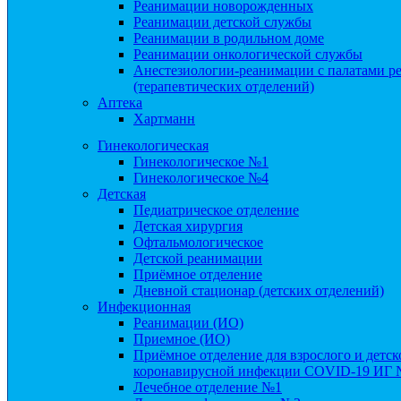
Реанимации новорожденных
Реанимации детской службы
Реанимации в родильном доме
Реанимации онкологической службы
Анестезиологии-реанимации с палатами ре
(терапевтических отделений)
Аптека
Хартманн
Гинекологическая
Гинекологическое №1
Гинекологическое №4
Детская
Педиатрическое отделение
Детская хирургия
Офтальмологическое
Детской реанимации
Приёмное отделение
Дневной стационар (детских отделений)
Инфекционная
Реанимации (ИО)
Приемное (ИО)
Приёмное отделение для взрослого и детс
коронавирусной инфекции COVID-19 ИГ
Лечебное отделение №1