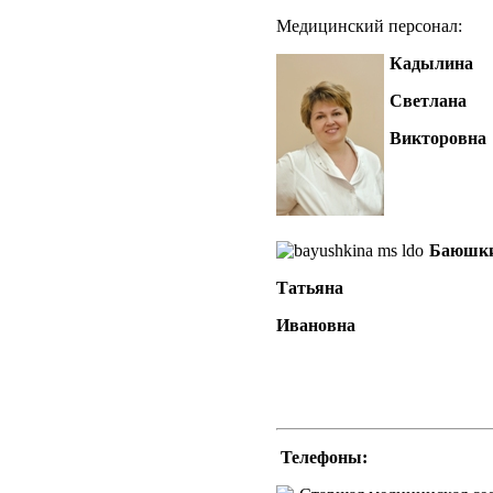
Медицинский персонал:
Кадылина
Светлана
Викторовна
Баюшк
Татьяна
Ивановна
Телефоны: