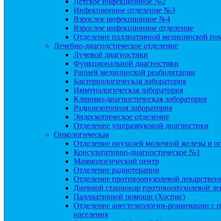
Детское инфекционное №2
Инфекционное отделение №3
Взрослое инфекционное №4
Взрослое инфекционное отделение
Отделение паллиативной медицинской п
Лечебно-диагностическое отделение
Лучевой диагностики
Функциональной диагностики
Ранней медицинской реабилитации
Бактериологическая лаборатория
Иммунологическая лаборатория
Клинико-диагностическая лаборатория
Радиоизотопная лаборатория
Эндоскопическое отделение
Отделение ультразвуковой диагностики
Онкологическая
Отделение опухолей молочной железы и о
Консультативно-диагностическое №1
Маммологический центр
Отделение радиотерапии
Отделение противоопухолевой лекарствен
Дневной стационар противоопухолевой ле
Паллиативной помощи (Хоспис)
Отделение анестезиологии-реанимации с п
населения