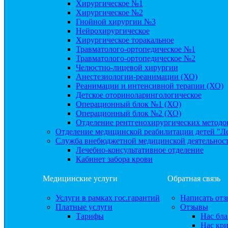
Хирургическое №1
Хирургическое №2
Гнойной хирургии №3
Нейрохирургическое
Хирургическое торакальное
Травматолого-ортопедическое №1
Травматолого-ортопедическое №2
Челюстно-лицевой хирургии
Анестезиологии-реанимации (ХО)
Реанимации и интенсивной терапии (ХО)
Детское оториноларингологическое
Операционный блок №1 (ХО)
Операционный блок №2 (ХО)
Отделение рентгенохирургических методо
Отделение медицинской реабилитации детей "Л
Служба внебюджетной медицинской деятельнос
Лечебно-консультативное отделение
Кабинет забора крови
Медицинские услуги
Обратная связь
Услуги в рамках гос.гарантий
Написать отз
Платные услуги
Отзывы
Тарифы
Нас бла
Нас кр