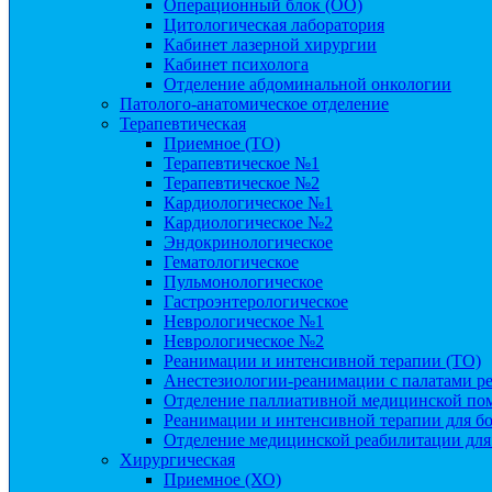
Операционный блок (ОО)
Цитологическая лаборатория
Кабинет лазерной хирургии
Кабинет психолога
Отделение абдоминальной онкологии
Патолого-анатомическое отделение
Терапевтическая
Приемное (ТО)
Терапевтическое №1
Терапевтическое №2
Кардиологическое №1
Кардиологическое №2
Эндокринологическое
Гематологическое
Пульмонологическое
Гастроэнтерологическое
Неврологическое №1
Неврологическое №2
Реанимации и интенсивной терапии (ТО)
Анестезиологии-реанимации с палатами ре
Отделение паллиативной медицинской по
Реанимации и интенсивной терапии для б
Отделение медицинской реабилитации для
Хирургическая
Приемное (ХО)