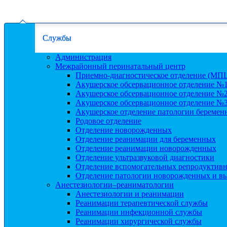
Службы
Администрация
Межрайонный перинатальный центр
Приемно-диагностическое отделение (МП
Акушерское обсервационное отделение №
Акушерское обсервационное отделение №
Акушерское обсервационное отделение №
Акушерское отделение патологии беремен
Родовое отделение
Отделение новорожденных
Отделение реанимации для беременных
Отделение реанимации новорожденных
Отделение ультразвуковой диагностики
Отделение вспомогательных репродуктив
Отделение патологии новорожденных и в
Анестезиологии–реаниматологии
Анестезиологии и реанимации
Реанимации терапевтической службы
Реанимации инфекционной службы
Реанимации хирургической службы