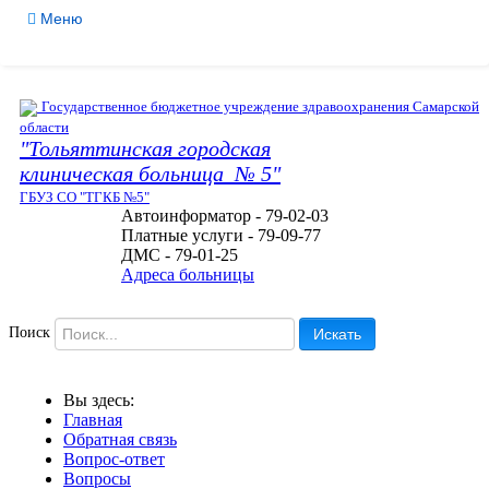
Меню
Версия для слабовидящих
Службы
Медицинские услуги
Государственное бюджетное учреждение здравоохранения Самарской
области
Обратная связь
"Тольяттинская городская
клиническая больница № 5"
Контакты
ГБУЗ СО "ТГКБ №5"
Мы в соцсетях
Автоинформатор - 79-02-03
Платные услуги - 79-09-77
ДМС - 79-01-25
Адреса больницы
Поиск
Искать
Вы здесь:
Главная
Обратная связь
Вопрос-ответ
Вопросы