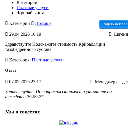
Категории
Платные услуги
:Криоабляция
Категории
Помощь
Задать вопрос
Акушерства и родовспоможения
29.04.2026 16:19
Евген
Гинекология
Городской СПИД центр
Здравствуйте Подскажите стоимость Криоабляции
Детство
тазобедренного сустава
Инфекционные отделения
Лечебно-диагностические отделения
Категория:
Платные услуги
Общие вопросы
Онкология
Ответ
Отделение медицинской реабилитации
детей дошкольного возраста "Лесной
07.05.2026 23:17
Менеджер разде
голосок"
Платные услуги
Здравствуйте. По вопросам стоимости уточните по
Терапевтические отделения
телефону: 79-09-77
Терапия
Хирургические отделения
Мы в соцсетях