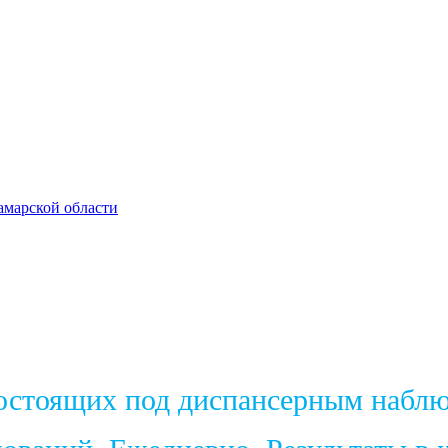
амарской области
состоящих под диспансерным набл