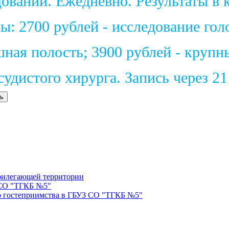
ваний. Ежедневно. Результаты в к
: 2700 рублей - исследование голо
шная полость; 3900 рублей - крупн
удистого хирурга. Запись через 2
ь
прилегающей территории
 СО "ТГКБ №5"
о гостеприимства в ГБУЗ СО "ТГКБ №5"