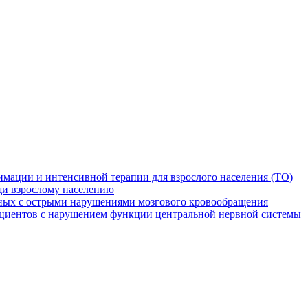
мации и интенсивной терапии для взрослого населения (ТО)
и взрослому населению
ных с острыми нарушениями мозгового кровообращения
ациентов с нарушением функции центральной нервной системы