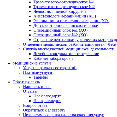
Травматолого-ортопедическое №1
Травматолого-ортопедическое №2
Челюстно-лицевой хирургии
Анестезиологии-реанимации (ХО)
Реанимации и интенсивной терапии (ХО)
Детское оториноларингологическое
Операционный блок №1 (ХО)
Операционный блок №2 (ХО)
Отделение рентгенохирургических методов д
Отделение медицинской реабилитации детей "Лесн
Служба внебюджетной медицинской деятельности
Лечебно-консультативное отделение
Кабинет забора крови
Медицинские услуги
Услуги в рамках гос.гарантий
Платные услуги
Тарифы
Обратная связь
Написать отзыв
Отзывы
Нас благодарят
Нас критикуют
Вопрос-ответ
Обратиться к главврачу
Независимая оценка качества оказания услуг