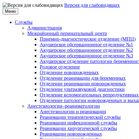
Версия для слабовидящих
Меню
Службы
Администрация
Межрайонный перинатальный центр
Приемно-диагностическое отделение (МПЦ)
Акушерское обсервационное отделение №1
Акушерское обсервационное отделение №2
Акушерское обсервационное отделение №3
Акушерское отделение патологии беременнос
Родовое отделение
Отделение новорожденных
Отделение реанимации для беременных
Отделение реанимации новорожденных
Отделение ультразвуковой диагностики
Отделение вспомогательных репродуктивных
Отделение патологии новорожденных и выха
Анестезиологии–реаниматологии
Анестезиологии и реанимации
Реанимации терапевтической службы
Реанимации инфекционной службы
Реанимации хирургической службы
Реанимации новорожденных