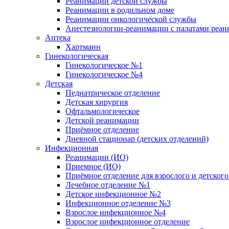
Реанимации детской службы
Реанимации в родильном доме
Реанимации онкологической службы
Анестезиологии-реанимации с палатами реани
Аптека
Хартманн
Гинекологическая
Гинекологическое №1
Гинекологическое №4
Детская
Педиатрическое отделение
Детская хирургия
Офтальмологическое
Детской реанимации
Приёмное отделение
Дневной стационар (детских отделений)
Инфекционная
Реанимации (ИО)
Приемное (ИО)
Приёмное отделение для взрослого и детско
Лечебное отделение №1
Детское инфекционное №2
Инфекционное отделение №3
Взрослое инфекционное №4
Взрослое инфекционное отделение