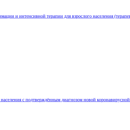
мации и интенсивной терапии для взрослого населения (терапе
го населения с подтверждённым диагнозом новой коронавирус