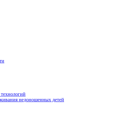
ти
 технологий
живания недоношенных детей