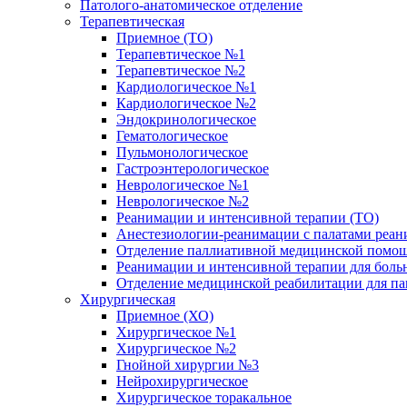
Патолого-анатомическое отделение
Терапевтическая
Приемное (ТО)
Терапевтическое №1
Терапевтическое №2
Кардиологическое №1
Кардиологическое №2
Эндокринологическое
Гематологическое
Пульмонологическое
Гастроэнтерологическое
Неврологическое №1
Неврологическое №2
Реанимации и интенсивной терапии (ТО)
Анестезиологии-реанимации с палатами реани
Отделение паллиативной медицинской помощ
Реанимации и интенсивной терапии для боль
Отделение медицинской реабилитации для п
Хирургическая
Приемное (ХО)
Хирургическое №1
Хирургическое №2
Гнойной хирургии №3
Нейрохирургическое
Хирургическое торакальное