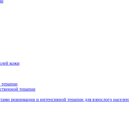
щи
олей кожи
 терапии
ственной терапии
тами реанимации и интенсивной терапии для взрослого населен