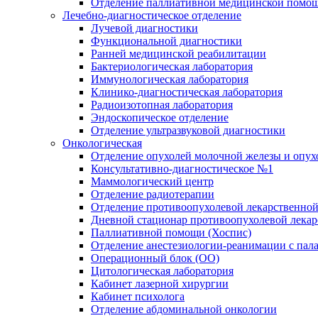
Отделение паллиативной медицинской помо
Лечебно-диагностическое отделение
Лучевой диагностики
Функциональной диагностики
Ранней медицинской реабилитации
Бактериологическая лаборатория
Иммунологическая лаборатория
Клинико-диагностическая лаборатория
Радиоизотопная лаборатория
Эндоскопическое отделение
Отделение ультразвуковой диагностики
Онкологическая
Отделение опухолей молочной железы и опух
Консультативно-диагностическое №1
Маммологический центр
Отделение радиотерапии
Отделение противоопухолевой лекарственной
Дневной стационар противоопухолевой лекар
Паллиативной помощи (Хоспис)
Отделение анестезиологии-реанимации с пала
Операционный блок (ОО)
Цитологическая лаборатория
Кабинет лазерной хирургии
Кабинет психолога
Отделение абдоминальной онкологии