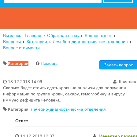
Вы здесь:
Главная
Обратная связь
Вопрос-ответ
Вопросы
Категории
Лечебно-диагностические отделения
Вопрос стоимости
Категории
Помощь
Задать вопрос
13.12.2018 14:09
Кристин
Акушерства и родовспоможения
Сколько будет стоить сдать кровь на анализы для получения
Гинекология
информации по группе крови, сахару, гемоглобину и вирусу
Городской СПИД центр
иммуно дефицита человека.
Детство
Инфекционные отделения
Категория:
Лечебно-диагностические отделения
Лечебно-диагностические отделения
Общие вопросы
Ответ
Онкология
Отделение медицинской реабилитации детей
14.12.2018 12:37
Менеджер раздел