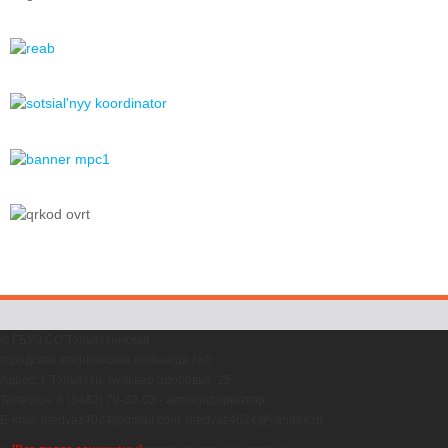
© ГБУЗ СО Тольяттинская
городская клиническая больница №5
Адрес: г. Тольятти, бульвар Здоровья, 25
Телефон: 8 (8482) 79-02-03 - автоинформатор
E-mail: medvaz4024@gmail.com, medvaz4024@yandex.ru