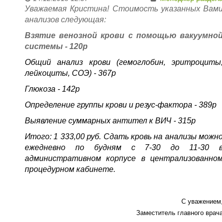
дошкольного возраста "Лесной голосок"
Уважаемая Кристина! Стоимость указанных Вам
Платные услуги
анализов следующая:
Терапевтические отделения
Терапия
Взятие венозной крови с помощью вакуумно
Хирургические отделения
системы
- 120р
Общий анализ крови (гемоглобин, эритроциты
лейкоциты, СОЭ) -
367
р
Глюкоза - 142р
Определение группы крови и резус-фактора - 389р
Выявление суммарных антител к ВИЧ
- 315р
Итого: 1 333,00 руб. Сдать кровь на анализы можн
ежедневно по будням с 7-30 до 11-30 
административном корпусе в централизованно
процедурном кабинете.
С уважением
Заместитель главного врач