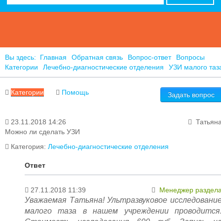
Вы здесь:
Главная
Обратная связь
Вопрос-ответ
Вопросы
Категории
Лечебно-диагностические отделения
УЗИ малого таз
Категории
Помощь
Задать вопрос
23.11.2018 14:26
Татьян
Акушерства и родовспоможения
Можно ли сделать УЗИ
Гинекология
Городской СПИД центр
Категория:
Лечебно-диагностические отделения
Детство
Инфекционные отделения
Ответ
Лечебно-диагностические отделения
Общие вопросы
27.11.2018 11:39
Менеджер раздел
Онкология
Уважаемая Татьяна! Ультразвуковое исследовани
Отделение медицинской реабилитации детей
малого таза в нашем учреждении проводится
дошкольного возраста "Лесной голосок"