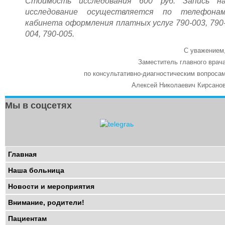
Платные услуги
Стоимость исследования 600 руб. Запись н
Терапевтические отделения
исследование осуществляется по телефона
Терапия
кабинета оформления платных услуг 790-003, 790
Хирургические отделения
004, 790-005.
С уважением
Заместитель главного врач
по консультативно-диагностическим вопроса
Алексей Николаевич Кирсано
Мы в соцсетях
Главная
Наша больница
Новости и мероприятия
Внимание, родители!
Пациентам