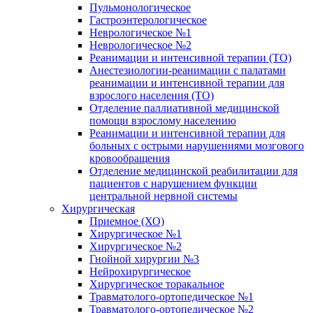
Пульмонологическое
Гастроэнтерологическое
Неврологическое №1
Неврологическое №2
Реанимации и интенсивной терапии (ТО)
Анестезиологии-реанимации с палатами
реанимации и интенсивной терапии для
взрослого населения (ТО)
Отделение паллиативной медицинской
помощи взрослому населению
Реанимации и интенсивной терапии для
больных с острыми нарушениями мозгового
кровообращения
Отделение медицинской реабилитации для
пациентов с нарушением функции
центральной нервной системы
Хирургическая
Приемное (ХО)
Хирургическое №1
Хирургическое №2
Гнойной хирургии №3
Нейрохирургическое
Хирургическое торакальное
Травматолого-ортопедическое №1
Травматолого-ортопедическое №2