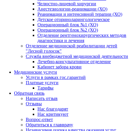
Челюстно-лицевой хирургии
Анестезиологии-реанимации (ХО)
Реанимации и интенсивной терапии (ХО)
Детское оториноларингологическое
Операционный блок №1 (ХО)
Операционный блок №2 (ХО)
Отделение рентгенохирургических методов
диагностики и лечения
Отделение медицинской реабилитации детей
"Лесной голосок"
Служба внебюджетной медицинской деятельности
Лечебно-консультативное отделение
Кабинет забора крови
Медицинские услуги
Услуги в рамках гос.гарантий
Платные услуги
Тарифы
Обратная связь
Написать отзыв
Отзывы
Нас благодарят
Нас критикуют
Вопрос-ответ
Обратиться к главврачу
Независимая оценка качества оказания услуг