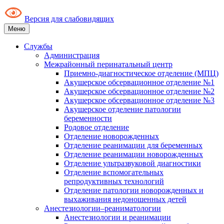
Версия для слабовидящих
Меню
Службы
Администрация
Межрайонный перинатальный центр
Приемно-диагностическое отделение (МПЦ)
Акушерское обсервационное отделение №1
Акушерское обсервационное отделение №2
Акушерское обсервационное отделение №3
Акушерское отделение патологии
беременности
Родовое отделение
Отделение новорожденных
Отделение реанимации для беременных
Отделение реанимации новорожденных
Отделение ультразвуковой диагностики
Отделение вспомогательных
репродуктивных технологий
Отделение патологии новорожденных и
выхаживания недоношенных детей
Анестезиологии–реаниматологии
Анестезиологии и реанимации