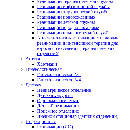
Реанимации терапевтической службы
Реанимации инфекционной службы
Реанимации хирургической службы
Реанимации новорожденных
Реанимации детской службы
Реанимации в родильном доме
Реанимации онкологической службы
Анестезиологии-реанимации с палатами
реанимации и интенсивной терапии для
взрослого населения (терапевтических
отделений)
Аптека
Хартманн
Гинекологическая
Гинекологическое №1
Гинекологическое №4
Детская
Педиатрическое отделение
Детская хирургия
Офтальмологическое
Детской реанимации
Приёмное отделение
Дневной стационар (детских отделений)
Инфекционная
Реанимации (ИО)