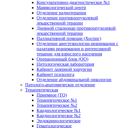
Консультативно-диагностическое №1
Маммологический центр
Отделение радиотерапии
Отделение противоопухолевой
лекарственной терапии
Дневной стационар противоопухолевой
лекарственной терапии
Паллиативной помощи (Хоспис)
Отделение анестезиологии-реанимации с
палатами реанимации и интенсивной
терапии для взрослого населения
Операционный блок (ОО)
Цитологическая лаборатория
Кабинет лазерной хирургии
Кабинет психолога
Отделение абдоминальной онкологии
Патолого-анатомическое отделение
Терапевтическая
Приемное (ТО)
Терапевтическое №1
Терапевтическое №2
Кардиологическое №1
Кардиологическое №2
Эндокринологическое
Гематологическое