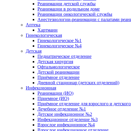
Реанимации детской службы
Реанимации в родильном доме
Реанимации онкологической службы
Анестезиологии-реанимации с палатами реани
Аптека
Хартманн
Гинекологическая
Гинекологическое №1
Гинекологическое №4
Детская
Педиатрическое отделение
Детская хирургия
Офтальмологическое
Детской реанимации
Приёмное отделение
Дневной стационар (детских отделений)
Инфекционная
Реанимации (ИО)
Приемное (ИО)
Приёмное отделение для взрослого и детско
Лечебное отделение №1
Детское инфекционное №2
Инфекционное отделение №3
Взрослое инфекционное №4
Взрослое инфекционное отделение