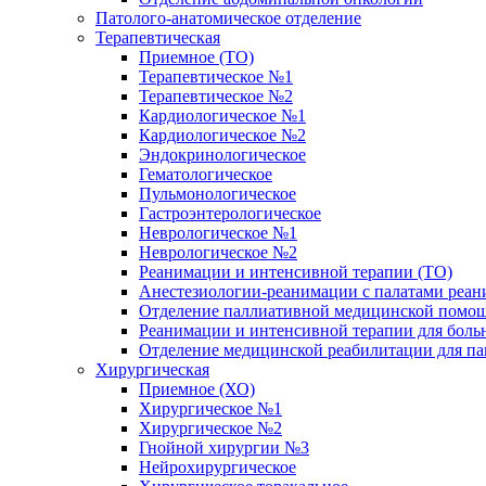
Патолого-анатомическое отделение
Терапевтическая
Приемное (ТО)
Терапевтическое №1
Терапевтическое №2
Кардиологическое №1
Кардиологическое №2
Эндокринологическое
Гематологическое
Пульмонологическое
Гастроэнтерологическое
Неврологическое №1
Неврологическое №2
Реанимации и интенсивной терапии (ТО)
Анестезиологии-реанимации с палатами реани
Отделение паллиативной медицинской помощ
Реанимации и интенсивной терапии для боль
Отделение медицинской реабилитации для п
Хирургическая
Приемное (ХО)
Хирургическое №1
Хирургическое №2
Гнойной хирургии №3
Нейрохирургическое