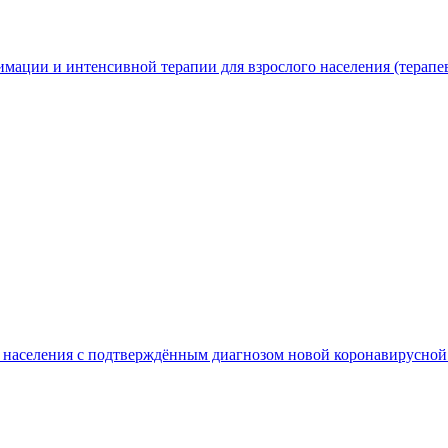
мации и интенсивной терапии для взрослого населения (терапе
го населения с подтверждённым диагнозом новой коронавирус