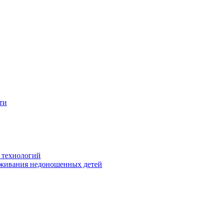
ти
 технологий
живания недоношенных детей