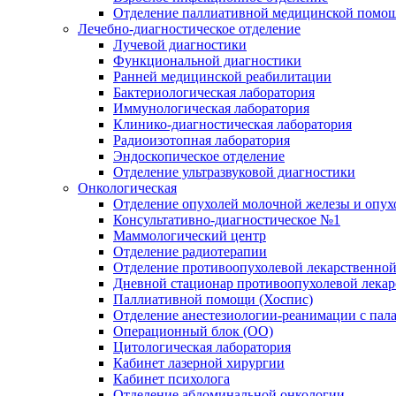
Отделение паллиативной медицинской помо
Лечебно-диагностическое отделение
Лучевой диагностики
Функциональной диагностики
Ранней медицинской реабилитации
Бактериологическая лаборатория
Иммунологическая лаборатория
Клинико-диагностическая лаборатория
Радиоизотопная лаборатория
Эндоскопическое отделение
Отделение ультразвуковой диагностики
Онкологическая
Отделение опухолей молочной железы и опух
Консультативно-диагностическое №1
Маммологический центр
Отделение радиотерапии
Отделение противоопухолевой лекарственной
Дневной стационар противоопухолевой лекар
Паллиативной помощи (Хоспис)
Отделение анестезиологии-реанимации с пала
Операционный блок (ОО)
Цитологическая лаборатория
Кабинет лазерной хирургии
Кабинет психолога
Отделение абдоминальной онкологии