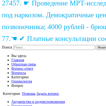
27457. ☛ Проведение МРТ-исследо
под наркозом. Демократичные цены
позвоночника; 4000 рублей - брю
77.☚ ✔ Платные консультации сос
Поиск
Искат
Вы здесь:
Главная
Обратная связь
Вопрос-ответ
Вопросы
Категории
Гинекология
Вопрос
Категории
Помощь
Задать вопрос
Акушерства и родовспоможения
Гинекология