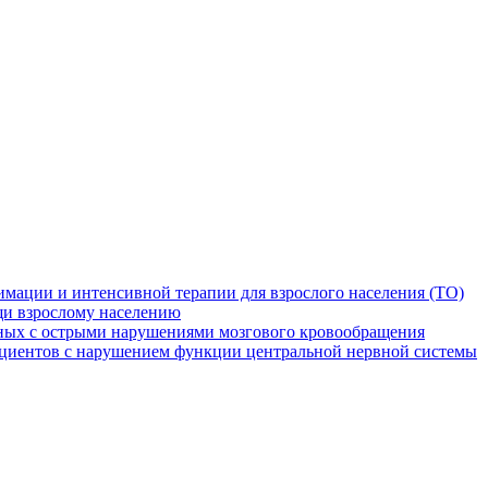
мации и интенсивной терапии для взрослого населения (ТО)
и взрослому населению
ных с острыми нарушениями мозгового кровообращения
ациентов с нарушением функции центральной нервной системы