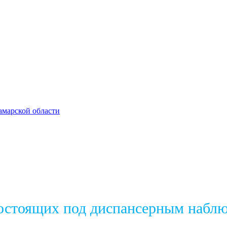
амарской области
состоящих под диспансерным набл