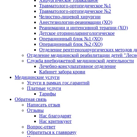
Хирургическое торакальное
Травматолого-ортопедическое №1
Травматолого-ортопедическое №2
Челюстно-лицевой хирургии
Анестезиологии-реанимации (ХО)
Реанимации и интенсивной терапии (ХО)
Детское оториноларингологическое
Операционный блок №1 (ХО)
Операционный блок №2 (ХО)
Отделение рентгенохирургических методов д
Отделение медицинской реабилитации детей "Лесн
Служба внебюджетной медицинской деятельности
Лечебно-консультативное отделение
Кабинет забора крови
Медицинские услуги
Услуги в рамках гос.гарантий
Платные услуги
Тарифы
Обратная связь
Написать отзыв
Отзывы
Нас благодарят
Нас критикуют
Вопрос-ответ
Обратиться к главврачу