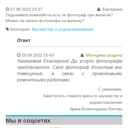
27.08.2022 23:37
Екатерина
Акушерства и родовспоможения
Подскажите,пожалуйста,есть ли фотограф при выписке?
Гинекология
Можно ли своего фотографа на выписку?
Городской СПИД центр
Детство
Категория:
Акушерства и родовспоможения
Инфекционные отделения
Лечебно-диагностические отделения
Ответ
Общие вопросы
Онкология
Отделение медицинской реабилитации детей
29.08.2022 15:43
Менеджер раздела
дошкольного возраста "Лесной голосок"
Уважаемая Екатерина! Да, услуги фотографа
Платные услуги
предлагаются. Свой фотограф допустим вне
Терапевтические отделения
помещения, в связи с проводимыми
Терапия
ремонтными работами.
Хирургические отделения
С уважением,
Заместитель главного врача по акушерству и
родовспоможению
Ирина Всеволодовна Лаптева
Мы в соцсетях