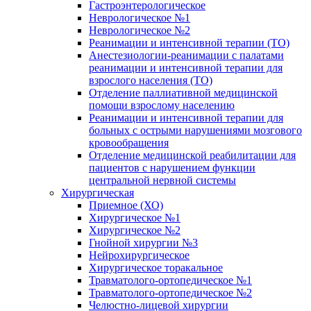
Гастроэнтерологическое
Неврологическое №1
Неврологическое №2
Реанимации и интенсивной терапии (ТО)
Анестезиологии-реанимации с палатами
реанимации и интенсивной терапии для
взрослого населения (ТО)
Отделение паллиативной медицинской
помощи взрослому населению
Реанимации и интенсивной терапии для
больных с острыми нарушениями мозгового
кровообращения
Отделение медицинской реабилитации для
пациентов с нарушением функции
центральной нервной системы
Хирургическая
Приемное (ХО)
Хирургическое №1
Хирургическое №2
Гнойной хирургии №3
Нейрохирургическое
Хирургическое торакальное
Травматолого-ортопедическое №1
Травматолого-ортопедическое №2
Челюстно-лицевой хирургии