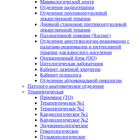
Маммологический центр
Отделение радиотерапии
Отделение противоопухолевой
лекарственной терапии
Дневной стационар противоопухолевой
лекарственной терапии
Паллиативной помощи (Хоспис)
Отделение анестезиологии-реанимации с
палатами реанимации и интенсивной
терапии для взрослого населения
Операционный блок (ОО)
Цитологическая лаборатория
Кабинет лазерной хирургии
Кабинет психолога
Отделение абдоминальной онкологии
Патолого-анатомическое отделение
Терапевтическая
Приемное (ТО)
Терапевтическое №1
Терапевтическое №2
Кардиологическое №1
Кардиологическое №2
Эндокринологическое
Гематологическое
Пульмонологическое