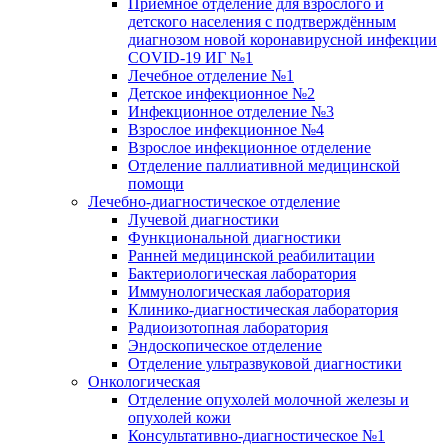
Приёмное отделение для взрослого и
детского населения с подтверждённым
диагнозом новой коронавирусной инфекции
COVID-19 ИГ №1
Лечебное отделение №1
Детское инфекционное №2
Инфекционное отделение №3
Взрослое инфекционное №4
Взрослое инфекционное отделение
Отделение паллиативной медицинской
помощи
Лечебно-диагностическое отделение
Лучевой диагностики
Функциональной диагностики
Ранней медицинской реабилитации
Бактериологическая лаборатория
Иммунологическая лаборатория
Клинико-диагностическая лаборатория
Радиоизотопная лаборатория
Эндоскопическое отделение
Отделение ультразвуковой диагностики
Онкологическая
Отделение опухолей молочной железы и
опухолей кожи
Консультативно-диагностическое №1