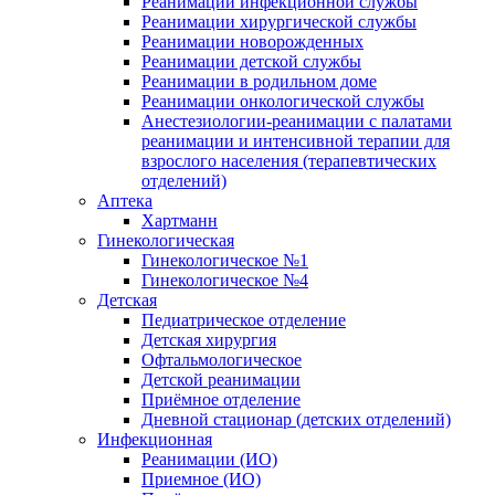
Реанимации инфекционной службы
Реанимации хирургической службы
Реанимации новорожденных
Реанимации детской службы
Реанимации в родильном доме
Реанимации онкологической службы
Анестезиологии-реанимации с палатами
реанимации и интенсивной терапии для
взрослого населения (терапевтических
отделений)
Аптека
Хартманн
Гинекологическая
Гинекологическое №1
Гинекологическое №4
Детская
Педиатрическое отделение
Детская хирургия
Офтальмологическое
Детской реанимации
Приёмное отделение
Дневной стационар (детских отделений)
Инфекционная
Реанимации (ИО)
Приемное (ИО)