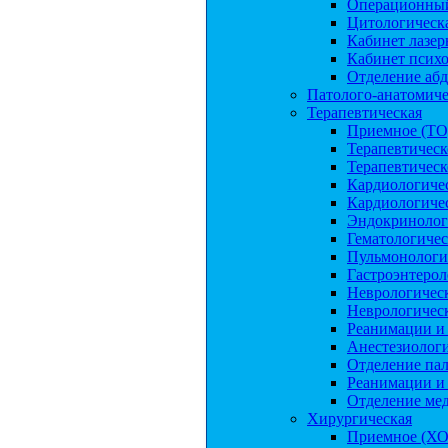
Операционный
Цитологическа
Кабинет лазер
Кабинет психо
Отделение аб
Патолого-анатомиче
Терапевтическая
Приемное (ТО
Терапевтичес
Терапевтичес
Кардиологиче
Кардиологиче
Эндокринолог
Гематологичес
Пульмонологи
Гастроэнтерол
Неврологичес
Неврологичес
Реанимации и
Анестезиологи
Отделение па
Реанимации и
Отделение ме
Хирургическая
Приемное (ХО