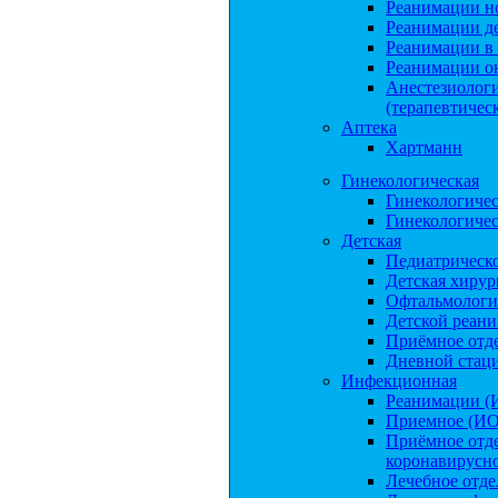
Реанимации н
Реанимации д
Реанимации в
Реанимации о
Анестезиологи
(терапевтичес
Аптека
Хартманн
Гинекологическая
Гинекологиче
Гинекологиче
Детская
Педиатрическо
Детская хирур
Офтальмологи
Детской реан
Приёмное отд
Дневной стаци
Инфекционная
Реанимации (
Приемное (ИО
Приёмное отде
коронавирусн
Лечебное отд