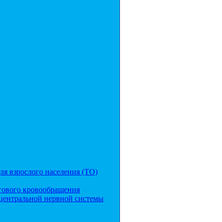
я взрослого населения (ТО)
гового кровообращения
центральной нервной системы