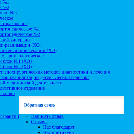
е №1
е №2
ргии №3
ческое
 торакальное
-ортопедическое №1
-ортопедическое №2
евой хирургии
ии-реанимации (ХО)
 интенсивной терапии (ХО)
ноларингологическое
 блок №1 (ХО)
 блок №2 (ХО)
тгенохирургических методов диагностики и лечения
кой реабилитации детей "Лесной голосок"
ой медицинской деятельности
льтативное отделение
а крови
Обратная связь
.гарантий
Написать отзыв
Отзывы
Нас благодарят
Нас критикуют