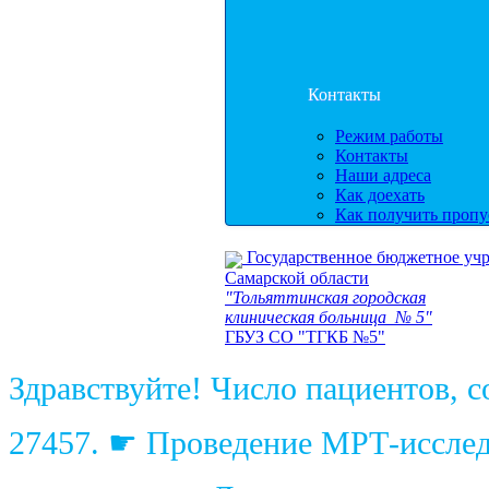
Контакты
Режим работы
Контакты
Наши адреса
Как доехать
Как получить пропу
Государственное бюджетное уч
Самарской области
"Тольяттинская городская
клиническая больница № 5"
ГБУЗ СО "ТГКБ №5"
Здравствуйте! Число пациентов, 
27457. ☛ Проведение МРТ-исследо