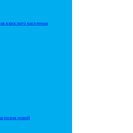
ля взрослого населения
иагнозом новой