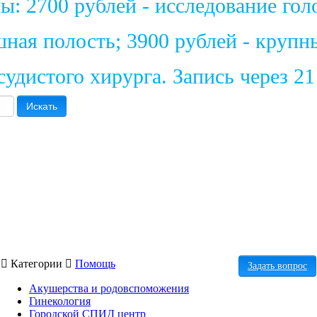
: 2700 рублей - исследование голо
шная полость; 3900 рублей - крупн
удистого хирурга. Запись через 2
Искать
Категории
Помощь
Задать вопрос
Акушерства и родовспоможения
Гинекология
Городской СПИД центр