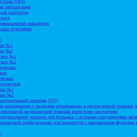
 блок (ОО)
я лаборатория
ной хирургии
лога
доминальной онкологии
ское отделение
)
кое №1
кое №2
ское №1
ское №2
ическое
кое
ческое
огическое
кое №1
кое №2
 интенсивной терапии (ТО)
и-реанимации с палатами реанимации и интенсивной терапии дл
ллиативной медицинской помощи взрослому населению
 интенсивной терапии для больных с острыми нарушениями моз
дицинской реабилитации для пациентов с нарушением функции 
)