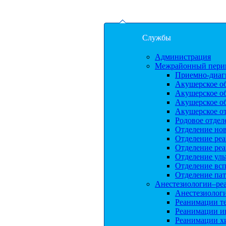
Службы
Администрация
Межрайонный перин
Приемно-диаг
Акушерское о
Акушерское о
Акушерское о
Акушерское от
Родовое отдел
Отделение но
Отделение ре
Отделение ре
Отделение уль
Отделение вс
Отделение па
Анестезиологии–ре
Анестезиолог
Реанимации т
Реанимации и
Реанимации х