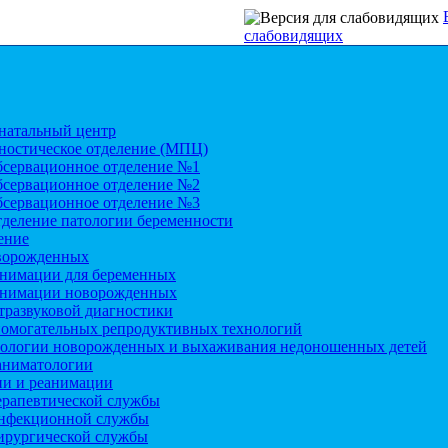
слабовидящих
атальный центр
ностическое отделение (МПЦ)
бсервационное отделение №1
бсервационное отделение №2
бсервационное отделение №3
деление патологии беременности
ение
ворожденных
анимации для беременных
анимации новорожденных
тразвуковой диагностики
помогательных репродуктивных технологий
тологии новорожденных и выхаживания недоношенных детей
аниматологии
ии и реанимации
ерапевтической службы
нфекционной службы
ирургической службы