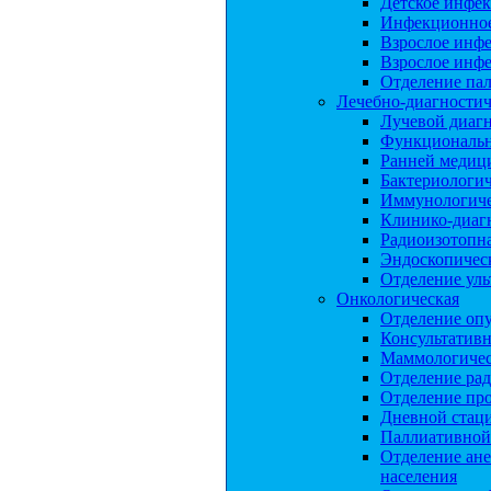
Детское инфе
Инфекционное
Взрослое инф
Взрослое инф
Отделение па
Лечебно-диагностич
Лучевой диаг
Функциональн
Ранней медиц
Бактериологич
Иммунологиче
Клинико-диагн
Радиоизотопна
Эндоскопическ
Отделение уль
Онкологическая
Отделение опу
Консультатив
Маммологичес
Отделение ра
Отделение пр
Дневной стац
Паллиативной
Отделение ане
населения