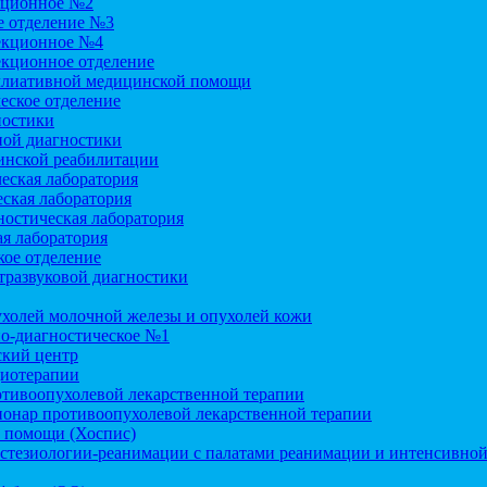
кционное №2
 отделение №3
екционное №4
екционное отделение
ллиативной медицинской помощи
еское отделение
ностики
ой диагностики
инской реабилитации
еская лаборатория
ская лаборатория
остическая лаборатория
я лаборатория
ое отделение
тразвуковой диагностики
холей молочной железы и опухолей кожи
но-диагностическое №1
кий центр
диотерапии
отивоопухолевой лекарственной терапии
ионар противоопухолевой лекарственной терапии
 помощи (Хоспис)
стезиологии-реанимации с палатами реанимации и интенсивной 