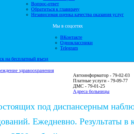
Вопрос-ответ
Обратиться к главврачу
Независимая оценка качества оказания услуг
Мы в соцсетях
ВКонтакте
Одноклассники
Telegram
ск на бесплатный въезд
реждение здравоохранения
Автоинформатор - 79-02-03
Платные услуги - 79-09-77
ДМС - 79-01-25
Адреса больницы
состоящих под диспансерным набл
ваний. Ежедневно. Результаты в к