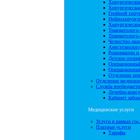
Хирургическо
Хирургическо
Гнойной хиру
Нейрохирурги
Хирургическое
Травматолого
Травматолого
Челюстно-лиц
Анестезиолог
Реанимации и
Детское отори
Операционный
Операционный
Отделение рен
Отделение медицинс
Служба внебюджетн
Лечебно-консу
Кабинет забор
Медицинские услуги
Услуги в рамках гос
Платные услуги
Тарифы