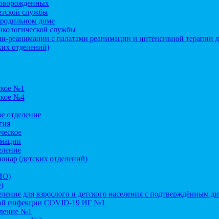
оворожденных
етской службы
 родильном доме
нкологической службы
и-реанимации с палатами реанимации и интенсивной терапии д
ких отделений)
ское №1
ское №4
е отделение
гия
ческое
имации
еление
онар (детских отделений)
ИО)
)
ление для взрослого и детского населения с подтверждённым д
ой инфекции COVID-19 ИГ №1
еление №1