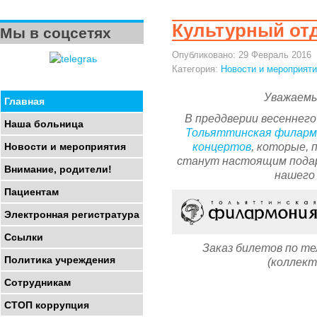
Культурный от
Мы в соцсетях
Опубликовано: 29 Февраль 2016
Категория:
Новости и мероприят
Уважаемы
Главная
В преддверии весеннего
Наша больница
Тольяттинская филарм
концертов
, которые, 
Новости и мероприятия
станут настоящим подар
Внимание, родители!
нашего
Пациентам
Электронная регистратура
Ссылки
Заказ билетов по тел
Политика учреждения
(коллект
Сотрудникам
СТОП коррупция