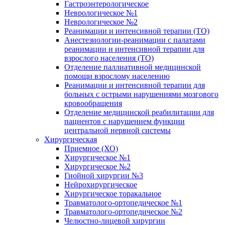
Гастроэнтерологическое
Неврологическое №1
Неврологическое №2
Реанимации и интенсивной терапии (ТО)
Анестезиологии-реанимации с палатами
реанимации и интенсивной терапии для
взрослого населения (ТО)
Отделение паллиативной медицинской
помощи взрослому населению
Реанимации и интенсивной терапии для
больных с острыми нарушениями мозгового
кровообращения
Отделение медицинской реабилитации для
пациентов с нарушением функции
центральной нервной системы
Хирургическая
Приемное (ХО)
Хирургическое №1
Хирургическое №2
Гнойной хирургии №3
Нейрохирургическое
Хирургическое торакальное
Травматолого-ортопедическое №1
Травматолого-ортопедическое №2
Челюстно-лицевой хирургии