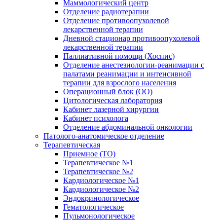
Маммологический центр
Отделение радиотерапии
Отделение противоопухолевой
лекарственной терапии
Дневной стационар противоопухолевой
лекарственной терапии
Паллиативной помощи (Хоспис)
Отделение анестезиологии-реанимации с
палатами реанимации и интенсивной
терапии для взрослого населения
Операционный блок (ОО)
Цитологическая лаборатория
Кабинет лазерной хирургии
Кабинет психолога
Отделение абдоминальной онкологии
Патолого-анатомическое отделение
Терапевтическая
Приемное (ТО)
Терапевтическое №1
Терапевтическое №2
Кардиологическое №1
Кардиологическое №2
Эндокринологическое
Гематологическое
Пульмонологическое