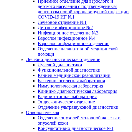
Приёмное отделение для взрослого и
детского населения с подтверждённым
диагнозом новой коронавирусной инфекции
COVID-19 ИГ №1
Лечебное отделение №1
Детское инфекционное №2
Инфекционное отделение №3
Взрослое инфекционное №4
Взрослое инфекционное отделение
Отделение паллиативной медицинской
помощи
Лечебно-диагностическое отделение
Лучевой диагностики
Функциональной диагностики
Ранней медицинской реабилитации
Бактериологическая лаборатория
Иммунологическая лаборатория
Клинико-диагностическая лаборатория
Радиоизотопная лаборатория
Эндоскопическое отделение
Отделение ультразвуковой диагностики
Онкологическая
Отделение опухолей молочной железы и
опухолей кожи
Консультативно-диагностическое №1