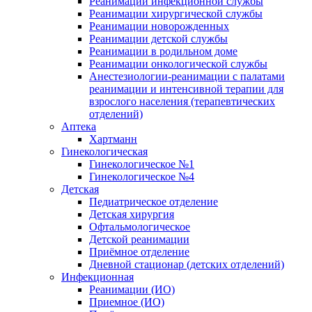
Реанимации инфекционной службы
Реанимации хирургической службы
Реанимации новорожденных
Реанимации детской службы
Реанимации в родильном доме
Реанимации онкологической службы
Анестезиологии-реанимации с палатами
реанимации и интенсивной терапии для
взрослого населения (терапевтических
отделений)
Аптека
Хартманн
Гинекологическая
Гинекологическое №1
Гинекологическое №4
Детская
Педиатрическое отделение
Детская хирургия
Офтальмологическое
Детской реанимации
Приёмное отделение
Дневной стационар (детских отделений)
Инфекционная
Реанимации (ИО)
Приемное (ИО)