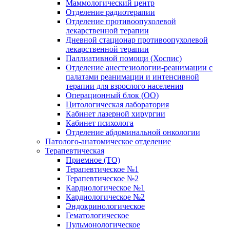
Маммологический центр
Отделение радиотерапии
Отделение противоопухолевой
лекарственной терапии
Дневной стационар противоопухолевой
лекарственной терапии
Паллиативной помощи (Хоспис)
Отделение анестезиологии-реанимации с
палатами реанимации и интенсивной
терапии для взрослого населения
Операционный блок (ОО)
Цитологическая лаборатория
Кабинет лазерной хирургии
Кабинет психолога
Отделение абдоминальной онкологии
Патолого-анатомическое отделение
Терапевтическая
Приемное (ТО)
Терапевтическое №1
Терапевтическое №2
Кардиологическое №1
Кардиологическое №2
Эндокринологическое
Гематологическое
Пульмонологическое