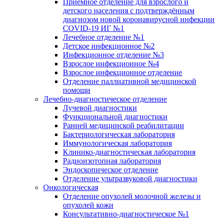
Приёмное отделение для взрослого и
детского населения с подтверждённым
диагнозом новой коронавирусной инфекции
COVID-19 ИГ №1
Лечебное отделение №1
Детское инфекционное №2
Инфекционное отделение №3
Взрослое инфекционное №4
Взрослое инфекционное отделение
Отделение паллиативной медицинской
помощи
Лечебно-диагностическое отделение
Лучевой диагностики
Функциональной диагностики
Ранней медицинской реабилитации
Бактериологическая лаборатория
Иммунологическая лаборатория
Клинико-диагностическая лаборатория
Радиоизотопная лаборатория
Эндоскопическое отделение
Отделение ультразвуковой диагностики
Онкологическая
Отделение опухолей молочной железы и
опухолей кожи
Консультативно-диагностическое №1