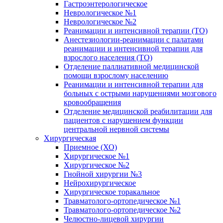
Гастроэнтерологическое
Неврологическое №1
Неврологическое №2
Реанимации и интенсивной терапии (ТО)
Анестезиологии-реанимации с палатами
реанимации и интенсивной терапии для
взрослого населения (ТО)
Отделение паллиативной медицинской
помощи взрослому населению
Реанимации и интенсивной терапии для
больных с острыми нарушениями мозгового
кровообращения
Отделение медицинской реабилитации для
пациентов с нарушением функции
центральной нервной системы
Хирургическая
Приемное (ХО)
Хирургическое №1
Хирургическое №2
Гнойной хирургии №3
Нейрохирургическое
Хирургическое торакальное
Травматолого-ортопедическое №1
Травматолого-ортопедическое №2
Челюстно-лицевой хирургии