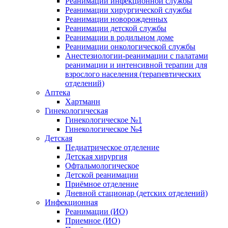
Реанимации инфекционной службы
Реанимации хирургической службы
Реанимации новорожденных
Реанимации детской службы
Реанимации в родильном доме
Реанимации онкологической службы
Анестезиологии-реанимации с палатами
реанимации и интенсивной терапии для
взрослого населения (терапевтических
отделений)
Аптека
Хартманн
Гинекологическая
Гинекологическое №1
Гинекологическое №4
Детская
Педиатрическое отделение
Детская хирургия
Офтальмологическое
Детской реанимации
Приёмное отделение
Дневной стационар (детских отделений)
Инфекционная
Реанимации (ИО)
Приемное (ИО)