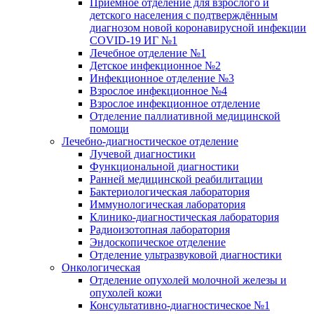
Приёмное отделение для взрослого и
детского населения с подтверждённым
диагнозом новой коронавирусной инфекции
COVID-19 ИГ №1
Лечебное отделение №1
Детское инфекционное №2
Инфекционное отделение №3
Взрослое инфекционное №4
Взрослое инфекционное отделение
Отделение паллиативной медицинской
помощи
Лечебно-диагностическое отделение
Лучевой диагностики
Функциональной диагностики
Ранней медицинской реабилитации
Бактериологическая лаборатория
Иммунологическая лаборатория
Клинико-диагностическая лаборатория
Радиоизотопная лаборатория
Эндоскопическое отделение
Отделение ультразвуковой диагностики
Онкологическая
Отделение опухолей молочной железы и
опухолей кожи
Консультативно-диагностическое №1