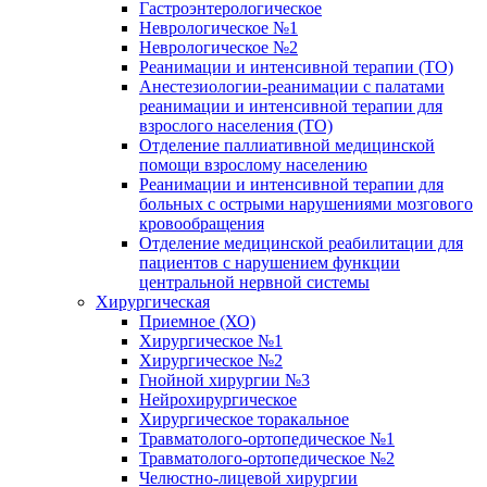
Гастроэнтерологическое
Неврологическое №1
Неврологическое №2
Реанимации и интенсивной терапии (ТО)
Анестезиологии-реанимации с палатами
реанимации и интенсивной терапии для
взрослого населения (ТО)
Отделение паллиативной медицинской
помощи взрослому населению
Реанимации и интенсивной терапии для
больных с острыми нарушениями мозгового
кровообращения
Отделение медицинской реабилитации для
пациентов с нарушением функции
центральной нервной системы
Хирургическая
Приемное (ХО)
Хирургическое №1
Хирургическое №2
Гнойной хирургии №3
Нейрохирургическое
Хирургическое торакальное
Травматолого-ортопедическое №1
Травматолого-ортопедическое №2
Челюстно-лицевой хирургии