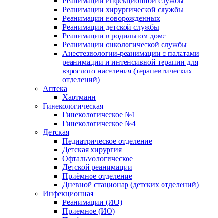
Реанимации инфекционной службы
Реанимации хирургической службы
Реанимации новорожденных
Реанимации детской службы
Реанимации в родильном доме
Реанимации онкологической службы
Анестезиологии-реанимации с палатами
реанимации и интенсивной терапии для
взрослого населения (терапевтических
отделений)
Аптека
Хартманн
Гинекологическая
Гинекологическое №1
Гинекологическое №4
Детская
Педиатрическое отделение
Детская хирургия
Офтальмологическое
Детской реанимации
Приёмное отделение
Дневной стационар (детских отделений)
Инфекционная
Реанимации (ИО)
Приемное (ИО)