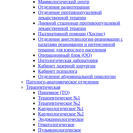
Маммологический центр
Отделение радиотерапии
Отделение противоопухолевой
лекарственной терапии
Дневной стационар противоопухолевой
лекарственной терапии
Паллиативной помощи (Хоспис)
Отделение анестезиологии-реанимации с
палатами реанимации и интенсивной
терапии для взрослого населения
Операционный блок (ОО)
Цитологическая лаборатория
Кабинет лазерной хирургии
Кабинет психолога
Отделение абдоминальной онкологии
Патолого-анатомическое отделение
Терапевтическая
Приемное (ТО)
Терапевтическое №1
Терапевтическое №2
Кардиологическое №1
Кардиологическое №2
Эндокринологическое
Гематологическое
Пульмонологическое