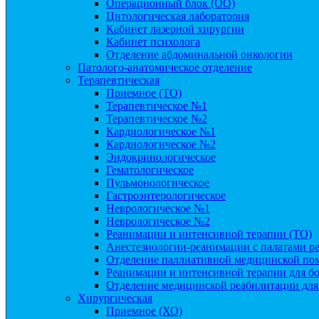
Операционный блок (ОО)
Цитологическая лаборатория
Кабинет лазерной хирургии
Кабинет психолога
Отделение абдоминальной онкологии
Патолого-анатомическое отделение
Терапевтическая
Приемное (ТО)
Терапевтическое №1
Терапевтическое №2
Кардиологическое №1
Кардиологическое №2
Эндокринологическое
Гематологическое
Пульмонологическое
Гастроэнтерологическое
Неврологическое №1
Неврологическое №2
Реанимации и интенсивной терапии (ТО)
Анестезиологии-реанимации с палатами ре
Отделение паллиативной медицинской по
Реанимации и интенсивной терапии для б
Отделение медицинской реабилитации для
Хирургическая
Приемное (ХО)