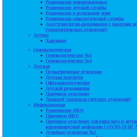
Реанимации новорожденных
Реанимации детской службы
Реанимации в родильном доме
Реанимации онкологической службы
Анестезиологии-реанимации с палатами ре
(терапевтических отделений)
Аптека
Хартманн
Гинекологическая
Гинекологическое №1
Гинекологическое №4
Детская
Педиатрическое отделение
Детская хирургия
Офтальмологическое
Детской реанимации
Приёмное отделение
Дневной стационар (детских отделений)
Инфекционная
Реанимации (ИО)
Приемное (ИО)
Приёмное отделение для взрослого и детс
коронавирусной инфекции COVID-19 ИГ
Лечебное отделение №1