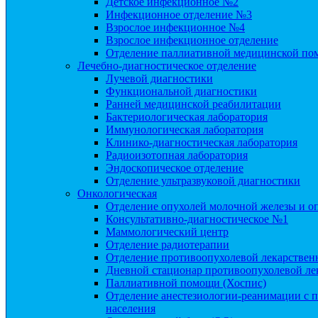
Детское инфекционное №2
Инфекционное отделение №3
Взрослое инфекционное №4
Взрослое инфекционное отделение
Отделение паллиативной медицинской п
Лечебно-диагностическое отделение
Лучевой диагностики
Функциональной диагностики
Ранней медицинской реабилитации
Бактериологическая лаборатория
Иммунологическая лаборатория
Клинико-диагностическая лаборатория
Радиоизотопная лаборатория
Эндоскопическое отделение
Отделение ультразвуковой диагностики
Онкологическая
Отделение опухолей молочной железы и о
Консультативно-диагностическое №1
Маммологический центр
Отделение радиотерапии
Отделение противоопухолевой лекарствен
Дневной стационар противоопухолевой ле
Паллиативной помощи (Хоспис)
Отделение анестезиологии-реанимации с п
населения