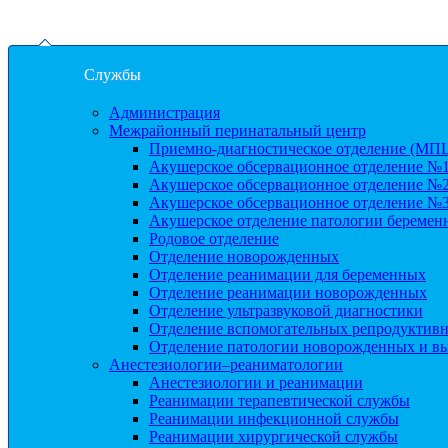
Службы
Администрация
Межрайонный перинатальный центр
Приемно-диагностическое отделение (МП
Акушерское обсервационное отделение №
Акушерское обсервационное отделение №
Акушерское обсервационное отделение №
Акушерское отделение патологии беремен
Родовое отделение
Отделение новорожденных
Отделение реанимации для беременных
Отделение реанимации новорожденных
Отделение ультразвуковой диагностики
Отделение вспомогательных репродуктив
Отделение патологии новорожденных и в
Анестезиологии–реаниматологии
Анестезиологии и реанимации
Реанимации терапевтической службы
Реанимации инфекционной службы
Реанимации хирургической службы