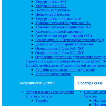
Хирургическое №1
Хирургическое №2
Гнойной хирургии №3
Нейрохирургическое
Хирургическое торакальное
Травматолого-ортопедическое №1
Травматолого-ортопедическое №2
Челюстно-лицевой хирургии
Анестезиологии-реанимации (ХО)
Реанимации и интенсивной терапии (ХО)
Детское оториноларингологическое
Операционный блок №1 (ХО)
Операционный блок №2 (ХО)
Отделение рентгенохирургических методо
Отделение медицинской реабилитации детей "Л
Служба внебюджетной медицинской деятельнос
Лечебно-консультативное отделение
Кабинет забора крови
Медицинские услуги
Обратная связь
Услуги в рамках гос.гарантий
Написать отз
Платные услуги
Отзывы
Тарифы
Нас бла
Нас кр