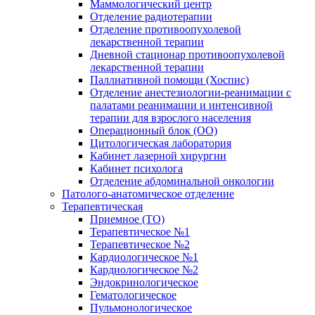
Маммологический центр
Отделение радиотерапии
Отделение противоопухолевой
лекарственной терапии
Дневной стационар противоопухолевой
лекарственной терапии
Паллиативной помощи (Хоспис)
Отделение анестезиологии-реанимации с
палатами реанимации и интенсивной
терапии для взрослого населения
Операционный блок (ОО)
Цитологическая лаборатория
Кабинет лазерной хирургии
Кабинет психолога
Отделение абдоминальной онкологии
Патолого-анатомическое отделение
Терапевтическая
Приемное (ТО)
Терапевтическое №1
Терапевтическое №2
Кардиологическое №1
Кардиологическое №2
Эндокринологическое
Гематологическое
Пульмонологическое