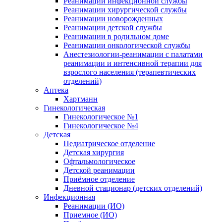
Реанимации инфекционной службы
Реанимации хирургической службы
Реанимации новорожденных
Реанимации детской службы
Реанимации в родильном доме
Реанимации онкологической службы
Анестезиологии-реанимации с палатами
реанимации и интенсивной терапии для
взрослого населения (терапевтических
отделений)
Аптека
Хартманн
Гинекологическая
Гинекологическое №1
Гинекологическое №4
Детская
Педиатрическое отделение
Детская хирургия
Офтальмологическое
Детской реанимации
Приёмное отделение
Дневной стационар (детских отделений)
Инфекционная
Реанимации (ИО)
Приемное (ИО)