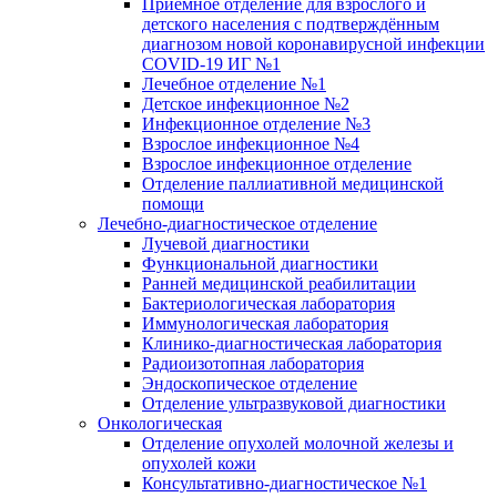
Приёмное отделение для взрослого и
детского населения с подтверждённым
диагнозом новой коронавирусной инфекции
COVID-19 ИГ №1
Лечебное отделение №1
Детское инфекционное №2
Инфекционное отделение №3
Взрослое инфекционное №4
Взрослое инфекционное отделение
Отделение паллиативной медицинской
помощи
Лечебно-диагностическое отделение
Лучевой диагностики
Функциональной диагностики
Ранней медицинской реабилитации
Бактериологическая лаборатория
Иммунологическая лаборатория
Клинико-диагностическая лаборатория
Радиоизотопная лаборатория
Эндоскопическое отделение
Отделение ультразвуковой диагностики
Онкологическая
Отделение опухолей молочной железы и
опухолей кожи
Консультативно-диагностическое №1