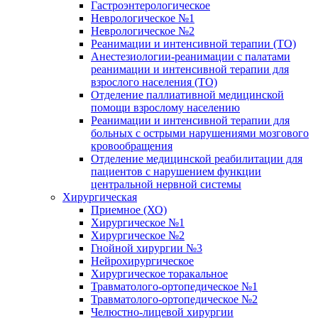
Гастроэнтерологическое
Неврологическое №1
Неврологическое №2
Реанимации и интенсивной терапии (ТО)
Анестезиологии-реанимации с палатами
реанимации и интенсивной терапии для
взрослого населения (ТО)
Отделение паллиативной медицинской
помощи взрослому населению
Реанимации и интенсивной терапии для
больных с острыми нарушениями мозгового
кровообращения
Отделение медицинской реабилитации для
пациентов с нарушением функции
центральной нервной системы
Хирургическая
Приемное (ХО)
Хирургическое №1
Хирургическое №2
Гнойной хирургии №3
Нейрохирургическое
Хирургическое торакальное
Травматолого-ортопедическое №1
Травматолого-ортопедическое №2
Челюстно-лицевой хирургии