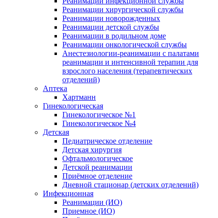
Реанимации инфекционной службы
Реанимации хирургической службы
Реанимации новорожденных
Реанимации детской службы
Реанимации в родильном доме
Реанимации онкологической службы
Анестезиологии-реанимации с палатами
реанимации и интенсивной терапии для
взрослого населения (терапевтических
отделений)
Аптека
Хартманн
Гинекологическая
Гинекологическое №1
Гинекологическое №4
Детская
Педиатрическое отделение
Детская хирургия
Офтальмологическое
Детской реанимации
Приёмное отделение
Дневной стационар (детских отделений)
Инфекционная
Реанимации (ИО)
Приемное (ИО)