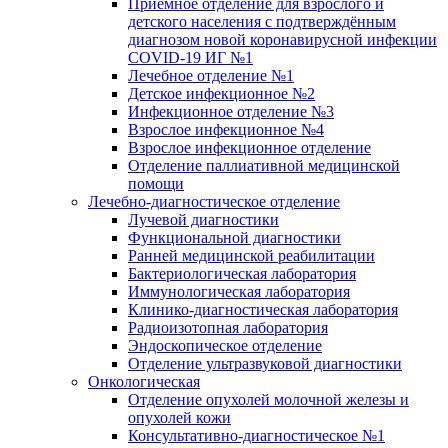
Приёмное отделение для взрослого и
детского населения с подтверждённым
диагнозом новой коронавирусной инфекции
COVID-19 ИГ №1
Лечебное отделение №1
Детское инфекционное №2
Инфекционное отделение №3
Взрослое инфекционное №4
Взрослое инфекционное отделение
Отделение паллиативной медицинской
помощи
Лечебно-диагностическое отделение
Лучевой диагностики
Функциональной диагностики
Ранней медицинской реабилитации
Бактериологическая лаборатория
Иммунологическая лаборатория
Клинико-диагностическая лаборатория
Радиоизотопная лаборатория
Эндоскопическое отделение
Отделение ультразвуковой диагностики
Онкологическая
Отделение опухолей молочной железы и
опухолей кожи
Консультативно-диагностическое №1