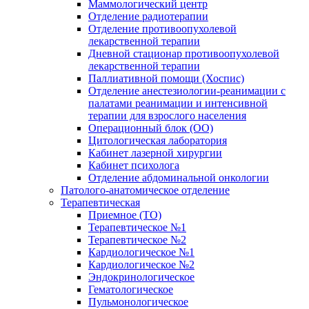
Маммологический центр
Отделение радиотерапии
Отделение противоопухолевой
лекарственной терапии
Дневной стационар противоопухолевой
лекарственной терапии
Паллиативной помощи (Хоспис)
Отделение анестезиологии-реанимации с
палатами реанимации и интенсивной
терапии для взрослого населения
Операционный блок (ОО)
Цитологическая лаборатория
Кабинет лазерной хирургии
Кабинет психолога
Отделение абдоминальной онкологии
Патолого-анатомическое отделение
Терапевтическая
Приемное (ТО)
Терапевтическое №1
Терапевтическое №2
Кардиологическое №1
Кардиологическое №2
Эндокринологическое
Гематологическое
Пульмонологическое