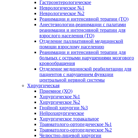
Гастроэнтерологическое
Неврологическое №1
Неврологическое №2
Реанимации и интенсивной терапии (ТО)
Анестезиологии-реанимации с палатами
реанимации и интенсивной терапии для
взрослого населения (ТО)
Отделение паллиативной медицинской
помощи взрослому населению
Реанимации и интенсивной терапии для
больных с острыми нарушениями мозгового
кровообращения
Отделение медицинской реабилитации для
пациентов с нарушением функции
центральной нервной системы
Хирургическая
Приемное (ХО)
Хирургическое №1
Хирургическое №2
Гнойной хирургии №3
Нейрохирургическое
Хирургическое торакальное
Травматолого-ортопедическое №1
Травматолого-ортопедическое №2
Челюстно-лицевой хирургии