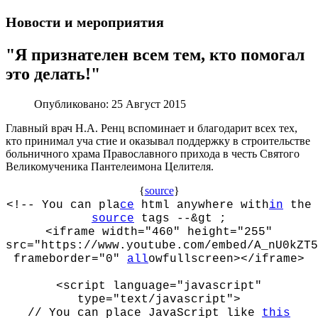
Новости и мероприятия
"Я признателен всем тем, кто помогал
это делать!"
Опубликовано:
25 Август 2015
Главный врач Н.А. Ренц вспоминает и благодарит всех тех,
кто принимал
уча
стие и оказывал поддержку
в
строительстве
больничного храма Православного прихода в честь Святого
Великомученика Пантелеимона Целителя.
{
source
}
<!-- You can pla
ce
html anywhere with
in
the
source
tags --&
gt
;
<iframe width="460" height="255"
src="https://www.youtube.com/embed/A_nU0kZT5
frameborder="0"
all
owfullscreen></iframe>
<script language="javascript"
type="text/javascript">
// You can place JavaScript like
this