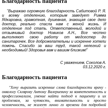
Благодарность пациента
"Выражаю огромную благодарность Сабитовой Р. Я.
и всему отделению, которым заведует Римма
Ядкаровна, грамотная, душевная, знающая свое дело
доктор, реально спасла нам с женой жизнь. И
отделение под стать. Ответственный, молодой и
отзывчивый доктор Новиков А.Н., Все честно
выполняют свою работу от медсестер до
санитарочек. Все доброжелательны и искренне хотели
помочь. Спасибо за ваш труд, такой нелегкий и
необходимый! Здоровья вам и вашим близким!"
С уважением, Соколов А.
03.12.2020 г.
Благодарность пациента
"Хочу выразить искренние слова благодарности
врачу
-
онкологу Склярову Антону Валериевичу за компетентность и
профессионализм, умение найти подход к пациенту и их
проблемам, за чуткость, внимательность и просто
человечность,
не
жалеет
лично
го времени для подробной