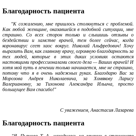
Благодарность пациента
"К сожалению, мне пришлось столкнуться с проблемой.
Как любой женщине, оказавшейся в подобной ситуации, мне
страшно. Со всех сторон только и слышишь отзывы о
бездействии и хамстве врачей, тем более сейчас, когда
коронавирус сеет хаос вокруг. Николай Альфредович! Хочу
выразить Вам,
как
главному врачу, огромную благодарность за
тех людей, которые в этих диких условиях остаются
настоящими профессионалами своего дела — Ваших врачей! И
хотя мой путь в лечении только начинается, мне не страшно,
потому что я в очень надежных руках. Благодарю Вас за
Морозова Андрея Николаевича, за Хомякову Ларису
Валериановну, за Тихонова Александра Ильича, просто
большущее Вам спасибо!"
С уважением, Анастасия Лазарева
Благодарность пациента
"Я, Пьянова Т. А., находилась на лечении в стационаре