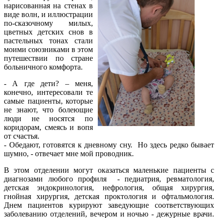
нарисованная на стенах в
виде волн, и иллюстрации
по-сказочному милых,
цветных детских снов в
пастельных тонах стали
моими союзниками в этом
путешествии по стране
больничного комфорта.
- А где дети? – меня,
конечно, интересовали те
самые пациенты, которые
не знают, что болеющие
люди не носятся по
коридорам, смеясь и вопя
от счастья.
- Обедают, готовятся к дневному сну. Но здесь редко бывает
шумно, - отвечает мне мой проводник.
В этом отделении могут оказаться маленькие пациенты с
диагнозами любого профиля - педиатрия, ревматология,
детская эндокринология, нефрология, общая хирургия,
гнойная хирургия, детская проктология и офтальмология.
Днем пациентов курируют заведующие соответствующих
заболеванию отделений, вечером и ночью - дежурные врачи.