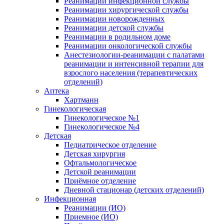
Реанимации инфекционной службы
Реанимации хирургической службы
Реанимации новорожденных
Реанимации детской службы
Реанимации в родильном доме
Реанимации онкологической службы
Анестезиологии-реанимации с палатами
реанимации и интенсивной терапии для
взрослого населения (терапевтических
отделений)
Аптека
Хартманн
Гинекологическая
Гинекологическое №1
Гинекологическое №4
Детская
Педиатрическое отделение
Детская хирургия
Офтальмологическое
Детской реанимации
Приёмное отделение
Дневной стационар (детских отделений)
Инфекционная
Реанимации (ИО)
Приемное (ИО)