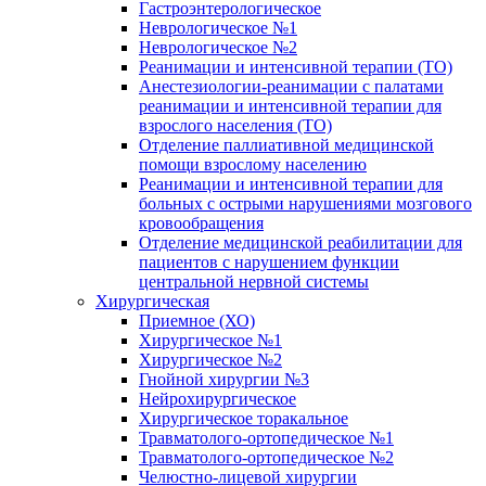
Гастроэнтерологическое
Неврологическое №1
Неврологическое №2
Реанимации и интенсивной терапии (ТО)
Анестезиологии-реанимации с палатами
реанимации и интенсивной терапии для
взрослого населения (ТО)
Отделение паллиативной медицинской
помощи взрослому населению
Реанимации и интенсивной терапии для
больных с острыми нарушениями мозгового
кровообращения
Отделение медицинской реабилитации для
пациентов с нарушением функции
центральной нервной системы
Хирургическая
Приемное (ХО)
Хирургическое №1
Хирургическое №2
Гнойной хирургии №3
Нейрохирургическое
Хирургическое торакальное
Травматолого-ортопедическое №1
Травматолого-ортопедическое №2
Челюстно-лицевой хирургии