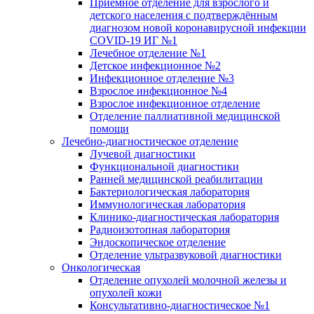
Приёмное отделение для взрослого и
детского населения с подтверждённым
диагнозом новой коронавирусной инфекции
COVID-19 ИГ №1
Лечебное отделение №1
Детское инфекционное №2
Инфекционное отделение №3
Взрослое инфекционное №4
Взрослое инфекционное отделение
Отделение паллиативной медицинской
помощи
Лечебно-диагностическое отделение
Лучевой диагностики
Функциональной диагностики
Ранней медицинской реабилитации
Бактериологическая лаборатория
Иммунологическая лаборатория
Клинико-диагностическая лаборатория
Радиоизотопная лаборатория
Эндоскопическое отделение
Отделение ультразвуковой диагностики
Онкологическая
Отделение опухолей молочной железы и
опухолей кожи
Консультативно-диагностическое №1