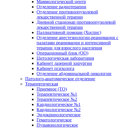
Маммологический центр
Отделение радиотерапии
Отделение противоопухолевой
лекарственной терапии
Дневной стационар противоопухолевой
лекарственной терапии
Паллиативной помощи (Хоспис)
Отделение анестезиологии-реанимации с
палатами реанимации и интенсивной
терапии для взрослого населения
Операционный блок (ОО)
Цитологическая лаборатория
Кабинет лазерной хирургии
Кабинет психолога
Отделение абдоминальной онкологии
Патолого-анатомическое отделение
Терапевтическая
Приемное (ТО)
Терапевтическое №1
Терапевтическое №2
Кардиологическое №1
Кардиологическое №2
Эндокринологическое
Гематологическое
Пульмонологическое