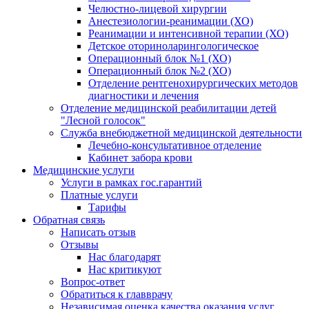
Челюстно-лицевой хирургии
Анестезиологии-реанимации (ХО)
Реанимации и интенсивной терапии (ХО)
Детское оториноларингологическое
Операционный блок №1 (ХО)
Операционный блок №2 (ХО)
Отделение рентгенохирургических методов
диагностики и лечения
Отделение медицинской реабилитации детей
"Лесной голосок"
Служба внебюджетной медицинской деятельности
Лечебно-консультативное отделение
Кабинет забора крови
Медицинские услуги
Услуги в рамках гос.гарантий
Платные услуги
Тарифы
Обратная связь
Написать отзыв
Отзывы
Нас благодарят
Нас критикуют
Вопрос-ответ
Обратиться к главврачу
Независимая оценка качества оказания услуг