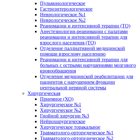
Пульмонологическое
Гастроэнтерологическое
Неврологическое №1
Неврологическое №2
Реанимации и интенсивной терапии (ТО)
Анестезиологии-реанимации с палатами
реанимации и интенсивной терапии для
взрослого населения (ТО)
Отделение паллиативной медицинской
помощи взрослому населению
Реанимации и интенсивной терапии для
больных с острыми нарушениями мозгового
кровообращения
Отделение медицинской реабилитации для
пациентов с нарушением функции
центральной нервной системы
Хирургическая
Приемное (ХО)
Хирургическое №1
Хирургическое №2
Гнойной хирургии №3
Нейрохирургическое
Хирургическое торакальное
Травматолого-ортопедическое №1
Травматолого-ортопедическое №2