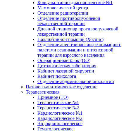
Консультативно-диагностическое №1
Маммологический центр
Отделение радиотерапии
Отделение противоопухолевой
лекарственной терапии
Дневной стационар противоопухолевой
лекарственной терапии
Паллиативной помощи (Хоспис)
Отделение анестезиологии-реанимации с
палатами реанимации и интенсивной
терапии для взрослого населения
Операционный блок (ОО)
Цитологическая лаборатория
Кабинет лазерной хирургии
Кабинет психолога
Отделение абдоминальной онкологии
Патолого-анатомическое отделение
Терапевтическая
Приемное (ТО)
Терапевтическое №1
Терапевтическое №2
Кардиологическое №1
Кардиологическое №2
Эндокринологическое
Гематологическое