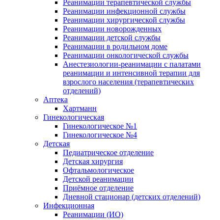
Реанимации терапевтической службы
Реанимации инфекционной службы
Реанимации хирургической службы
Реанимации новорожденных
Реанимации детской службы
Реанимации в родильном доме
Реанимации онкологической службы
Анестезиологии-реанимации с палатами
реанимации и интенсивной терапии для
взрослого населения (терапевтических
отделений)
Аптека
Хартманн
Гинекологическая
Гинекологическое №1
Гинекологическое №4
Детская
Педиатрическое отделение
Детская хирургия
Офтальмологическое
Детской реанимации
Приёмное отделение
Дневной стационар (детских отделений)
Инфекционная
Реанимации (ИО)