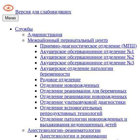
Версия для слабовидящих
Меню
Службы
Администрация
Межрайонный перинатальный центр
Приемно-диагностическое отделение (МПЦ)
Акушерское обсервационное отделение №1
Акушерское обсервационное отделение №2
Акушерское обсервационное отделение №3
Акушерское отделение патологии
беременности
Родовое отделение
Отделение новорожденных
Отделение реанимации для беременных
Отделение реанимации новорожденных
Отделение ультразвуковой диагностики
Отделение вспомогательных
репродуктивных технологий
Отделение патологии новорожденных и
выхаживания недоношенных детей
Анестезиологии–реаниматологии
Анестезиологии и реанимации