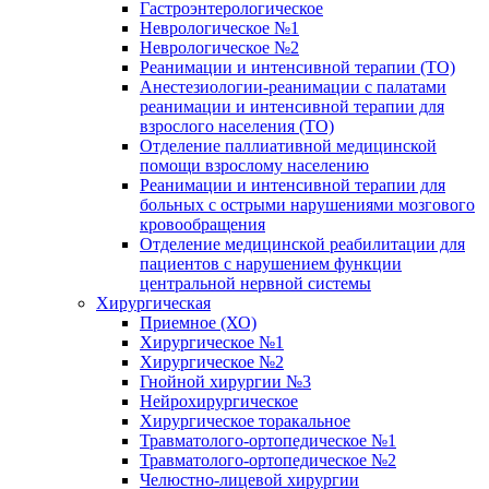
Гастроэнтерологическое
Неврологическое №1
Неврологическое №2
Реанимации и интенсивной терапии (ТО)
Анестезиологии-реанимации с палатами
реанимации и интенсивной терапии для
взрослого населения (ТО)
Отделение паллиативной медицинской
помощи взрослому населению
Реанимации и интенсивной терапии для
больных с острыми нарушениями мозгового
кровообращения
Отделение медицинской реабилитации для
пациентов с нарушением функции
центральной нервной системы
Хирургическая
Приемное (ХО)
Хирургическое №1
Хирургическое №2
Гнойной хирургии №3
Нейрохирургическое
Хирургическое торакальное
Травматолого-ортопедическое №1
Травматолого-ортопедическое №2
Челюстно-лицевой хирургии