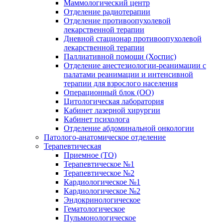
Маммологический центр
Отделение радиотерапии
Отделение противоопухолевой
лекарственной терапии
Дневной стационар противоопухолевой
лекарственной терапии
Паллиативной помощи (Хоспис)
Отделение анестезиологии-реанимации с
палатами реанимации и интенсивной
терапии для взрослого населения
Операционный блок (ОО)
Цитологическая лаборатория
Кабинет лазерной хирургии
Кабинет психолога
Отделение абдоминальной онкологии
Патолого-анатомическое отделение
Терапевтическая
Приемное (ТО)
Терапевтическое №1
Терапевтическое №2
Кардиологическое №1
Кардиологическое №2
Эндокринологическое
Гематологическое
Пульмонологическое