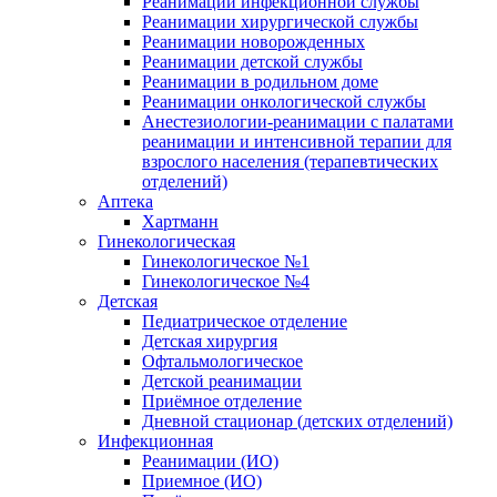
Реанимации инфекционной службы
Реанимации хирургической службы
Реанимации новорожденных
Реанимации детской службы
Реанимации в родильном доме
Реанимации онкологической службы
Анестезиологии-реанимации с палатами
реанимации и интенсивной терапии для
взрослого населения (терапевтических
отделений)
Аптека
Хартманн
Гинекологическая
Гинекологическое №1
Гинекологическое №4
Детская
Педиатрическое отделение
Детская хирургия
Офтальмологическое
Детской реанимации
Приёмное отделение
Дневной стационар (детских отделений)
Инфекционная
Реанимации (ИО)
Приемное (ИО)