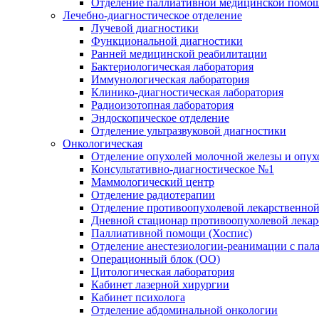
Отделение паллиативной медицинской помо
Лечебно-диагностическое отделение
Лучевой диагностики
Функциональной диагностики
Ранней медицинской реабилитации
Бактериологическая лаборатория
Иммунологическая лаборатория
Клинико-диагностическая лаборатория
Радиоизотопная лаборатория
Эндоскопическое отделение
Отделение ультразвуковой диагностики
Онкологическая
Отделение опухолей молочной железы и опух
Консультативно-диагностическое №1
Маммологический центр
Отделение радиотерапии
Отделение противоопухолевой лекарственной
Дневной стационар противоопухолевой лекар
Паллиативной помощи (Хоспис)
Отделение анестезиологии-реанимации с пала
Операционный блок (ОО)
Цитологическая лаборатория
Кабинет лазерной хирургии
Кабинет психолога
Отделение абдоминальной онкологии