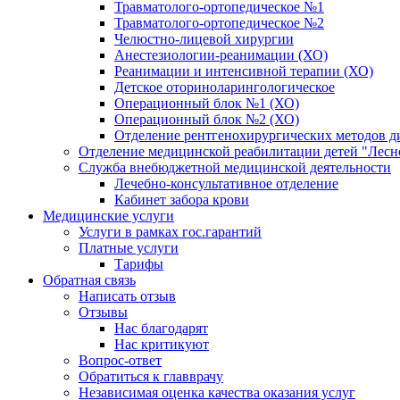
Травматолого-ортопедическое №1
Травматолого-ортопедическое №2
Челюстно-лицевой хирургии
Анестезиологии-реанимации (ХО)
Реанимации и интенсивной терапии (ХО)
Детское оториноларингологическое
Операционный блок №1 (ХО)
Операционный блок №2 (ХО)
Отделение рентгенохирургических методов д
Отделение медицинской реабилитации детей "Лесн
Служба внебюджетной медицинской деятельности
Лечебно-консультативное отделение
Кабинет забора крови
Медицинские услуги
Услуги в рамках гос.гарантий
Платные услуги
Тарифы
Обратная связь
Написать отзыв
Отзывы
Нас благодарят
Нас критикуют
Вопрос-ответ
Обратиться к главврачу
Независимая оценка качества оказания услуг