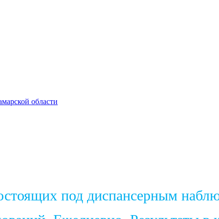
амарской области
состоящих под диспансерным набл