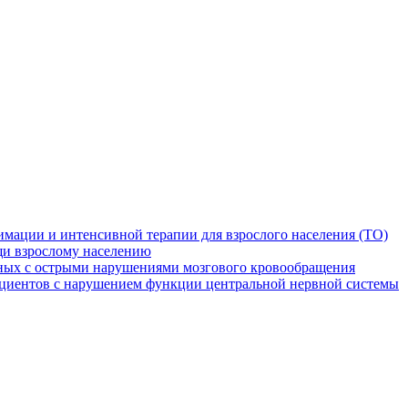
мации и интенсивной терапии для взрослого населения (ТО)
и взрослому населению
ных с острыми нарушениями мозгового кровообращения
ациентов с нарушением функции центральной нервной системы