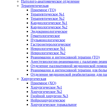
Патолого-анатомическое отделение
Терапевтическая
Приемное (ТО)
Терапевтическое №1
Терапевтическое №2
Кардиологическое №1
Кардиологическое №2
Эндокринологическое
Гематологическое
Пульмонологическое
Гастроэнтерологическое
Неврологическое №1
Неврологическое №2
Реанимации и интенсивной терапии (ТО)
Анестезиологии-реанимации с палатами реани
Отделение паллиативной медицинской помощ
Реанимации и интенсивной терапии для боль
Отделение медицинской реабилитации для п
Хирургическая
Приемное (ХО)
Хирургическое №1
Хирургическое №2
Гнойной хирургии №3
Нейрохирургическое
Хирургическое торакальное