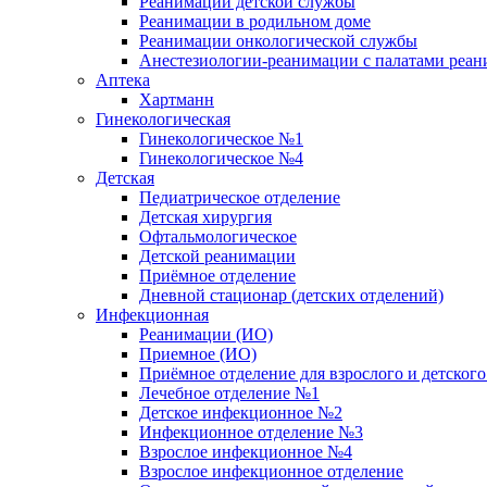
Реанимации детской службы
Реанимации в родильном доме
Реанимации онкологической службы
Анестезиологии-реанимации с палатами реани
Аптека
Хартманн
Гинекологическая
Гинекологическое №1
Гинекологическое №4
Детская
Педиатрическое отделение
Детская хирургия
Офтальмологическое
Детской реанимации
Приёмное отделение
Дневной стационар (детских отделений)
Инфекционная
Реанимации (ИО)
Приемное (ИО)
Приёмное отделение для взрослого и детско
Лечебное отделение №1
Детское инфекционное №2
Инфекционное отделение №3
Взрослое инфекционное №4
Взрослое инфекционное отделение