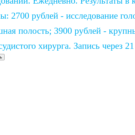
ваний. Ежедневно. Результаты в к
: 2700 рублей - исследование голо
шная полость; 3900 рублей - крупн
удистого хирурга. Запись через 2
ь