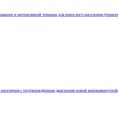
мации и интенсивной терапии для взрослого населения (терапе
го населения с подтверждённым диагнозом новой коронавирус