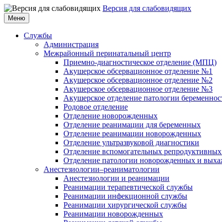
Версия для слабовидящих
Меню
Службы
Администрация
Межрайонный перинатальный центр
Приемно-диагностическое отделение (МПЦ)
Акушерское обсервационное отделение №1
Акушерское обсервационное отделение №2
Акушерское обсервационное отделение №3
Акушерское отделение патологии беременнос
Родовое отделение
Отделение новорожденных
Отделение реанимации для беременных
Отделение реанимации новорожденных
Отделение ультразвуковой диагностики
Отделение вспомогательных репродуктивных
Отделение патологии новорожденных и выха
Анестезиологии–реаниматологии
Анестезиологии и реанимации
Реанимации терапевтической службы
Реанимации инфекционной службы
Реанимации хирургической службы
Реанимации новорожденных