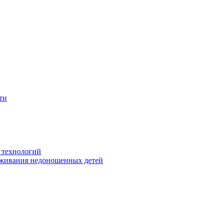
ти
 технологий
живания недоношенных детей