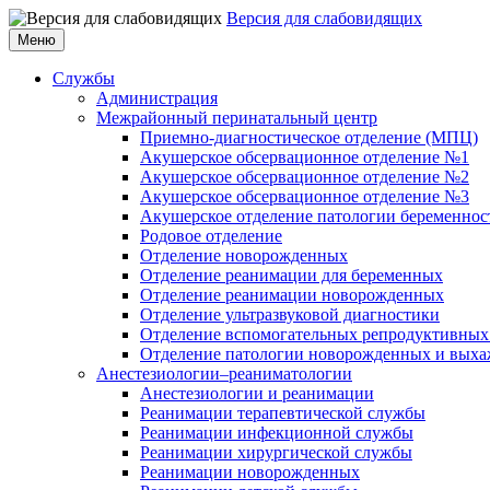
Версия для слабовидящих
Меню
Службы
Администрация
Межрайонный перинатальный центр
Приемно-диагностическое отделение (МПЦ)
Акушерское обсервационное отделение №1
Акушерское обсервационное отделение №2
Акушерское обсервационное отделение №3
Акушерское отделение патологии беременнос
Родовое отделение
Отделение новорожденных
Отделение реанимации для беременных
Отделение реанимации новорожденных
Отделение ультразвуковой диагностики
Отделение вспомогательных репродуктивных
Отделение патологии новорожденных и выха
Анестезиологии–реаниматологии
Анестезиологии и реанимации
Реанимации терапевтической службы
Реанимации инфекционной службы
Реанимации хирургической службы
Реанимации новорожденных