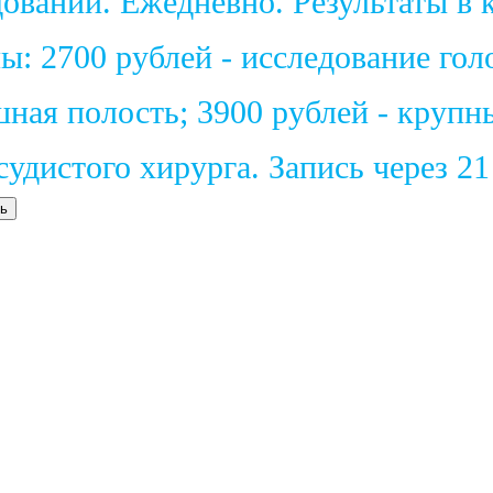
ваний. Ежедневно. Результаты в к
: 2700 рублей - исследование голо
шная полость; 3900 рублей - крупн
удистого хирурга. Запись через 2
ь