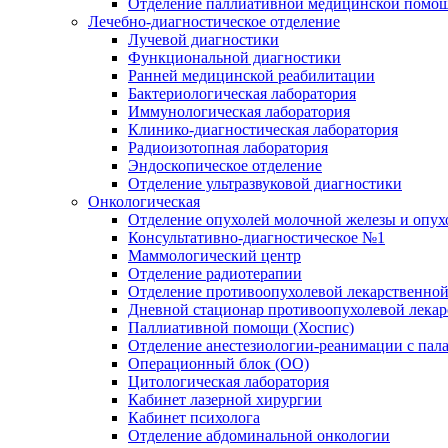
Отделение паллиативной медицинской помо
Лечебно-диагностическое отделение
Лучевой диагностики
Функциональной диагностики
Ранней медицинской реабилитации
Бактериологическая лаборатория
Иммунологическая лаборатория
Клинико-диагностическая лаборатория
Радиоизотопная лаборатория
Эндоскопическое отделение
Отделение ультразвуковой диагностики
Онкологическая
Отделение опухолей молочной железы и опух
Консультативно-диагностическое №1
Маммологический центр
Отделение радиотерапии
Отделение противоопухолевой лекарственной
Дневной стационар противоопухолевой лекар
Паллиативной помощи (Хоспис)
Отделение анестезиологии-реанимации с пала
Операционный блок (ОО)
Цитологическая лаборатория
Кабинет лазерной хирургии
Кабинет психолога
Отделение абдоминальной онкологии