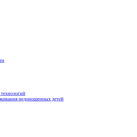
ти
 технологий
живания недоношенных детей