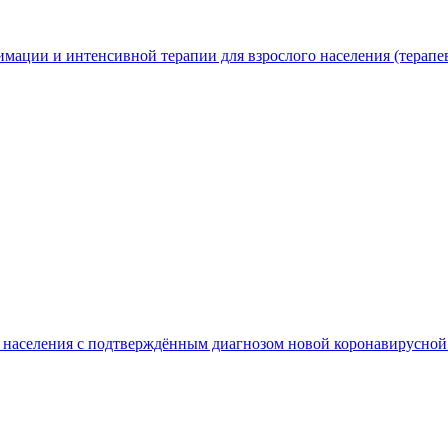
мации и интенсивной терапии для взрослого населения (терапе
го населения с подтверждённым диагнозом новой коронавирус