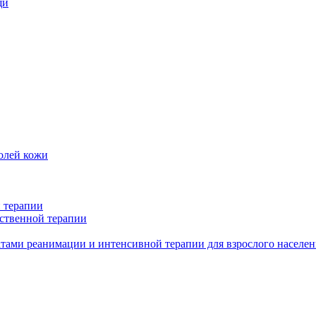
щи
олей кожи
 терапии
ственной терапии
тами реанимации и интенсивной терапии для взрослого населен