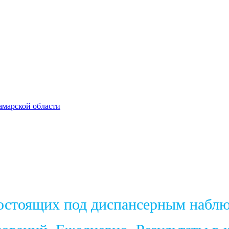
амарской области
состоящих под диспансерным набл