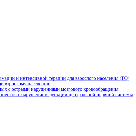
мации и интенсивной терапии для взрослого населения (ТО)
и взрослому населению
ных с острыми нарушениями мозгового кровообращения
ациентов с нарушением функции центральной нервной системы