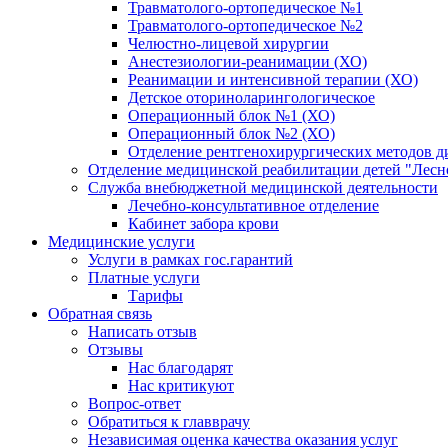
Травматолого-ортопедическое №1
Травматолого-ортопедическое №2
Челюстно-лицевой хирургии
Анестезиологии-реанимации (ХО)
Реанимации и интенсивной терапии (ХО)
Детское оториноларингологическое
Операционный блок №1 (ХО)
Операционный блок №2 (ХО)
Отделение рентгенохирургических методов д
Отделение медицинской реабилитации детей "Лесн
Служба внебюджетной медицинской деятельности
Лечебно-консультативное отделение
Кабинет забора крови
Медицинские услуги
Услуги в рамках гос.гарантий
Платные услуги
Тарифы
Обратная связь
Написать отзыв
Отзывы
Нас благодарят
Нас критикуют
Вопрос-ответ
Обратиться к главврачу
Независимая оценка качества оказания услуг