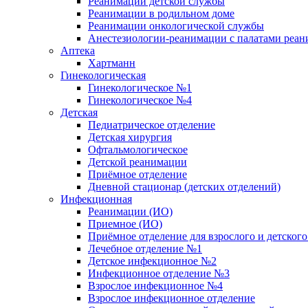
Реанимации детской службы
Реанимации в родильном доме
Реанимации онкологической службы
Анестезиологии-реанимации с палатами реани
Аптека
Хартманн
Гинекологическая
Гинекологическое №1
Гинекологическое №4
Детская
Педиатрическое отделение
Детская хирургия
Офтальмологическое
Детской реанимации
Приёмное отделение
Дневной стационар (детских отделений)
Инфекционная
Реанимации (ИО)
Приемное (ИО)
Приёмное отделение для взрослого и детско
Лечебное отделение №1
Детское инфекционное №2
Инфекционное отделение №3
Взрослое инфекционное №4
Взрослое инфекционное отделение