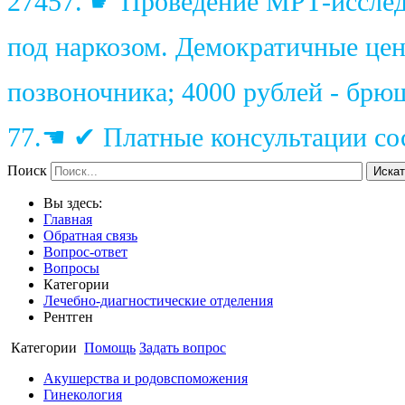
27457. ☛ Проведение МРТ-исследо
под наркозом. Демократичные цены
позвоночника; 4000 рублей - брю
77.☚ ✔ Платные консультации сос
Поиск
Искат
Вы здесь:
Главная
Обратная связь
Вопрос-ответ
Вопросы
Категории
Лечебно-диагностические отделения
Рентген
Категории
Помощь
Задать вопрос
Акушерства и родовспоможения
Гинекология