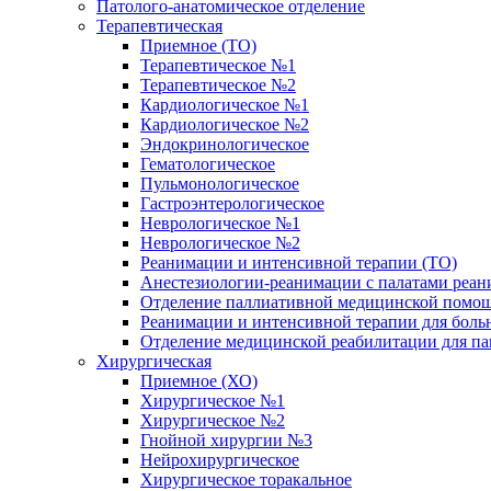
Патолого-анатомическое отделение
Терапевтическая
Приемное (ТО)
Терапевтическое №1
Терапевтическое №2
Кардиологическое №1
Кардиологическое №2
Эндокринологическое
Гематологическое
Пульмонологическое
Гастроэнтерологическое
Неврологическое №1
Неврологическое №2
Реанимации и интенсивной терапии (ТО)
Анестезиологии-реанимации с палатами реани
Отделение паллиативной медицинской помощ
Реанимации и интенсивной терапии для боль
Отделение медицинской реабилитации для п
Хирургическая
Приемное (ХО)
Хирургическое №1
Хирургическое №2
Гнойной хирургии №3
Нейрохирургическое
Хирургическое торакальное