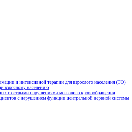
мации и интенсивной терапии для взрослого населения (ТО)
и взрослому населению
ных с острыми нарушениями мозгового кровообращения
ациентов с нарушением функции центральной нервной системы