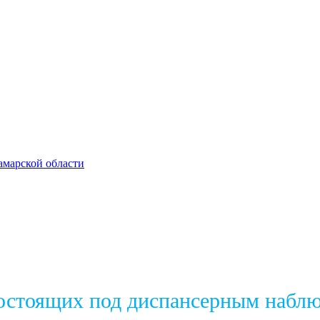
амарской области
состоящих под диспансерным набл