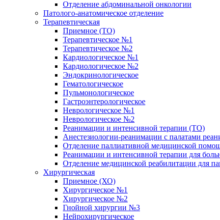
Отделение абдоминальной онкологии
Патолого-анатомическое отделение
Терапевтическая
Приемное (ТО)
Терапевтическое №1
Терапевтическое №2
Кардиологическое №1
Кардиологическое №2
Эндокринологическое
Гематологическое
Пульмонологическое
Гастроэнтерологическое
Неврологическое №1
Неврологическое №2
Реанимации и интенсивной терапии (ТО)
Анестезиологии-реанимации с палатами реани
Отделение паллиативной медицинской помощ
Реанимации и интенсивной терапии для боль
Отделение медицинской реабилитации для п
Хирургическая
Приемное (ХО)
Хирургическое №1
Хирургическое №2
Гнойной хирургии №3
Нейрохирургическое