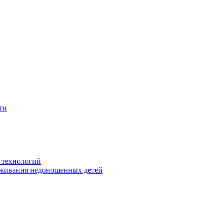
ти
 технологий
живания недоношенных детей