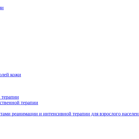
щи
олей кожи
 терапии
ственной терапии
тами реанимации и интенсивной терапии для взрослого населен