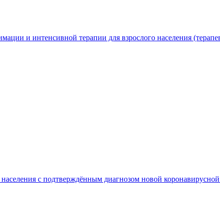
мации и интенсивной терапии для взрослого населения (терапе
го населения с подтверждённым диагнозом новой коронавирус