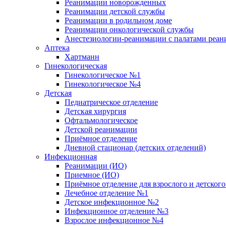
Реанимации новорожденных
Реанимации детской службы
Реанимации в родильном доме
Реанимации онкологической службы
Анестезиологии-реанимации с палатами реани
Аптека
Хартманн
Гинекологическая
Гинекологическое №1
Гинекологическое №4
Детская
Педиатрическое отделение
Детская хирургия
Офтальмологическое
Детской реанимации
Приёмное отделение
Дневной стационар (детских отделений)
Инфекционная
Реанимации (ИО)
Приемное (ИО)
Приёмное отделение для взрослого и детско
Лечебное отделение №1
Детское инфекционное №2
Инфекционное отделение №3
Взрослое инфекционное №4