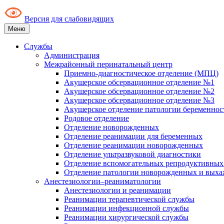
Версия для слабовидящих
Меню
Службы
Администрация
Межрайонный перинатальный центр
Приемно-диагностическое отделение (МПЦ)
Акушерское обсервационное отделение №1
Акушерское обсервационное отделение №2
Акушерское обсервационное отделение №3
Акушерское отделение патологии беременнос
Родовое отделение
Отделение новорожденных
Отделение реанимации для беременных
Отделение реанимации новорожденных
Отделение ультразвуковой диагностики
Отделение вспомогательных репродуктивных
Отделение патологии новорожденных и выха
Анестезиологии–реаниматологии
Анестезиологии и реанимации
Реанимации терапевтической службы
Реанимации инфекционной службы
Реанимации хирургической службы