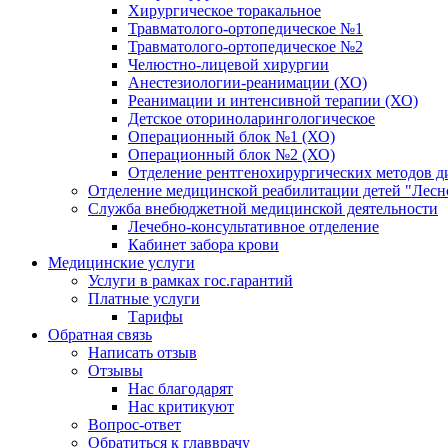
Хирургическое торакальное
Травматолого-ортопедическое №1
Травматолого-ортопедическое №2
Челюстно-лицевой хирургии
Анестезиологии-реанимации (ХО)
Реанимации и интенсивной терапии (ХО)
Детское оториноларингологическое
Операционный блок №1 (ХО)
Операционный блок №2 (ХО)
Отделение рентгенохирургических методов д
Отделение медицинской реабилитации детей "Лесн
Служба внебюджетной медицинской деятельности
Лечебно-консультативное отделение
Кабинет забора крови
Медицинские услуги
Услуги в рамках гос.гарантий
Платные услуги
Тарифы
Обратная связь
Написать отзыв
Отзывы
Нас благодарят
Нас критикуют
Вопрос-ответ
Обратиться к главврачу