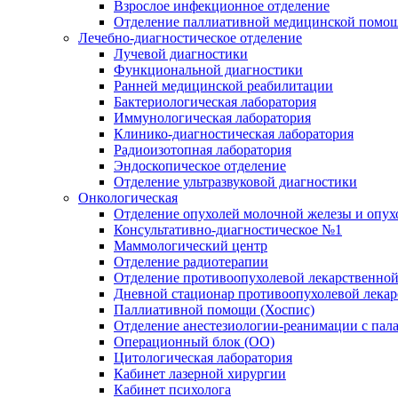
Взрослое инфекционное отделение
Отделение паллиативной медицинской помо
Лечебно-диагностическое отделение
Лучевой диагностики
Функциональной диагностики
Ранней медицинской реабилитации
Бактериологическая лаборатория
Иммунологическая лаборатория
Клинико-диагностическая лаборатория
Радиоизотопная лаборатория
Эндоскопическое отделение
Отделение ультразвуковой диагностики
Онкологическая
Отделение опухолей молочной железы и опух
Консультативно-диагностическое №1
Маммологический центр
Отделение радиотерапии
Отделение противоопухолевой лекарственной
Дневной стационар противоопухолевой лекар
Паллиативной помощи (Хоспис)
Отделение анестезиологии-реанимации с пала
Операционный блок (ОО)
Цитологическая лаборатория
Кабинет лазерной хирургии
Кабинет психолога