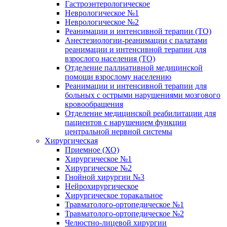
Гастроэнтерологическое
Неврологическое №1
Неврологическое №2
Реанимации и интенсивной терапии (ТО)
Анестезиологии-реанимации с палатами
реанимации и интенсивной терапии для
взрослого населения (ТО)
Отделение паллиативной медицинской
помощи взрослому населению
Реанимации и интенсивной терапии для
больных с острыми нарушениями мозгового
кровообращения
Отделение медицинской реабилитации для
пациентов с нарушением функции
центральной нервной системы
Хирургическая
Приемное (ХО)
Хирургическое №1
Хирургическое №2
Гнойной хирургии №3
Нейрохирургическое
Хирургическое торакальное
Травматолого-ортопедическое №1
Травматолого-ортопедическое №2
Челюстно-лицевой хирургии