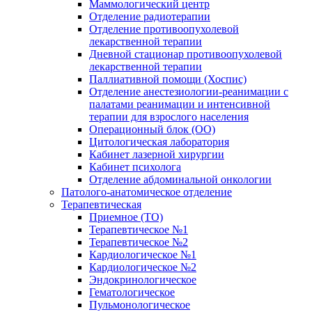
Маммологический центр
Отделение радиотерапии
Отделение противоопухолевой
лекарственной терапии
Дневной стационар противоопухолевой
лекарственной терапии
Паллиативной помощи (Хоспис)
Отделение анестезиологии-реанимации с
палатами реанимации и интенсивной
терапии для взрослого населения
Операционный блок (ОО)
Цитологическая лаборатория
Кабинет лазерной хирургии
Кабинет психолога
Отделение абдоминальной онкологии
Патолого-анатомическое отделение
Терапевтическая
Приемное (ТО)
Терапевтическое №1
Терапевтическое №2
Кардиологическое №1
Кардиологическое №2
Эндокринологическое
Гематологическое
Пульмонологическое