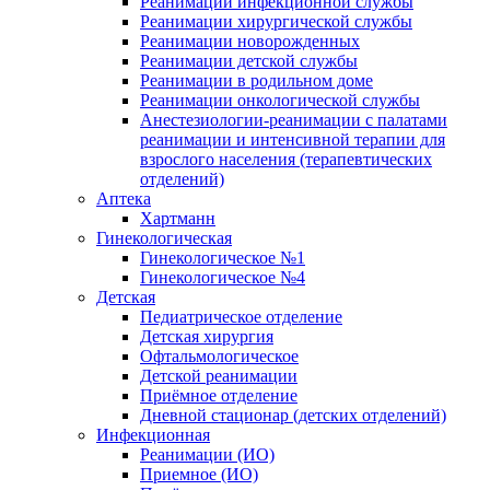
Реанимации инфекционной службы
Реанимации хирургической службы
Реанимации новорожденных
Реанимации детской службы
Реанимации в родильном доме
Реанимации онкологической службы
Анестезиологии-реанимации с палатами
реанимации и интенсивной терапии для
взрослого населения (терапевтических
отделений)
Аптека
Хартманн
Гинекологическая
Гинекологическое №1
Гинекологическое №4
Детская
Педиатрическое отделение
Детская хирургия
Офтальмологическое
Детской реанимации
Приёмное отделение
Дневной стационар (детских отделений)
Инфекционная
Реанимации (ИО)
Приемное (ИО)