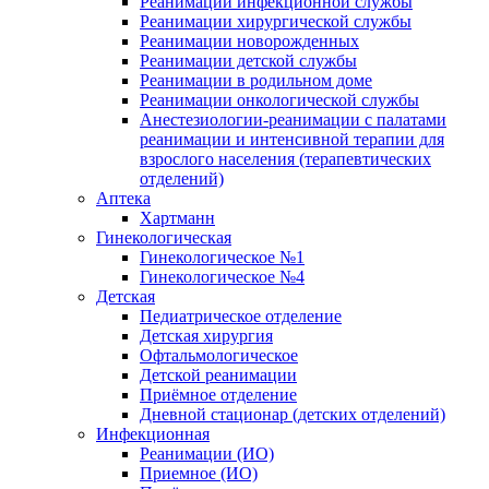
Реанимации инфекционной службы
Реанимации хирургической службы
Реанимации новорожденных
Реанимации детской службы
Реанимации в родильном доме
Реанимации онкологической службы
Анестезиологии-реанимации с палатами
реанимации и интенсивной терапии для
взрослого населения (терапевтических
отделений)
Аптека
Хартманн
Гинекологическая
Гинекологическое №1
Гинекологическое №4
Детская
Педиатрическое отделение
Детская хирургия
Офтальмологическое
Детской реанимации
Приёмное отделение
Дневной стационар (детских отделений)
Инфекционная
Реанимации (ИО)
Приемное (ИО)