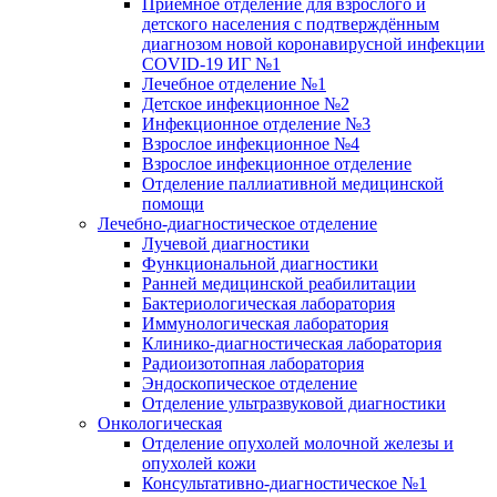
Приёмное отделение для взрослого и
детского населения с подтверждённым
диагнозом новой коронавирусной инфекции
COVID-19 ИГ №1
Лечебное отделение №1
Детское инфекционное №2
Инфекционное отделение №3
Взрослое инфекционное №4
Взрослое инфекционное отделение
Отделение паллиативной медицинской
помощи
Лечебно-диагностическое отделение
Лучевой диагностики
Функциональной диагностики
Ранней медицинской реабилитации
Бактериологическая лаборатория
Иммунологическая лаборатория
Клинико-диагностическая лаборатория
Радиоизотопная лаборатория
Эндоскопическое отделение
Отделение ультразвуковой диагностики
Онкологическая
Отделение опухолей молочной железы и
опухолей кожи
Консультативно-диагностическое №1