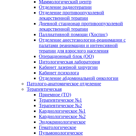
Маммологический центр
Отделение радиотерапии
Отделение противоопухолевой
лекарственной терапии
Дневной стационар противоопухолевой
лекарственной терапии
Паллиативной помощи (Хоспис)
Отделение анестезиологии-реанимации с
палатами реанимации и интенсивной
терапии для взрослого населения
Операционный блок (ОО)
Цитологическая лаборатория
Кабинет лазерной хирургии
Кабинет психолога
Отделение абдоминальной онкологии
Патолого-анатомическое отделение
Терапевтическая
Приемное (ТО)
Терапевтическое №1
Терапевтическое №2
Кардиологическое №1
Кардиологическое №2
Эндокринологическое
Гематологическое
Пульмонологическое