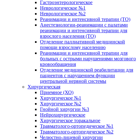
Гастроэнтерологическое
Неврологическое №1
Неврологическое №2
Реанимации и интенсивной терапии (ТО)
Анестезиологии-реанимации с палатами
реанимации и интенсивной терапии для
взрослого населения (ТО)
Отделение паллиативной медицинской
помощи взрослому населению
Реанимации и интенсивной терапии для
больных с острыми нарушениями мозгового
кровообращения
Отделение медицинской реабилитации для
пациентов с нарушением функции
центральной нервной системы
Хирургическая
Приемное (ХО)
Хирургическое №1
Хирургическое №2
Гнойной хирургии №3
Нейрохирургическое
Хирургическое торакальное
Травматолого-ортопедическое №1
Травматолого-ортопедическое №2
Челюстно-лицевой хирургии