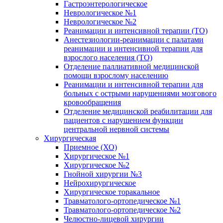
Гастроэнтерологическое
Неврологическое №1
Неврологическое №2
Реанимации и интенсивной терапии (ТО)
Анестезиологии-реанимации с палатами
реанимации и интенсивной терапии для
взрослого населения (ТО)
Отделение паллиативной медицинской
помощи взрослому населению
Реанимации и интенсивной терапии для
больных с острыми нарушениями мозгового
кровообращения
Отделение медицинской реабилитации для
пациентов с нарушением функции
центральной нервной системы
Хирургическая
Приемное (ХО)
Хирургическое №1
Хирургическое №2
Гнойной хирургии №3
Нейрохирургическое
Хирургическое торакальное
Травматолого-ортопедическое №1
Травматолого-ортопедическое №2
Челюстно-лицевой хирургии