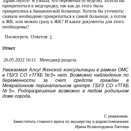
Здравствуйте! Я узнала, что беременна (6 неделя). Хотела бы
прикрепиться к медгородку, так как до этого была
прикреплена к баныкинской больнице. Хотела бы уточнить:
сначала необходимо прикрепиться к самой больнице, а потом
к ЖК, или можно сразу к ЖК? И какие документы для этого
необходимы?
Посмотреть
Ответов:
1
Ответ
26.05.2022 16:11
Менеджер раздела
Уважаемая Алсу! Женской консультации в рамках ОМС
в ГБУЗ СО «ТГКБ №5» нет. Возможно наблюдение по
беременности за счет средств граждан в
Межрайонном перинатальном центре ГБУЗ СО «ТГКБ
№5». Родоразрешение возможно в любом родильном
доме города.
С уважением,
Заместитель главного врача по акушерству и родовспоможению
Ирина Всеволодовна Лаптева