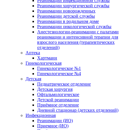
Реанимации инфекционной службы
Реанимации хирургической службы
Реанимации новорожденных
Реанимации детской службы
Реанимации в родильном доме
Реанимации онкологической службы
Анестезиологии-реанимации с палатами
реанимации и интенсивной терапии для
взрослого населения (терапевтических
отделений)
Аптека
Хартманн
Гинекологическая
Гинекологическое №1
Гинекологическое №4
Детская
Педиатрическое отделение
Детская хирургия
Офтальмологическое
Детской реанимации
Приёмное отделение
Дневной стационар (детских отделений)
Инфекционная
Реанимации (ИО)
Приемное (ИО)