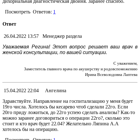
дихориальная диагностическая двойня. Заранее спасибо.
Посмотреть
Ответов:
1
Ответ
26.04.2022 13:57
Менеджер раздела
Уважаемая Регина! Этот вопрос решает ваш врач в
женской консультации, по вашей ситуации.
С уважением,
Заместитель главного врача по акушерству и родовспоможению
Ирина Всеволодовна Лаптева
15.04.2022 22:04
Ангелина
Здравствуйте. Направление на госпитализацию у меня будет
19го числа. Хотелось бы кесарево чтоб сделали 22го. Если
20го приду ложиться, до 22го успею сделать анализы? Как-то
можно заранее договориться о операции 22го?, сколько это
стоит и кто врач будет 22.04? Желательно Ляпина А.А
хотелось бы на операцию.
Посмотреть
Ответов:
1