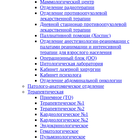
Маммологический центр
Отделение радиотерапии
Отделение противоопухолевой
лекарственной терапии
Дневной стационар противоопухолевой
лекарственной терапии
Паллиативной помощи (Хоспис)
Отделение анестезиологии-реанимации с
палатами реанимации и интенсивной
терапии для взрослого населения
Операционный блок (ОО)
Цитологическая лаборатория
Кабинет лазерной хирургии
Кабинет психолога
Отделение абдоминальной онкологии
Патолого-анатомическое отделение
Терапевтическая
Приемное (ТО)
Терапевтическое №1
Терапевтическое №2
Кардиологическое №1
Кардиологическое №2
Эндокринологическое
Гематологическое
Пульмонологическое