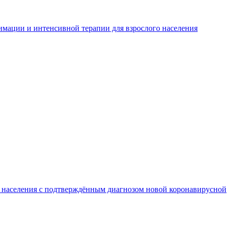
имации и интенсивной терапии для взрослого населения
о населения с подтверждённым диагнозом новой коронавирусной