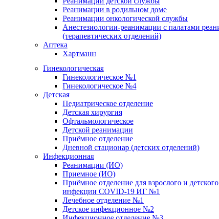
Реанимации детской службы
Реанимации в родильном доме
Реанимации онкологической службы
Анестезиологии-реанимации с палатами реан
(терапевтических отделений)
Аптека
Хартманн
Гинекологическая
Гинекологическое №1
Гинекологическое №4
Детская
Педиатрическое отделение
Детская хирургия
Офтальмологическое
Детской реанимации
Приёмное отделение
Дневной стационар (детских отделений)
Инфекционная
Реанимации (ИО)
Приемное (ИО)
Приёмное отделение для взрослого и детског
инфекции COVID-19 ИГ №1
Лечебное отделение №1
Детское инфекционное №2
Инфекционное отделение №3