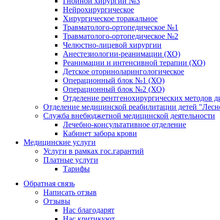
Гнойной хирургии №3
Нейрохирургическое
Хирургическое торакальное
Травматолого-ортопедическое №1
Травматолого-ортопедическое №2
Челюстно-лицевой хирургии
Анестезиологии-реанимации (ХО)
Реанимации и интенсивной терапии (ХО)
Детское оториноларингологическое
Операционный блок №1 (ХО)
Операционный блок №2 (ХО)
Отделение рентгенохирургических методов д
Отделение медицинской реабилитации детей "Лесн
Служба внебюджетной медицинской деятельности
Лечебно-консультативное отделение
Кабинет забора крови
Медицинские услуги
Услуги в рамках гос.гарантий
Платные услуги
Тарифы
Обратная связь
Написать отзыв
Отзывы
Нас благодарят
Нас критикуют