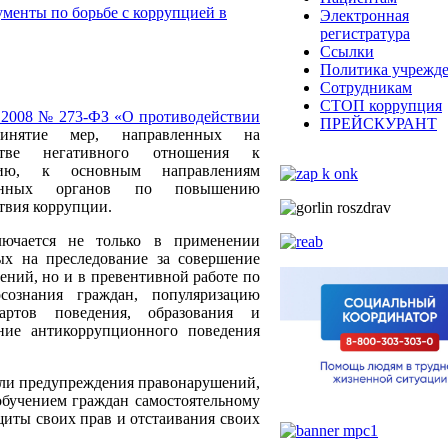
менты по борьбе с коррупцией в
Электронная
регистратура
Ссылки
Политика учрежд
Сотрудникам
СТОП коррупция
2.2008 № 273-ФЗ «О противодействии
ПРЕЙСКУРАНТ
нятие мер, направленных на
тве негативного отношения к
нию, к основным направлениям
твенных органов по повышению
твия коррупции.
лючается не только в применении
ых на преследование за совершение
ний, но и в превентивной работе по
ознания граждан, популяризацию
артов поведения, образования и
ние антикоррупционного поведения
ели предупреждения правонарушений,
обучением граждан самостоятельному
иты своих прав и отстаивания своих