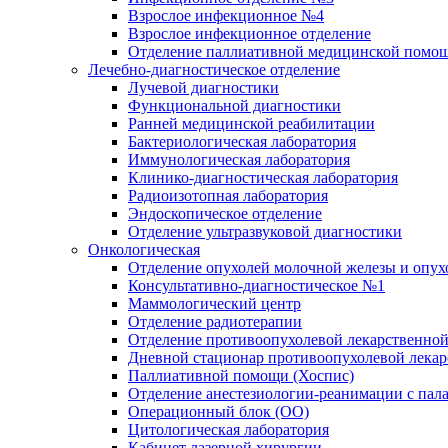
Взрослое инфекционное №4
Взрослое инфекционное отделение
Отделение паллиативной медицинской помо
Лечебно-диагностическое отделение
Лучевой диагностики
Функциональной диагностики
Ранней медицинской реабилитации
Бактериологическая лаборатория
Иммунологическая лаборатория
Клинико-диагностическая лаборатория
Радиоизотопная лаборатория
Эндоскопическое отделение
Отделение ультразвуковой диагностики
Онкологическая
Отделение опухолей молочной железы и опух
Консультативно-диагностическое №1
Маммологический центр
Отделение радиотерапии
Отделение противоопухолевой лекарственной
Дневной стационар противоопухолевой лекар
Паллиативной помощи (Хоспис)
Отделение анестезиологии-реанимации с пала
Операционный блок (ОО)
Цитологическая лаборатория
Кабинет лазерной хирургии