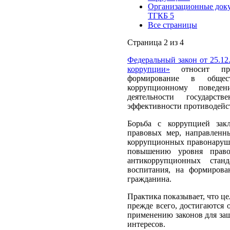
Организационные доку
ТГКБ 5
Все страницы
Страница 2 из 4
Федеральный закон от 25.1
коррупции»
относит при
формирование в общес
коррупционному поведе
деятельности государс
эффективности противодейс
Борьба с коррупцией зак
правовых мер, направленн
коррупционных правонаруше
повышению уровня правос
антикоррупционных станд
воспитания, на формирова
гражданина.
Практика показывает, что ц
прежде всего, достигаются 
применению законов для защ
интересов.