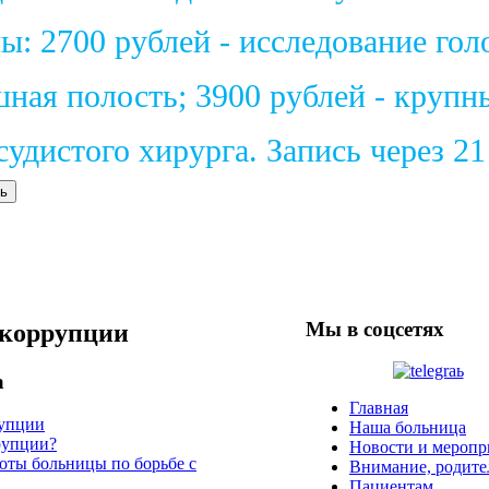
: 2700 рублей - исследование голо
шная полость; 3900 рублей - крупн
удистого хирурга. Запись через 2
ь
Мы в соцсетях
 коррупции
а
Главная
рупции
Наша больница
рупции?
Новости и меропр
оты больницы по борьбе с
Внимание, родите
Пациентам