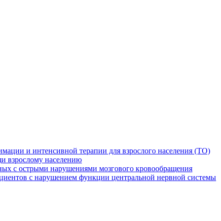
мации и интенсивной терапии для взрослого населения (ТО)
и взрослому населению
ных с острыми нарушениями мозгового кровообращения
ациентов с нарушением функции центральной нервной системы