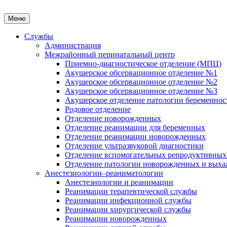
Меню
Службы
Администрация
Межрайонный перинатальный центр
Приемно-диагностическое отделение (МПЦ)
Акушерское обсервационное отделение №1
Акушерское обсервационное отделение №2
Акушерское обсервационное отделение №3
Акушерское отделение патологии беременнос
Родовое отделение
Отделение новорожденных
Отделение реанимации для беременных
Отделение реанимации новорожденных
Отделение ультразвуковой диагностики
Отделение вспомогательных репродуктивных
Отделение патологии новорожденных и выха
Анестезиологии–реаниматологии
Анестезиологии и реанимации
Реанимации терапевтической службы
Реанимации инфекционной службы
Реанимации хирургической службы
Реанимации новорожденных