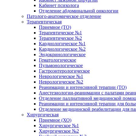
Кабинет психолога
Отделение абдоминальной онкологии
Патолого-анатомическое отделение
Терапевтическая
Приемное (ТО)
Терапевтическое №1
Терапевтическое №2
Кардиологическое №1
Кардиологическое №2
Эндокринологическое
Гематологическое
Пульмонологическое
Гастроэнтерологическое
Неврологическое №1
Неврологическое №2
Реанимации и интенсивной терапии (ТО)
Анестезиологии-реанимации с палатами реани
Отделение паллиативной медицинской помощ
Реанимации и интенсивной терапии для боль
Отделение медицинской реабилитации для п
Хирургическая
Приемное (ХО)
Хирургическое №1
Хирургическое №2