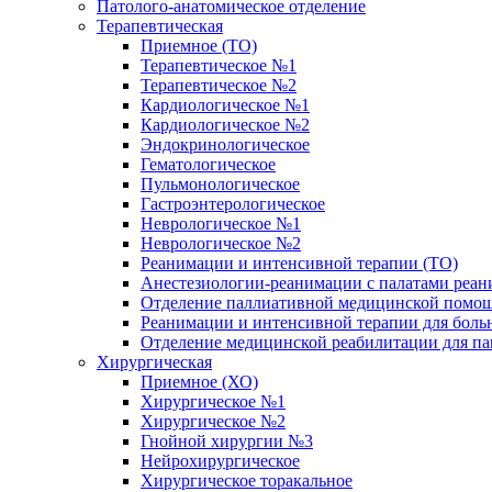
Патолого-анатомическое отделение
Терапевтическая
Приемное (ТО)
Терапевтическое №1
Терапевтическое №2
Кардиологическое №1
Кардиологическое №2
Эндокринологическое
Гематологическое
Пульмонологическое
Гастроэнтерологическое
Неврологическое №1
Неврологическое №2
Реанимации и интенсивной терапии (ТО)
Анестезиологии-реанимации с палатами реани
Отделение паллиативной медицинской помощ
Реанимации и интенсивной терапии для боль
Отделение медицинской реабилитации для п
Хирургическая
Приемное (ХО)
Хирургическое №1
Хирургическое №2
Гнойной хирургии №3
Нейрохирургическое
Хирургическое торакальное