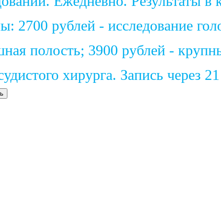
ваний. Ежедневно. Результаты в к
: 2700 рублей - исследование голо
шная полость; 3900 рублей - крупн
удистого хирурга. Запись через 2
ь