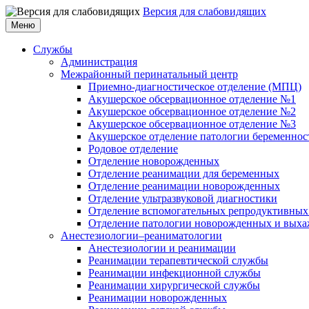
Версия для слабовидящих
Меню
Службы
Администрация
Межрайонный перинатальный центр
Приемно-диагностическое отделение (МПЦ)
Акушерское обсервационное отделение №1
Акушерское обсервационное отделение №2
Акушерское обсервационное отделение №3
Акушерское отделение патологии беременнос
Родовое отделение
Отделение новорожденных
Отделение реанимации для беременных
Отделение реанимации новорожденных
Отделение ультразвуковой диагностики
Отделение вспомогательных репродуктивных
Отделение патологии новорожденных и выха
Анестезиологии–реаниматологии
Анестезиологии и реанимации
Реанимации терапевтической службы
Реанимации инфекционной службы
Реанимации хирургической службы
Реанимации новорожденных