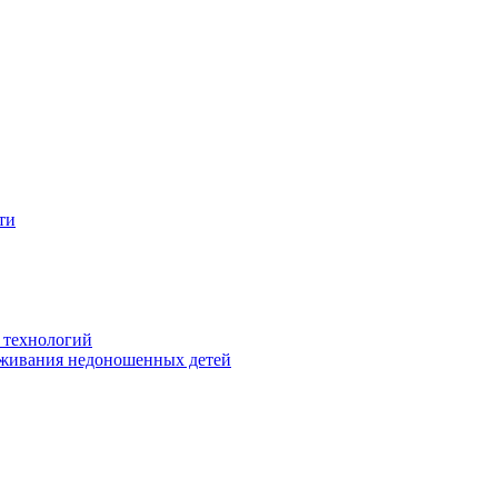
ти
 технологий
живания недоношенных детей