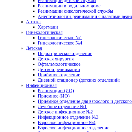
Реанимации детской службы
Реанимации в родильном доме
Реанимации онкологической службы
Анестезиологии-реанимации с палатами реани
Аптека
Хартманн
Гинекологическая
Гинекологическое №1
Гинекологическое №4
Детская
Педиатрическое отделение
Детская хирургия
Офтальмологическое
Детской реанимации
Приёмное отделение
Дневной стационар (детских отделений)
Инфекционная
Реанимации (ИО)
Приемное (ИО)
Приёмное отделение для взрослого и детско
Лечебное отделение №1
Детское инфекционное №2
Инфекционное отделение №3
Взрослое инфекционное №4
Взрослое инфекционное отделение