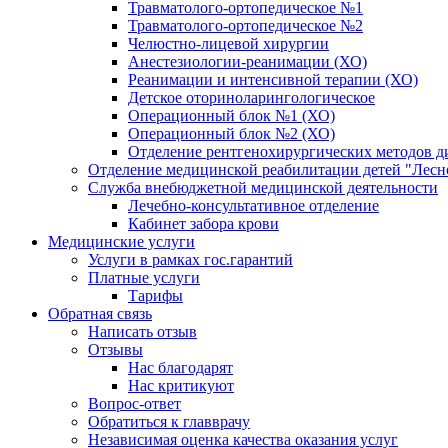
Травматолого-ортопедическое №1
Травматолого-ортопедическое №2
Челюстно-лицевой хирургии
Анестезиологии-реанимации (ХО)
Реанимации и интенсивной терапии (ХО)
Детское оториноларингологическое
Операционный блок №1 (ХО)
Операционный блок №2 (ХО)
Отделение рентгенохирургических методов д
Отделение медицинской реабилитации детей "Лесн
Служба внебюджетной медицинской деятельности
Лечебно-консультативное отделение
Кабинет забора крови
Медицинские услуги
Услуги в рамках гос.гарантий
Платные услуги
Тарифы
Обратная связь
Написать отзыв
Отзывы
Нас благодарят
Нас критикуют
Вопрос-ответ
Обратиться к главврачу
Независимая оценка качества оказания услуг