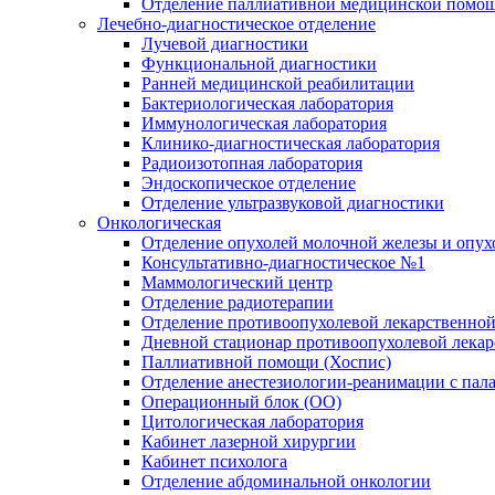
Отделение паллиативной медицинской помо
Лечебно-диагностическое отделение
Лучевой диагностики
Функциональной диагностики
Ранней медицинской реабилитации
Бактериологическая лаборатория
Иммунологическая лаборатория
Клинико-диагностическая лаборатория
Радиоизотопная лаборатория
Эндоскопическое отделение
Отделение ультразвуковой диагностики
Онкологическая
Отделение опухолей молочной железы и опух
Консультативно-диагностическое №1
Маммологический центр
Отделение радиотерапии
Отделение противоопухолевой лекарственной
Дневной стационар противоопухолевой лекар
Паллиативной помощи (Хоспис)
Отделение анестезиологии-реанимации с пала
Операционный блок (ОО)
Цитологическая лаборатория
Кабинет лазерной хирургии
Кабинет психолога
Отделение абдоминальной онкологии