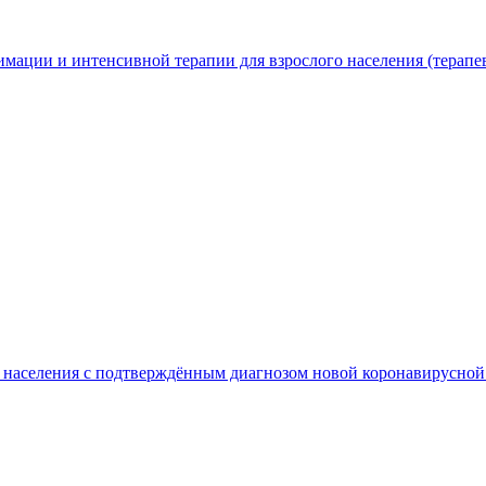
мации и интенсивной терапии для взрослого населения (терапе
го населения с подтверждённым диагнозом новой коронавирус