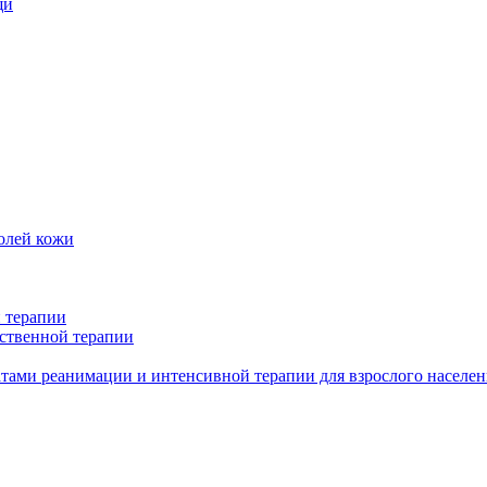
щи
олей кожи
 терапии
ственной терапии
тами реанимации и интенсивной терапии для взрослого населен