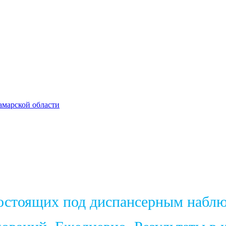
амарской области
состоящих под диспансерным набл