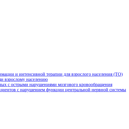
мации и интенсивной терапии для взрослого населения (ТО)
и взрослому населению
ных с острыми нарушениями мозгового кровообращения
ациентов с нарушением функции центральной нервной системы