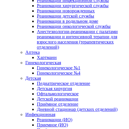
Реанимации инфекционной службы
Реанимации хирургической службы
Реанимации новорожденных
Реанимации детской службы
Реанимации в родильном доме
Реанимации онкологической службы
Анестезиологии-реанимации с палатами
реанимации и интенсивной терапии для
взрослого населения (терапевтических
отделений)
Аптека
Хартманн
Гинекологическая
Гинекологическое №1
Гинекологическое №4
Детская
Педиатрическое отделение
Детская хирургия
Офтальмологическое
Детской реанимации
Приёмное отделение
Дневной стационар (детских отделений)
Инфекционная
Реанимации (ИО)
Приемное (ИО)