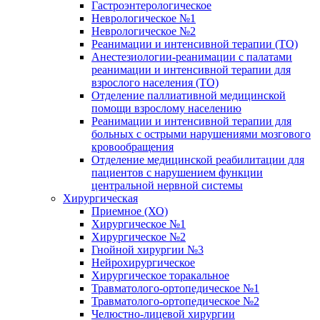
Гастроэнтерологическое
Неврологическое №1
Неврологическое №2
Реанимации и интенсивной терапии (ТО)
Анестезиологии-реанимации с палатами
реанимации и интенсивной терапии для
взрослого населения (ТО)
Отделение паллиативной медицинской
помощи взрослому населению
Реанимации и интенсивной терапии для
больных с острыми нарушениями мозгового
кровообращения
Отделение медицинской реабилитации для
пациентов с нарушением функции
центральной нервной системы
Хирургическая
Приемное (ХО)
Хирургическое №1
Хирургическое №2
Гнойной хирургии №3
Нейрохирургическое
Хирургическое торакальное
Травматолого-ортопедическое №1
Травматолого-ортопедическое №2
Челюстно-лицевой хирургии