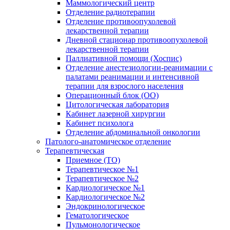
Маммологический центр
Отделение радиотерапии
Отделение противоопухолевой
лекарственной терапии
Дневной стационар противоопухолевой
лекарственной терапии
Паллиативной помощи (Хоспис)
Отделение анестезиологии-реанимации с
палатами реанимации и интенсивной
терапии для взрослого населения
Операционный блок (ОО)
Цитологическая лаборатория
Кабинет лазерной хирургии
Кабинет психолога
Отделение абдоминальной онкологии
Патолого-анатомическое отделение
Терапевтическая
Приемное (ТО)
Терапевтическое №1
Терапевтическое №2
Кардиологическое №1
Кардиологическое №2
Эндокринологическое
Гематологическое
Пульмонологическое