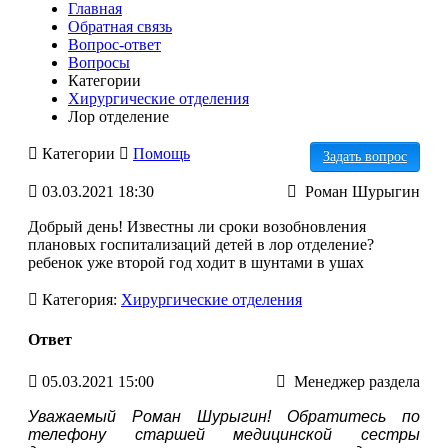
Главная
Обратная связь
Вопрос-ответ
Вопросы
Категории
Хирургические отделения
Лор отделение
Категории
Помощь
Задать вопрос
Акушерства и родовспоможения
03.03.2021 18:30
Роман Шурыгин
Гинекология
Городской СПИД центр
Добрый день! Известны ли сроки возобновления
Детство
плановых госпитализаций детей в лор отделение?
Инфекционные отделения
ребенок уже второй год ходит в шунтами в ушах
Лечебно-диагностические
отделения
Категория:
Хирургические отделения
Общие вопросы
Онкология
Ответ
Отделение медицинской
реабилитации детей дошкольного
05.03.2021 15:00
Менеджер раздела
возраста "Лесной голосок"
Платные услуги
Уважаемый Роман Шурыгин! Обратитесь по
Терапевтические отделения
телефону старшей медицинской сестры
Терапия