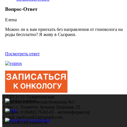
Вопрос-Ответ
Елена
Можно ли к вам приехать без направления от гинеколога на
роды беcплатно? Я живу в Сызрани.
Посмотреть ответ
© ГБУЗ СО Тольяттинская
городская клиническая больница №5
Адрес: г. Тольятти, бульвар Здоровья, 25
Телефон: 8 (8482) 79-02-03 - автоинформатор
E-mail: medvaz4024@gmail.com,
medvaz4024@yandex.ru