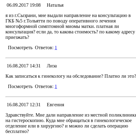
Ответ
06.09.2017 19:08
Наталья
С уважение
Заместитель главного врача гинекологических отделен
10.10.2017 12:30
Менеджер раздела
я из г.Сызрани, мне выдали направление на консультацию в
Алексей Иванович Вершин
ГКБ №5 г.Тольятти по поводу оперативного лечения
Уважаемая Евгения! Для записи на консультац
многоформной симптомной миомы матки. платная ли
необходимо обратиться в 21 кабинет (платных услу
консультация? если да, то какова стоимость? по какому адресу
по телефонам: 79-00-03 / 79-00-04, где Вам подскаж
приезжать?
часы приёма врача.
Посмотреть
Ответов:
1
С уважение
Заместитель главного врача гинекологических отделен
Алексей Иванович Вершин
Ответ
16.08.2017 14:31
Лиза
11.09.2017 18:53
Менеджер раздела
Как записаться к гинекологу на обследование? Платно ли это
Уважаемая Наталья!
Консультации по направлению 
Посмотреть
Ответов:
1
поликлиники проводятся бесплатно, за счёт средс
ОМС. Без направления консультации проводятс
платно на договорной основе.
Ответ
16.08.2017 12:31
Евгения
17.08.2017 18:22
Менеджер раздела
Здравствуйте. Мне дали направление из местной поликлиник
на гистероскопию. Куда мне обращаться в гинекологическое
Обращаться надо в гинекологическое отделение № 4, б
Уважаемая Лиза! Для получения консультаци
отделение или в хирургию? и можно ли сделать операцию
р Здоровья, 25, Городская клиническая больница № 5
гинеколога необходима запись по телефону: 79-00-03
бесплатно?
г.Тольятти, хирургический корпус, 6 этаж, кабинет
79-00-04 / 79-00-05 - кабинет платных услуг.