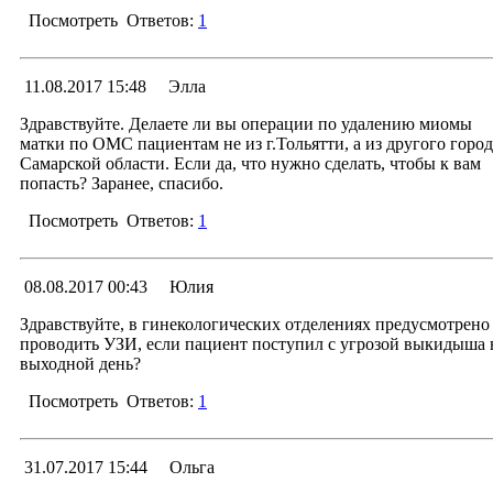
заведующего отделением. К 7:00 утра ежедневно кром
Посмотреть
Ответов:
1
среды, субботы, воскресенья.
С уважение
С уважение
Заместитель главного врача гинекологических отделен
Заместитель главного врача гинекологических отделен
Алексей Иванович Вершин
Ответ
11.08.2017 15:48
Элла
Алексей Иванович Вершин
17.08.2017 18:28
Менеджер раздела
Здравствуйте. Делаете ли вы операции по удалению миомы
матки по ОМС пациентам не из г.Тольятти, а из другого город
Уважаемая Евгения! Гистероскопия проводится на 6
Самарской области. Если да, что нужно сделать, чтобы к вам
день менструального цикла. Операция проводится 
попасть? Заранее, спасибо.
голодный желудок. Требуется амбулаторно
обследование до операции. На платную консультац
Посмотреть
Ответов:
1
запись через 21 кабинет. Консультация по ОМ
проводится по направлению от участкового вра
акушера гинеколога.
Ответ
08.08.2017 00:43
Юлия
С уважение
14.08.2017 15:55
Менеджер раздела
Здравствуйте, в гинекологических отделениях предусмотрено
Заместитель главного врача гинекологических отделен
проводить УЗИ, если пациент поступил с угрозой выкидыша 
Алексей Иванович Вершин
Уважаемая Элла! Операции делаем. Надо приехать 
выходной день?
консультацию с анализами и встать на очередь. Запи
на консультации через 21 кабинет, по телефону 79 
Посмотреть
Ответов:
1
03 / 79 00 04 / 79 00 05.
С уважение
Ответ
31.07.2017 15:44
Ольга
Заместитель главного врача гинекологических отделен
Алексей Иванович Вершин