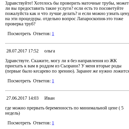
11.08.2017 11:50
Менеджер раздела
Здравствуйте! Хотелось бы проверить маточные трубы, может
ли вы предоставить такие услуги? если есть то посоветуйте
Уважаемая Юлия! Экспертное УЗИ проводится 
пожалуйста как и что лучше делать? и если можно узнать цен
рабочие дни. В выходные дни УЗИ проводится 
на эти процедуры. отдельно вопрос Лапароскопия-это тоже
экстренным показаниям при неотложных состояниях.
проверка труб?
С уважение
Посмотреть
Ответов:
1
Заместитель главного врача гинекологических отделен
Алексей Иванович Вершин
Ответ
28.07.2017 17:52
ольга
07.08.2017 18:52
Менеджер раздела
Здравствуте. Скажите, могу ли я без направления из ЖК
приехать к вам в роддом из Сызрани? У меня вторые роды
Уважаемая Ольга!
Услуги предоставляются п
(первые было кесарево по зрению). Заранее же нужно ложитс
направлению от репродуктолога.
Посмотреть
Ответов:
1
С уважение
Заместитель главного врача гинекологических отделен
Ответ
27.06.2017 14:03
Иван
Алексей Иванович Вершин
02.08.2017 13:39
Менеджер раздела
где можно прервать беременность по минимальной цене ( 5
недель)
Уважаемая Ольга! Наличие направления н
госпитализацию желательно. Учитывая в анамне
Посмотреть
Ответов:
1
кесарево сечение, дородовая госпитализаци