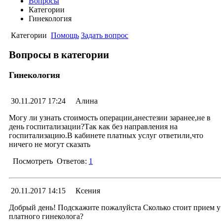
Вопросы
Категории
Гинекология
Категории
Помощь
Задать вопрос
Вопросы в категории
Гинекология
30.11.2017 17:24
Акушерства и родовспоможения
Алина
Гинекология
Могу ли узнать стоимость операции,анестезии заранее,не в
Городской СПИД центр
день госпитализации?Так как без направления на
Детство
госпитализацию.В кабинете платных услуг ответили,что
Инфекционные отделения
ничего не могут сказать
Лечебно-диагностические отделения
Общие вопросы
Посмотреть
Ответов:
1
Онкология
Отделение медицинской реабилитации детей
дошкольного возраста "Лесной голосок"
Ответ
Платные услуги
20.11.2017 14:15
Ксения
Терапевтические отделения
04.12.2017 12:24
Менеджер раздела
Добрый день! Подскажите пожалуйста Сколько стоит прием у
Терапия
платного гинеколога?
Хирургические отделения