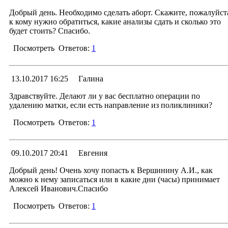
Алексей Иванович Вершин
24.10.2017 12:11
Менеджер раздела
Добрый день. Необходимо сделать аборт. Скажите, пожалуйст
к кому нужно обратиться, какие анализы сдать и сколько это
Уважаемая Ольга! Запись на консультаци
будет стоить? Спасибо.
производятся через 21 кабинет, по телефонам: 79 00 
/ 79 0004 / 79 00 05.
Посмотреть
Ответов:
1
С уважение
Заместитель главного врача гинекологических отделен
Ответ
13.10.2017 16:25
Галина
Алексей Иванович Вершин
16.10.2017 14:28
Менеджер раздела
Здравствуйте. Делают ли у вас бесплатно операции по
удалению матки, если есть направление из поликлиники?
Уважаемая Люба! Вам необходимо обратитесь в 
кабинет, платных услуг, по телефону: 79 00 03 / 79 00 
Посмотреть
Ответов:
1
/ 79 00 05.
С уважение
Ответ
09.10.2017 20:41
Евгения
Заместитель главного врача гинекологических отделен
Алексей Иванович Вершин
16.10.2017 14:35
Менеджер раздела
Добрый день! Очень хочу попасть к Вершинину А.И., как
можно к нему записаться или в какие дни (часы) принимает
Уважаемая Галина! Вам необходимо обратиться 
Алексей Иванович.Спасибо
консультацией в гинекологическую службу. На приёме
врача Вы обсудите интересующие Вас вопросы. Запи
Посмотреть
Ответов:
1
на косультацию осуществляется через 21 кабинет: 
00 03 / 79 00 04 / 79 00 05.