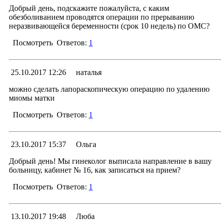
20.11.2017 16:30
Менеджер раздела
Добрый день, подскажите пожалуйста, с каким
обезболиванием проводятся операции по прерыванию
Уважаемая Марина! По направлению от участково
неразвивающейся беременности (срок 10 недель) по ОМС?
гинеколога консультация не оплачивается, но запи
происходит через 21 кабинет. Для этого нужно
Посмотреть
Ответов:
1
направлением обратиться в 21 кабинет и оформи
консультацию по ОМС. Без направления консультац
платная, оформляется так же через 21 кабинет.
Ответ
25.10.2017 12:26
наталья
С уважение
15.11.2017 16:00
Менеджер раздела
можно сделать лапораскопическую операцию по удалению
Заместитель главного врача гинекологических отделен
миомы матки
Алексей Иванович Вершин
Уважаемая Татьяна! Все прерывания беременнос
делаются под внутривенным наркозом.
Посмотреть
Ответов:
1
С уважение
Заместитель главного врача гинекологических отделен
Ответ
23.10.2017 15:37
Ольга
Алексей Иванович Вершин
26.10.2017 16:57
Менеджер раздела
Добрый день! Мы гинеколог выписала направление в вашу
больницу, кабинет № 16, как записаться на прием?
Уважаемая Наталья! Вопросы об операции обсуждают
на консультации у врача. Запись на консультацию чер
Посмотреть
Ответов:
1
21 кабинет по телефонам: 79 00 03 / 79 00 04 / 79 00 05.
С уважение
Ответ
13.10.2017 19:48
Люба
Заместитель главного врача гинекологических отделен