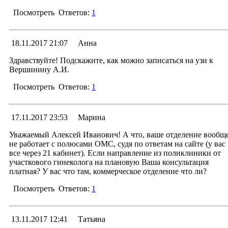
Уважаемая Алина! По этому вопросу нужно обратить
к старшей медсестре отделения в которое планируе
Посмотреть
Ответов:
1
госпитализироваться.
С уважение
Ответ
18.11.2017 21:07
Анна
Заместитель главного врача гинекологических отделен
Алексей Иванович Вершин
20.11.2017 16:47
Менеджер раздела
Здравствуйте! Подскажите, как можно записаться на узи к
Вершинину А.И.
Уважаемая Ксения! Платные консультаци
оформляются через 21 кабинет, записаться можно 
Посмотреть
Ответов:
1
телефону 79-00-03 / 79-00-04, там же Вам расскажут
всех нюансах и подскажут стоимость.
Ответ
17.11.2017 23:53
Марина
С уважение
начальник отдела ДМС и оказания платных усл
20.11.2017 16:29
Менеджер раздела
Уважаемый Алексей Иванович! А что, ваше отделение вообщ
Юрий Борисович Песк
не работает с полюсами ОМС, судя по ответам на сайте (у вас
Уважаемая Анна! Записи на УЗИ нет. Проводят
все через 21 кабинет). Если направление из поликлиники от
консультации по платным услугам. пон, вто, чт, пт 7:
участкового гинеколога на плановую Ваша консультация
6 этаж каб заведующего, в порядке живой очереди.
платная? У вас что там, коммерческое отделение что ли?
С уважение
Посмотреть
Ответов:
1
Заместитель главного врача гинекологических отделен
Алексей Иванович Вершин
Ответ
13.11.2017 12:41
Татьяна